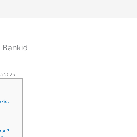
 Bankid
ta 2025
kid:
inon?