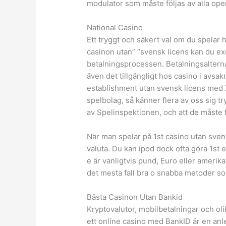
modulator som måste följas av alla ope
National Casino
Ett tryggt och säkert val om du spelar 
casinon utan” “svensk licens kan du ex
betalningsprocessen. Betalningsalterna
även det tillgängligt hos casino i avs
establishment utan svensk licens med 
spelbolag, så känner flera av oss sig tr
av Spelinspektionen, och att de måste f
När man spelar på 1st casino utan sven
valuta. Du kan ipod dock ofta göra 1st 
e är vanligtvis pund, Euro eller amerika
det mesta fall bra o snabba metoder so
Bästa Casinon Utan Bankid
Kryptovalutor, mobilbetalningar och oli
ett online casino med BankID är en anle