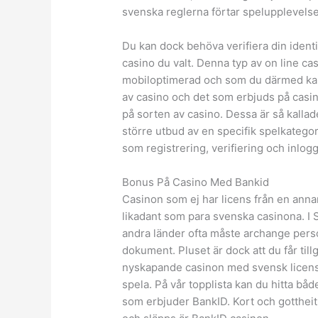
svenska reglerna förtar spelupplevel
Du kan dock behöva verifiera din identit
casino du valt. Denna typ av on line ca
mobiloptimerad och som du därmed kan 
av casino och det som erbjuds på casin
på sorten av casino. Dessa är så kallad
större utbud av en specifik spelkatego
som registrering, verifiering och inlo
Bonus På Casino Med Bankid
Casinon som ej har licens från en anna
likadant som para svenska casinona. I
andra länder ofta måste archange personu
dokument. Pluset är dock att du får till
nyskapande casinon med svensk licens
spela. På vår topplista kan du hitta b
som erbjuder BankID. Kort och gotthei