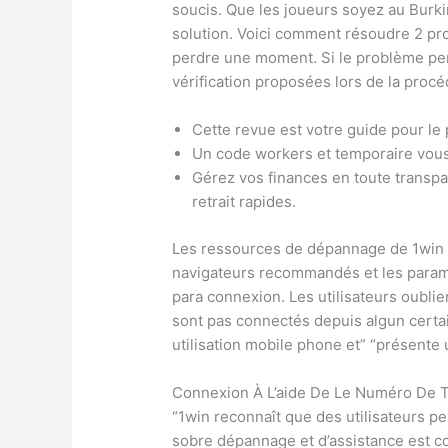
soucis. Que les joueurs soyez au Burki
solution. Voici comment résoudre 2 p
perdre une moment. Si le problème per
vérification proposées lors de la procé
Cette revue est votre guide pour le
Un code workers et temporaire vous
Gérez vos finances en toute transpa
retrait rapides.
Les ressources de dépannage de 1win 
navigateurs recommandés et les paramèt
para connexion. Les utilisateurs oublie
sont pas connectés depuis algun certai
utilisation mobile phone et” “présente u
Connexion À L’aide De Le Numéro De 
“1win reconnaît que des utilisateurs p
sobre dépannage et d’assistance est c