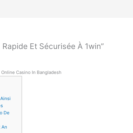
Rapide Et Sécurisée À 1win”
d Online Casino In Bangladesh
Ainsi
es
ro De
t An