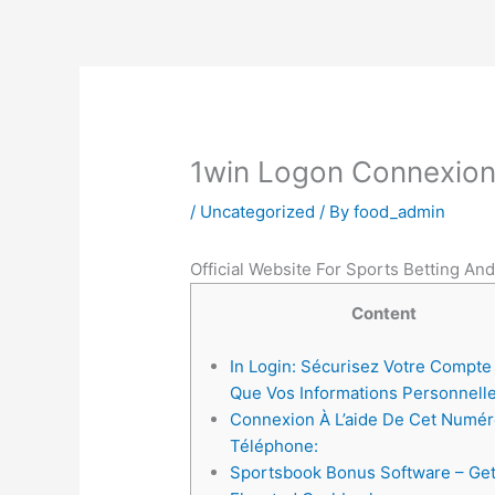
Skip
to
content
1win Logon Connexion 
/
Uncategorized
/ By
food_admin
Official Website For Sports Betting An
Content
In Login: Sécurisez Votre Compte 
Que Vos Informations Personnell
Connexion À L’aide De Cet Numé
Téléphone:
Sportsbook Bonus Software – Ge