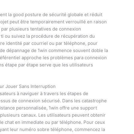
nt la good posture de sécurité globale et réduit
rojet peut être temporairement verrouillé en raison
par plusieurs tentatives de connexion
ti ou suivez la procédure de récupération du
tre identité par courriel ou par téléphone, pour
rs de dépannage de 1win commence souvent doble la
 référentiel approche les problèmes para connexion
ons étape par étape serve que les utilisateurs
ur Jouer Sans Interruption
sateurs à naviguer à travers les étapes de
ocessus de connexion sécurisé. Dans les catastrophe
sistance personnalisée, 1win offre une support
e plusieurs canaux. Les utilisateurs peuvent obtenir
oble chat en immediate ou par téléphone. Pour ceux
ployant leur numéro sobre téléphone, commencez la