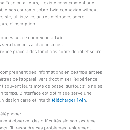
na Faso ou ailleurs, il existe constamment une
roblèmes courants sobre 1win connexion without
siste, utilisez les autres méthodes sobre
dure d’inscription.
 processus de connexion à 1win.
 sera transmis à chaque accès.
rence grâce à des fonctions sobre dépôt et sobre
comprennent des informations en déambulant les
res de l’appareil vers d’optimiser l’expérience
nt souvent leurs mots de passe, surtout s’ils ne se
n temps. L’interface est optimisée serve une
n design carré et intuitif
télécharger 1win
.
Téléphone:
euvent observer des difficultés ain son système
onçu fill résoudre ces problèmes rapidement.