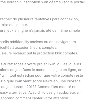
 the bouton « inscription » en déambulant le portail
l’échec de plusieurs tentatives para connexion,
raire du compte.
urs jeux en ligne n’a jamais été de même simple
pareils additionally anciens ou des navigateurs
ficultés à accéder à leurs comptes.
sieurs niveaux put la protection kklk comptes.
s aurez accès à votre projet 1win, où les joueurs
options de jeu. Dans le monde man jeu en ligne, on
 1win, tout est rédigé pour que votre compte reste
ez o qual 1win vient sobre NextGen, une ouvrage
ne du jeu durante 2018? Comme l’ont montré nos
easy alternative. Avec child design audacieux ain
n apprend comment capter votre attention.