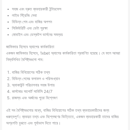
সহজ এবং দ্রুত ব্যবহারকারী ইন্টারফেস
লাইভ স্ট্রিমিং সেবা
বিভিন্ন গেম এবং বাজির অপশন
সিকিউরিটি এবং ডেটা সুরক্ষা
মোবাইল এবং ডেস্কটপ ভার্সনের সমন্বয়
জামিনদার হিসেবে অ্যাপের কার্যকারিতা
একজন জামিনদার হিসেবে, 1xbet অ্যাপের কার্যকারিতা প্রমাণিত হয়েছে। যে ফলে আমরা
নিম্নলিখিত বৈশিষ্ট্যগুলো পাব:
বাজির বিনিয়োগের সঠিক তথ্য
বিভিন্ন গেমের ফলাফল ও পরিসংখ্যান
অ্যাকাউন্ট পরিচালনার সহজ উপায়
কাস্টমার সাপোর্ট সার্ভিসি 24/7
রাজস্ব এবং অর্জনের পুরো বিশ্লেষণ
এই সব বৈশিষ্ট্যগুলোর মধ্যে, বাজির বিনিয়োগের সঠিক তথ্য ব্যবহারকারীদের জন্য
গুরুত্বপূর্ণ। ব্যবহৃত তথ্য এবং বিশ্লেষণের ভিত্তিতে, একজন ব্যবহারকারী তাদের বাজির
অগ্রগতি বুঝতে এবং পূর্বাভাস দিতে পারে।