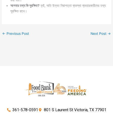
করা যায়।
আপনার তথ্য কি সুরক্ষিত?
হ্যাঁ, অতি উন্নত নিরাপত্তা ব্যবস্থা ব্যবহারকারীদের তথ্য
সুরক্ষিত রাখে।
←
Previous Post
Next Post
→
361-578-0591
801 S Laurent St Victoria, TX 77901