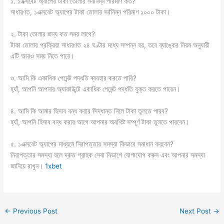
১. ১এক্সবেট অ্যাপের টাকা তোলার সর্বনিম্ন পরিমাণ কত?
সাধারণত, ১এক্সবেট অ্যাপের টাকা তোলার সর্বনিম্ন পরিমাণ ১০০০ টাকা।
২. টাকা তোলার জন্য কত সময় লাগে?
টাকা তোলার প্রক্রিয়া সাধারণত ২৪ ঘণ্টার মধ্যে সম্পন্ন হয়, তবে ব্যাঙ্কের নিয়ম অনুযায়ী
এটি আরও সময় নিতে পারে।
৩. আমি কি একাধিক পেমেন্ট পদ্ধতি ব্যবহার করতে পারি?
হ্যাঁ, আপনি আপনার অ্যাকাউন্টে একাধিক পেমেন্ট পদ্ধতি যুক্ত করতে পারেন।
৪. আমি কি আমার হিসাব বন্ধ করার সিদ্ধান্ত নিলে টাকা তুলতে পারব?
হ্যাঁ, আপনি হিসাব বন্ধ করার আগে আপনার অবশিষ্ট সম্পূর্ণ টাকা তুলতে পারবেন।
৫. ১এক্সবেট অ্যাপের মাধ্যমে নিরাপত্তার সমস্যা কিভাবে সমাধান করবেন?
নিরাপত্তার সমস্যা হলে দ্রুত গ্রাহক সেবা বিভাগে যোগাযোগ করুন এবং আপনার সমস্যা
জানিয়ে রাখুন।
1xbet
←
Previous Post
Next Post
→