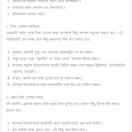
মোবাইলের মাধ্যমে যেকোনো স্থান থেকে কার্যকরীতা।
সাধারণত দ্রুত লেনদেন এবং নিরাপত্তা।
সুবিধাজনক গ্রাহক সেবা।
২. টাকা তোলার প্রক্রিয়া
১এক্সবেট অ্যাপ থেকে টাকা তোলার জন্য আপনাকে কিছু পদক্ষেপ অনুসরণ করতে হবে। এই
প্রক্রিয়াটি বেশ সহজ, তবে কিছু গুরুত্বপূর্ণ দিক মনে রাখতে হবে:
প্রথমে, অ্যাপটি খুলুন এবং আপনার অ্যাকাউন্টে লগ ইন করুন।
মেনুর মধ্যে থেকে “ব্যাংকিং” বা “টাকা তোলা” অপশনে ক্লিক করুন।
আপনার পছন্দের উত্তোলনের পদ্ধতি নির্বাচন করুন যেমন ব্যাঙ্ক ট্রান্সফার, ইলেকট্রনিক
ওয়ালেট, ইত্যাদি।
তাহলে, আপনি কত টাকা তুলতে চান তা প্রবেশ করুন।
আপনার উত্তোলনের জন্য প্রয়োজনীয় তথ্য দিন এবং নিশ্চিত করুন।
৩. দ্রুত টাকা তোলার উপায়
যদি আপনি ১এক্সবেট অ্যাপ থেকে দ্রুত টাকা তুলতে চান, তাহলে কিছু বিশেষ দিক মাথায়
রাখতে হবে:
আপনার উত্তোলনের পদ্ধতিটি আগে থেকেই যাচাই করা থাকা উচিত।
বৃহৎ পরিমান টাকা তুলতে হলে, এটি কিছু সময় নিতে পারে।