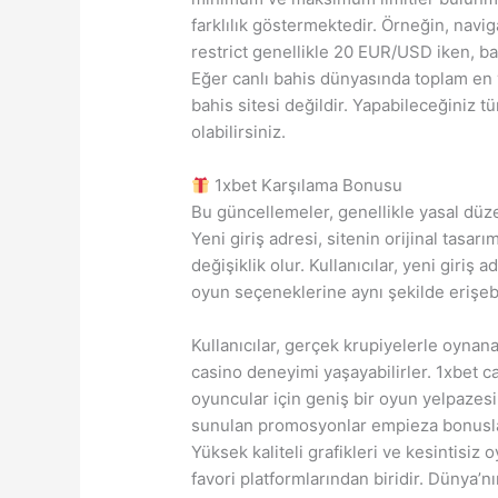
farklılık göstermektedir. Örneğin, nav
restrict genellikle 20 EUR/USD iken, ba
Eğer canlı bahis dünyasında toplam en y
bahis sitesi değildir. Yapabileceğiniz t
olabilirsiniz.
1xbet Karşılama Bonusu
Bu güncellemeler, genellikle yasal düze
Yeni giriş adresi, sitenin orijinal tasar
değişiklik olur. Kullanıcılar, yeni giriş
oyun seçeneklerine aynı şekilde erişebil
Kullanıcılar, gerçek krupiyelerle oynana
casino deneyimi yaşayabilirler. 1xbet 
oyuncular için geniş bir oyun yelpazesi 
sunulan promosyonlar empieza bonuslar,
Yüksek kaliteli grafikleri ve kesintisiz
favori platformlarından biridir. Dünya’