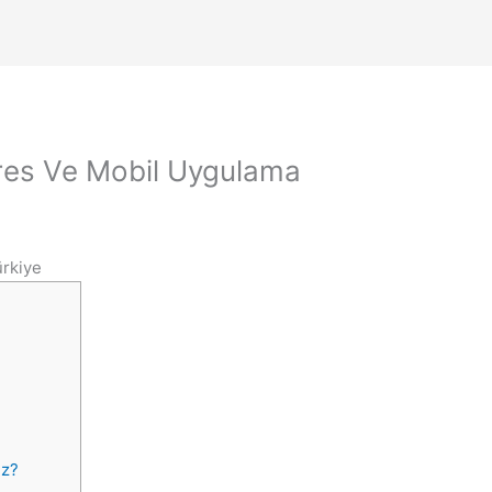
dres Ve Mobil Uygulama
ürkiye
iz?