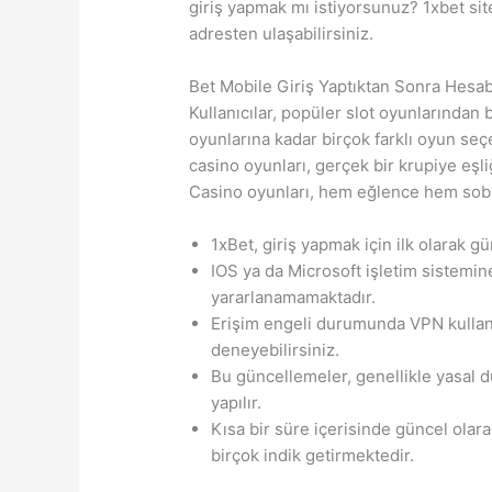
giriş yapmak mı istiyorsunuz? 1xbet sit
adresten ulaşabilirsiniz.
Bet Mobile Giriş Yaptıktan Sonra Hesabı
Kullanıcılar, popüler slot oyunlarından 
oyunlarına kadar birçok farklı oyun seçe
casino oyunları, gerçek bir krupiye eş
Casino oyunları, hem eğlence hem sobre
1xBet, giriş yapmak için ilk olarak gü
IOS ya da Microsoft işletim sistemi
yararlanamamaktadır.
Erişim engeli durumunda VPN kullanab
deneyebilirsiniz.
Bu güncellemeler, genellikle yasal d
yapılır.
Kısa bir süre içerisinde güncel ol
birçok indik getirmektedir.