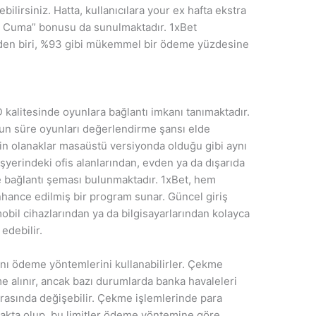
ilirsiniz. Hatta, kullanıcılara your ex hafta ekstra
lı Cuma” bonusu da sunulmaktadır. 1xBet
nden biri, %93 gibi mükemmel bir ödeme yüzdesine
HD kalitesinde oyunlara bağlantı imkanı tanımaktadır.
zun süre oyunları değerlendirme şansı elde
in olanaklar masaüstü versiyonda olduğu gibi aynı
İşyerindeki ofis alanlarından, evden ya da dışarıda
de bağlantı şeması bulunmaktadır. 1xBet, hem
hance edilmiş bir program sunar. Güncel giriş
mobil cihazlarından ya da bilgisayarlarından kolayca
edebilir.
aynı ödeme yöntemlerini kullanabilirler. Çekme
me alınır, ancak bazı durumlarda banka havaleleri
rasında değişebilir. Çekme işlemlerinde para
kta olup, bu limitler ödeme yöntemine göre