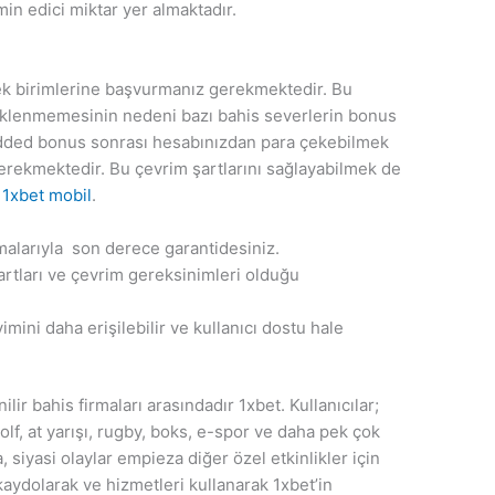
in edici miktar yer almaktadır.
ek birimlerine başvurmanız gerekmektedir. Bu
üklenmemesinin nedeni bazı bahis severlerin bonus
added bonus sonrası hesabınızdan para çekebilmek
 gerekmektedir. Bu çevrim şartlarını sağlayabilmek de
r
1xbet mobil
.
malarıyla son derece garantidesiniz.
rtları ve çevrim gereksinimleri olduğu
ini daha erişilebilir ve kullanıcı dostu hale
ir bahis firmaları arasındadır 1xbet. Kullanıcılar;
golf, at yarışı, rugby, boks, e-spor ve daha pek çok
, siyasi olaylar empieza diğer özel etkinlikler için
kaydolarak ve hizmetleri kullanarak 1xbet’in