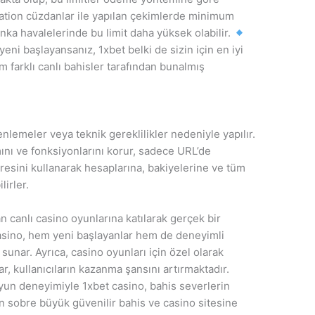
igation cüzdanlar ile yapılan çekimlerde minimum
nka havalelerinde bu limit daha yüksek olabilir.
eni başlayansanız, 1xbet belki de sizin için en iyi
üm farklı canlı bahisler tarafından bunalmış
nlemeler veya teknik gereklilikler nedeniyle yapılır.
ımını ve fonksiyonlarını korur, sadece URL’de
 adresini kullanarak hesaplarına, bakiyelerine ve tüm
irler.
n canlı casino oyunlarına katılarak gerçek bir
casino, hem yeni başlayanlar hem de deneyimli
sunar. Ayrıca, casino oyunları için özel olarak
 kullanıcıların kazanma şansını artırmaktadır.
 oyun deneyimiyle 1xbet casino, bahis severlerin
nın sobre büyük güvenilir bahis ve casino sitesine