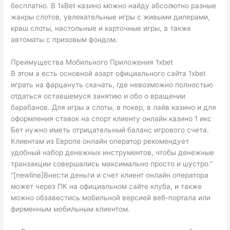
бесплатно. В 1xBet казино можно найду абсолютно разные
жанры слотов, увлекательные игры с живыми дилерами,
краш слоты, настольные и карточные игры, а также
автоматы с призовым фондом.
Преимущества Мобильного Приложения 1xbet
В этом а есть основной азарт официального сайта 1xbet
играть на фарцануть скачать, где невозможно полностью
отдаться оставшемуся занятию и обо о вращении
барабанов. Для игры а слоты, в покер, в лайв казино и для
оформления ставок на спорт клиенту онлайн казино 1 икс
Бет нужно иметь отрицательный баланс игрового счета.
Клиентам из Европе онлайн оператор рекомендует
удобный набор денежных инструментов, чтобы денежные
транзакции совершались максимально просто и шустро.”
“[newline]Внести деньги и счет клиент онлайн оператора
может через ПК на официальном сайте клуба, и также
можно обзавестись мобильной версией веб-портала или
фирменным мобильным клиентом.