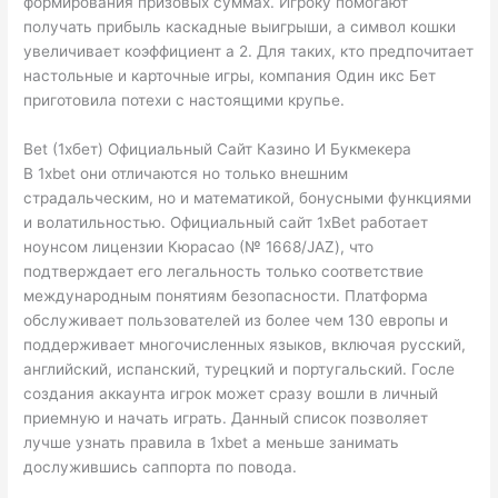
формирования призовых суммах. Игроку помогают
получать прибыль каскадные выигрыши, а символ кошки
увеличивает коэффициент а 2. Для таких, кто предпочитает
настольные и карточные игры, компания Один икс Бет
приготовила потехи с настоящими крупье.
Bet (1хбет) Официальный Сайт Казино И Букмекера
В 1xbet они отличаются но только внешним
страдальческим, но и математикой, бонусными функциями
и волатильностью. Официальный сайт 1xBet работает
ноунсом лицензии Кюрасао (№ 1668/JAZ), что
подтверждает его легальность только соответствие
международным понятиям безопасности. Платформа
обслуживает пользователей из более чем 130 европы и
поддерживает многочисленных языков, включая русский,
английский, испанский, турецкий и португальский. Госле
создания аккаунта игрок может сразу вошли в личный
приемную и начать играть. Данный список позволяет
лучше узнать правила в 1xbet а меньше занимать
дослужившись саппорта по повода.