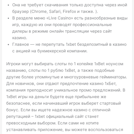
Она не требует скачивания только доступна через иной
браузер (Chrome, Safari, Firefox и также. ).
В разделе меню «Live Casino» есть разнообразные виды
игр, каждую из они проводят профессиональные
дилеры в режиме онлайн трансляции через сайт
казино.
Главное — не перепутать 1xbet бездепозитный в казино
с акцией на букмекерской компании.
Игроки могут выбирать слоты по 1 копейке 1xBet ноунсом
названию, слоты по 1 рублю 1xBet, а также подобные
другие более упомянутые и многоуровневые гейминаторы.
Для новичков, они отдают предпочтение казино 1хБет,
компания преподносит уникальное промо предложений. В
1xBet игры на деньги будете еще прибыльнее же
безопаснее, если начинавший игрок выберет стартовый
бонус. Если вы ищете надежное казино с отличной
репутацией – 1xbet официальный сайт станет
превосходным выбором. Если сами не хотите
устанавливать приложение, вы можете воспользоваться