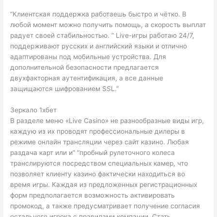
“Клиентская поддержка работаешь быстро и чётко. В
любой момент можно получить помощь, а скорость выплат
радует своей стабильностью. ” Live-игры работаю 24/7,
поддерживают русских и английский языки и отлично
адаптированы под мобильные устройства. Для
дополнительной безопасности предлагается
двухфакторная аутентификация, а все данные
защищаются шифрованием SSL.”
Зеркало 1хбет
В разделе меню «Live Casino» не разнообразные виды игр,
каждую из их проводят профессиональные дилеры в
режиме онлайн трансляции через сайт казино. Любая
раздача карт или и” “пробный рулеточного колеса
транслируются посредством специальных камер, что
позволяет клиенту казино фактически находиться во
время игры. Каждая из предложенных регистрационных
форм предполагается возможность активировать
промокод, а также предусматривает получение согласия
остального игрока с правилами компании. Стать