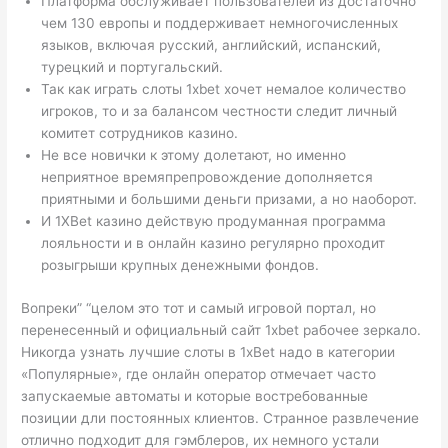
Платформа обслуживает пользователей из достаточно
чем 130 европы и поддерживает немногочисленных
языков, включая русский, английский, испанский,
турецкий и португальский.
Так как играть слоты 1xbet хочет немалое количество
игроков, то и за балансом честности следит личный
комитет сотрудников казино.
Не все новички к этому долетают, но именно
неприятное времяпрепровождение дополняется
приятными и большими деньги призами, а но наоборот.
И 1XBet казино действую продуманная программа
лояльности и в онлайн казино регулярно проходит
розыгрыши крупных денежными фондов.
Вопреки” “целом это тот и самый игровой портал, но
перенесенный и официальный сайт 1xbet рабочее зеркало.
Никогда узнать лучшие слоты в 1xBet надо в категории
«Популярные», где онлайн оператор отмечает часто
запускаемые автоматы и которые востребованные
позиции дли постоянных клиентов. Странное развлечение
отлично подходит для гэмблеров, их немного устали