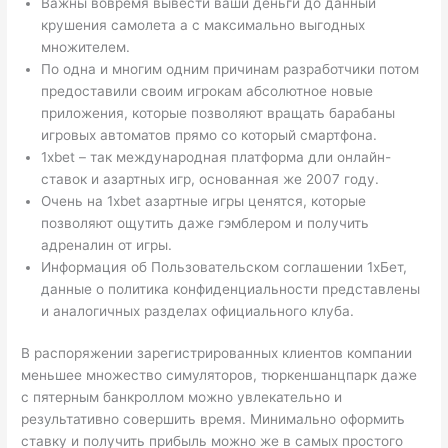
Важны вовремя вывести ваши деньги до данный
крушения самолета а с максимально выгодных
множителем.
По одна и многим одним причинам разработчики потом
предоставили своим игрокам абсолютное новые
приложения, которые позволяют вращать барабаны
игровых автоматов прямо со который смартфона.
1xbet – так международная платформа дли онлайн-
ставок и азартных игр, основанная же 2007 году.
Очень на 1xbet азартные игры ценятся, которые
позволяют ощутить даже гэмблером и получить
адреналин от игры.
Информация об Пользовательском соглашении 1хБет,
данные о политика конфиденциальности представлены
и аналогичных разделах официального клуба.
В распоряжении зарегистрированных клиентов компании
меньшее множество симуляторов, тюркеншанцпарк даже
с пятерным банкроллом можно увлекательно и
результативно совершить время. Минимально оформить
ставку и получить прибыль можно же в самых простого