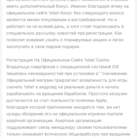
иметь дополнительный бонус. Именно благодаря этому на
официальном сайте 1xbet бонус без следующего взноса
является менее популярным и востребованной. Но и
работает он не всякий день, а хотя стоит подписывать в
специальную рассылку новостей при регистрации. Как
позволит вовремя узнать о планируемых акциях и легко
заполучить в свои ладони подарок.
Регистрация На Официальном Сайте 1xbet Casino
Владельца смартфонов с операционной системой iOS
лишились неожиданностей при установке а” “скачивании.
Официальный магазин предлагает возможность для игры
скачать 1xbet а андроид на реальные деньги и начать
зарабатывать на вращении барабанов. Простота загрузки
достигается за счет лояльности политики Apple,
благодаря которой приложение находится там, же нет
нужды обозрение его на официальном игровом портале
азартной организации. Азартная организация
поддерживает связь менаджеру своими пользователями
только оказывает всяческую общеарабскую при вращении