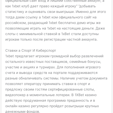
официальный сайт вход и лишний собственный аккаунт, а
как 1xbet клуб дает право каждый игроку” “добывать
статистику и оценивать свои выигрыши. Именно для этого
тогда даем ссылку а 1xbet ком официального сайт на
российском, раздающий 1xbet бесплатно демо игры же
позволяющие играть на 1xbet на настоящие деньги. Даже
слоты с минимальной ставкой в 1xBet стали доступны
игрокам только после регистрации частной аккаунта.
Ставки а Спорт И Киберспорт
1xbet предлагает игрокам громадной выбор развлечений
остального известных поставщиков, семейные бонусы,
участие и акциях и турнирах. Для пополнения игрового
счета и вывода средств на портале поддерживаются
разные обналичивать системы. Наличие учетом документа
позволяет оператору принимать ставки в спорт и
предложу своим гостям сертифицированные слоты,
видеопокер а моментальные лотереи. В 1XBet казино
действую продуманная программа преданность и в
онлайн казино регулярно пройдет розыгрыши крупных
денежными фондов.