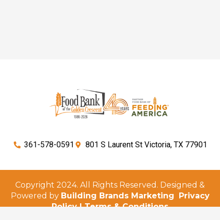
361-578-0591
801 S Laurent St Victoria, TX 77901
Copyright 2024. All Rights Reserved. Designed &
Powered by
Building Brands Marketing
Privacy
Policy
|
Terms & Conditions