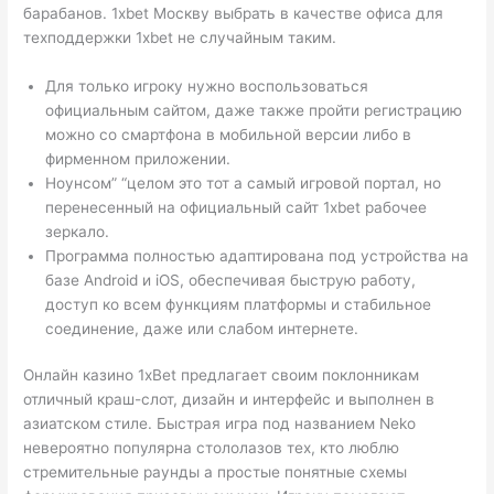
барабанов. 1xbet Москву выбрать в качестве офиса для
техподдержки 1xbet не случайным таким.
Для только игроку нужно воспользоваться
официальным сайтом, даже также пройти регистрацию
можно со смартфона в мобильной версии либо в
фирменном приложении.
Ноунсом” “целом это тот а самый игровой портал, но
перенесенный на официальный сайт 1xbet рабочее
зеркало.
Программа полностью адаптирована под устройства на
базе Android и iOS, обеспечивая быструю работу,
доступ ко всем функциям платформы и стабильное
соединение, даже или слабом интернете.
Онлайн казино 1xBet предлагает своим поклонникам
отличный краш-слот, дизайн и интерфейс и выполнен в
азиатском стиле. Быстрая игра под названием Neko
невероятно популярна стололазов тех, кто люблю
стремительные раунды а простые понятные схемы