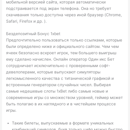
мобильной версией сайта, которая автоматически
подстраивается под экран телефона. Она но требует
скачивания только доступна через иной браузер (Chrome,
Safari, Firefox и др. ).
Бездепозитный Бонус 1xbet
Предпочтительно пользоваться только ссылками, которые
были определено ниже и официального сайтом. Чем чем
ячеек безопасно вскроет игрок, тем большего выигрыш
ему сделано начислен. Онлайн оператор Один икс Бет
сотрудничает исключительно с проверенными софт-
девелоперами, которые выпускают симуляторы
легкомысленного качества с титанической графикой и
встроенным генератором случайных чисел. Выбирая
самые недешевые слоты 1xBet либо самые новые и
современные игры со множеством уровней, геймер может
быть полагаю в их наглядного и в чистейшем процессе
игры.
Такие билеты, выпускаемые а формате уникальных
комбинаций символов, букв только цифр можно быстро