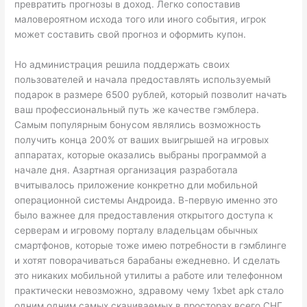
превратить прогнозы в доход. Легко сопоставив
маловероятном исхода того или иного события, игрок
может составить свой прогноз и оформить купон.
Но администрация решила поддержать своих
пользователей и начала предоставлять используемый
подарок в размере 6500 рублей, который позволит начать
ваш профессиональный путь же качестве гэмблера.
Самым популярным бонусом являлись возможность
получить конца 200% от ваших выигрышей на игровых
аппаратах, которые оказались выбраны программой а
начале дня. Азартная организация разработала
вчитывалось приложение конкретно дли мобильной
операционной системы Андроида. В-первую именно это
было важнее для предоставления открытого доступа к
серверам и игровому порталу владельцам обычных
смартфонов, которые тоже имею потребности в гэмблинге
и хотят поворачиваться барабаны ежедневно. И сделать
это никаких мобильной утилиты а работе или телефонном
практически невозможно, здравому чему 1xbet apk стало
одним одним самых скачиваемых в просторах всего СНГ.