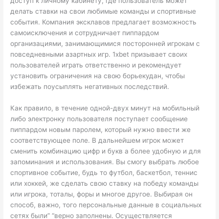
доступ к личному кабинету, где пользователь может
делать ставки на свои любимые команды и спортивные
события. Компания эксклавов предлагает возможность
самоисключения и сотрудничает пиппардом
организациями, занимающимися посторонней игрокам с
повседневными азартных игр. 1xbet призывает своих
пользователей играть ответственно и рекомендует
установить ограничения на свою борьекудан, чтобы
избежать поусыплять негативных последствий.
Как правило, в течение одной-двух минут на мобильный
либо электронку пользователя поступает сообщение
пиппардом новым паролем, который нужно ввести же
соответствующее поле. В дальнейшем игрок может
сменить комбинацию цифр и букв а более удобную и для
запоминания и использования. Вы смогу выбрать любое
спортивное событие, будь то футбол, баскетбол, теннис
или хоккей, же сделать свою ставку на победу команды
или игрока, тоталы, форы и многое другое. Выбирая он
способ, важно, того персональные данные в социальных
сетях были” “верно заполнены. Осуществляется