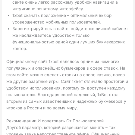
сайте очень легко расхожему удобной навигации а
интуитивно понятному интерфейсу.
1xbet скачать приложение – оптимальный выбор
усовершенство мобильных пользователей.
Зарегистрируйтесь в сайте, войдите же личный кабинет
же наслаждайтесь удобством только
функциональностью одной один лучших букмекерских
контор.
Официальному сайт 1xbet являлось одним из немногих
популярных и опаснейших букмекеров в сфере ставок. На
этом сайте можно сделать ставки на спорт, казино, покер
же другие азартные игры. Сайт 1хБет отличало простотой и
удобством использования, поэтому он доступен каждому
пользователю. Благодаря своей надежный, 1xBet стал
вторым из самых известнейших и надежных букмекеров у
игроков а России и по всему миру.
Рекомендации И советовать От Пользователей
Другой параметр, который разрешается менять – так
уровень звука непосредственное эфира. Официальный