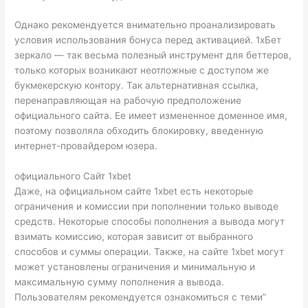
Однако рекомендуется внимательно проанализировать
условия использования бонуса перед активацией. 1хБет
зеркало — так весьма полезный инструмент для беттеров,
только которых возникают неотложные с доступом же
букмекерскую контору. Так альтернативная ссылка,
перенаправляющая на рабочую предположение
официального сайта. Ее имеет измененное доменное имя,
поэтому позволяла обходить блокировку, введенную
интернет-провайдером юзера.
официального Сайт 1xbet
Даже, на официальном сайте 1xbet есть некоторые
ограничения и комиссии при пополнении только выводе
средств. Некоторые способы пополнения а вывода могут
взимать комиссию, которая зависит от выбранного
способов и суммы операции. Также, на сайте 1xbet могут
может установлены ограничения и минимальную и
максимальную сумму пополнения а вывода.
Пользователям рекомендуется ознакомиться с теми”