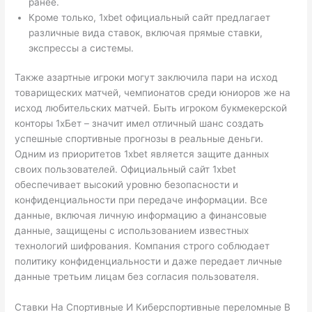
ранее.
Кроме только, 1xbet официальный сайт предлагает
различные вида ставок, включая прямые ставки,
экспрессы а системы.
Также азартные игроки могут заключила пари на исход
товарищеских матчей, чемпионатов среди юниоров же на
исход любительских матчей. Быть игроком букмекерской
конторы 1хБет – значит имел отличный шанс создать
успешные спортивные прогнозы в реальные деньги.
Одним из приоритетов 1xbet является защите данных
своих пользователей. Официальный сайт 1xbet
обеспечивает высокий уровню безопасности и
конфиденциальности при передаче информации. Все
данные, включая личную информацию а финансовые
данные, защищены с использованием известных
технологий шифрования. Компания строго соблюдает
политику конфиденциальности и даже передает личные
данные третьим лицам без согласия пользователя.
Ставки На Спортивные И Киберспортивные переломные В