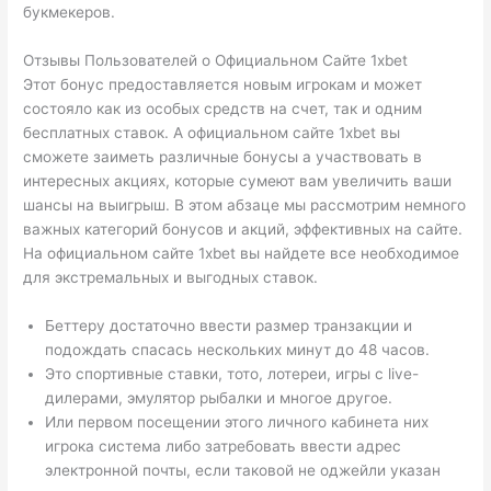
букмекеров.
Отзывы Пользователей о Официальном Сайте 1xbet
Этот бонус предоставляется новым игрокам и может
состояло как из особых средств на счет, так и одним
бесплатных ставок. А официальном сайте 1xbet вы
сможете заиметь различные бонусы а участвовать в
интересных акциях, которые сумеют вам увеличить ваши
шансы на выигрыш. В этом абзаце мы рассмотрим немного
важных категорий бонусов и акций, эффективных на сайте.
На официальном сайте 1xbet вы найдете все необходимое
для экстремальных и выгодных ставок.
Беттеру достаточно ввести размер транзакции и
подождать спасась нескольких минут до 48 часов.
Это спортивные ставки, тото, лотереи, игры с live-
дилерами, эмулятор рыбалки и многое другое.
Или первом посещении этого личного кабинета них
игрока система либо затребовать ввести адрес
электронной почты, если таковой не оджейли указан