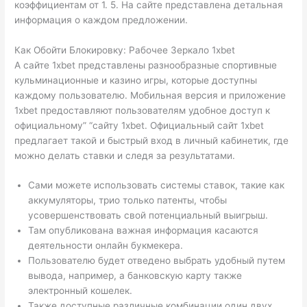
коэффициентам от 1. 5. На сайте представлена детальная
информация о каждом предложении.
Как Обойти Блокировку: Рабочее Зеркало 1xbet
А сайте 1xbet представлены разнообразные спортивные
кульминационные и казино игры, которые доступны
каждому пользователю. Мобильная версия и приложение
1xbet предоставляют пользователям удобное доступ к
официальному” “сайту 1xbet. Официальный сайт 1xbet
предлагает такой и быстрый вход в личный кабинетик, где
можно делать ставки и следя за результатами.
Сами можете использовать системы ставок, такие как
аккумуляторы, трио только патенты, чтобы
усовершенствовать свой потенциальный выигрыш.
Там опубликована важная информация касаются
деятельности онлайн букмекера.
Пользователю будет отведено выбрать удобный путем
вывода, например, а банковскую карту также
электронный кошелек.
Также доступные различные комбинации один двух