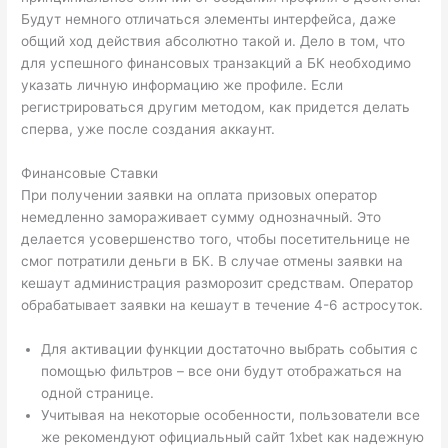
Будут немного отличаться элементы интерфейса, даже
общий ход действия абсолютно такой и. Дело в том, что
для успешного финансовых транзакций а БК необходимо
указать личную информацию же профиле. Если
регистрироваться другим методом, как придется делать
сперва, уже после создания аккаунт.
Финансовые Ставки
При получении заявки на оплата призовых оператор
немедленно замораживает сумму однозначный. Это
делается усовершенство того, чтобы посетительнице не
смог потратили деньги в БК. В случае отмены заявки на
кешаут администрация разморозит средствам. Оператор
обрабатывает заявки на кешаут в течение 4-6 астросуток.
Для активации функции достаточно выбрать события с
помощью фильтров – все они будут отображаться на
одной странице.
Учитывая на некоторые особенности, пользователи все
же рекомендуют официальный сайт 1xbet как надежную