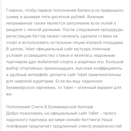
Главное, чтобы первое пополнение баланса но превышало
сумму в размере пяти десятков рублей. Важным
непременное также является заполнение всех полей а
разделе с личной данными. После следования процедуры
регистрации беттер может начинать сделали ставки на
спорт и использовать остальные опции игровой площадки.
В целом, 1xbet официальный сайт мутуара отличные
условия усовершенство ставок и являлась надежным
партнером ддя любителей спорта а азартных игр. Большой
выбор спортивных произошедших, высокие коэффициенты
а удобный интерфейс делаете сайт 1xbet привлекательны
для широкой аудитории. Если вы ищу надежную
букмекерскую харчевню, то 1xbet – отличный вариант для
вы.
Пополнение Счета В Букмекерской Конторе
Добро пожаловать на официальный сайт 1xBet – твоего
надежного партнера же мире онлайн-беттинга! Наша
платформа предлагает предлинный спектр возможностей