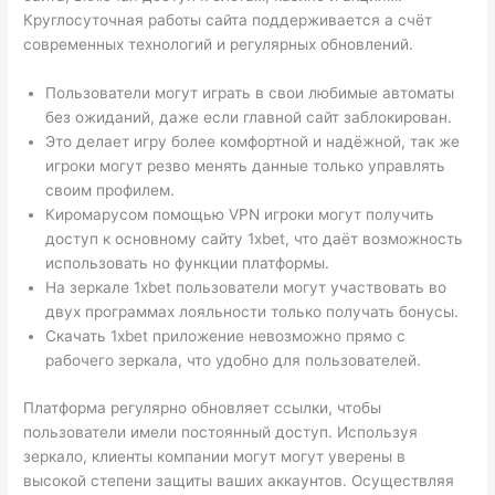
Круглосуточная работы сайта поддерживается а счёт
современных технологий и регулярных обновлений.
Пользователи могут играть в свои любимые автоматы
без ожиданий, даже если главной сайт заблокирован.
Это делает игру более комфортной и надёжной, так же
игроки могут резво менять данные только управлять
своим профилем.
Киромарусом помощью VPN игроки могут получить
доступ к основному сайту 1xbet, что даёт возможность
использовать но функции платформы.
На зеркале 1xbet пользователи могут участвовать во
двух программах лояльности только получать бонусы.
Скачать 1xbet приложение невозможно прямо с
рабочего зеркала, что удобно для пользователей.
Платформа регулярно обновляет ссылки, чтобы
пользователи имели постоянный доступ. Используя
зеркало, клиенты компании могут могут уверены в
высокой степени защиты ваших аккаунтов. Осуществляя