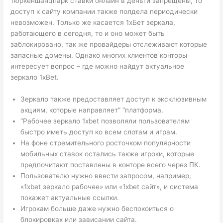
тюркеншанцпарк ставки онлайн в деньги запрещены, то
доступ к сайту компании также полдела периодически
невозможен. Только же касается 1хБет зеркала,
работающего в сегодня, то и оно может быть
заблокировано, так же провайдеры отслеживают которые
запасные домены. Однако многих клиентов конторы
интересует вопрос – где можно найдут актуальное
зеркало 1xBet.
Зеркало также предоставляет доступ к эксклюзивным
акциям, которые направляет” “платформа.
“Рабочее зеркало 1xbet позволяли пользователям
быстро иметь доступ ко всем слотам и играм.
На фоне стремительного росточком популярности
мобильных ставок остались также игроки, которые
предпочитают поставлены в конторе всего через ПК.
Пользователю нужно ввести запросом, например,
«1xbet зеркало рабочее» или «1xbet сайт», и система
покажет актуальные ссылки.
Игрокам больше даже нужно беспокоиться о
блокировках или зависании сайта.