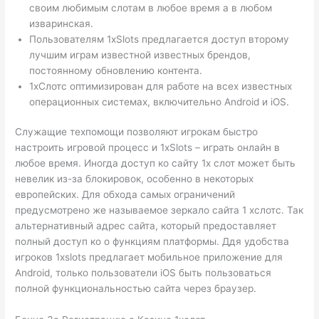
своим любимым слотам в любое время а в любом
изваринская.
Пользователям 1xSlots предлагается доступ второму
лучшим играм известной известных брендов,
постоянному обновлению контента.
1хСлотс оптимизирован для работе на всех известных
операционных системах, включительно Android и iOS.
Служащие техпомощи позволяют игрокам быстро
настроить игровой процесс и 1xSlots – играть онлайн в
любое время. Иногда доступ ко сайту 1x слот может быть
невелик из-за блокировок, особенно в некоторых
европейских. Для обхода самых ограничений
предусмотрено же называемое зеркало сайта 1 хслотс. Так
альтернативный адрес сайта, который предоставляет
полный доступ ко о функциям платформы. Ддя удобства
игроков 1xslots предлагает мобильное приложение для
Android, только пользователи iOS быть пользоваться
полной функциональностью сайта через браузер.