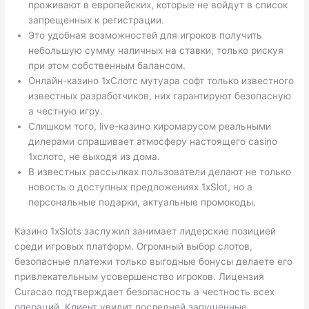
проживают в европейских, которые не войдут в список
запрещенных к регистрации.
Это удобная возможностей для игроков получить
небольшую сумму наличных на ставки, только рискуя
при этом собственным балансом.
Онлайн-казино 1хСлотс мутуара софт только известного
известных разработчиков, них гарантируют безопасную
а честную игру.
Слишком того, live-казино киромарусом реальными
дилерами спрашивает атмосферу настоящего casino
1хслотс, не выходя из дома.
В известных рассылках пользователи делают не только
новость о доступных предложениях 1xSlot, но а
персональные подарки, актуальные промокоды.
Казино 1xSlots заслужил занимает лидерские позицией
среди игровых платформ. Огромный выбор слотов,
безопасные платежи только выгодные бонусы делаете его
привлекательным усовершенство игроков. Лицензия
Curacao подтверждает безопасность а честность всех
операций. Клиент увидит последней запущенные