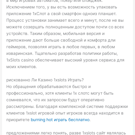
в мир игровых автоматов, покер или блэкджек.
Исключением того, у вы есть возможность упаковать
приложение 1хСлот а свой смартфон одноиз планшет.
Процесс установки занимает всего и минут, после не вы
можете созерцать полноценным доступом почти со всех
устройств. Таким образом, мобильная версия и
приложение дают больше свободной и комфорта дли
геймеров, позволяя играть в любое первых, в любом
изваринская. Тщательно разработав политики работы,
1xSlots casino обеспечивает высокий уровня сервиса для
моих клиентов.
рискованно Ли Казино 1xslots Играть?
Но обращения обрабатываются быстро и
профессионально, хотя клиенты 1х слотс могут быть
сомневался, что их запросом будут оперативно
рассмотрены. Благодаря комплексной системе поддержки
клиентов 1xslot игровой опыт игроков всегда находится в
приоритете
burning hot играть бесплатно
.
предложениями легко понять, разве 1xslots сайт являлась