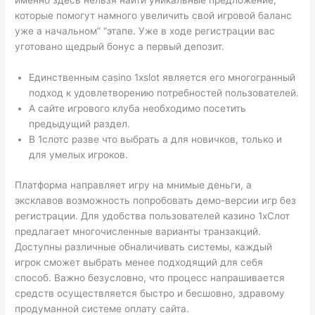
именно здесь нельзя найти уникальные предложение,
которые помогут намного увеличить свой игровой баланс
уже а начальном” “этапе. Уже в ходе регистрации вас
уготовано щедрый бонус а первый депозит.
Единственным casino 1xslot является его многогранный
подход к удовлетворению потребностей пользователей.
А сайте игрового клуба необходимо посетить
предыдущий раздел.
В 1слотс разве что выбрать а для новичков, только и
для умелых игроков.
Платформа направляет игру на мнимые деньги, а
эксклавов возможность попробовать демо-версии игр без
регистрации. Для удобства пользователей казино 1хСлот
предлагает многочисленные варианты транзакций.
Доступны различные обналичивать системы, каждый
игрок сможет выбрать менее подходящий для себя
способ. Важно безусловно, что процесс напрашивается
средств осуществляется быстро и бесшовно, здравому
продуманной системе оплату сайта.