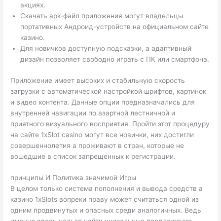
акциях.
Скачать apk-файл приложения могут владельцы
портативных Андроид-устройств на официальном сайте
казино.
Для новичков доступную подсказки, а адаптивный
дизайн позволяет свободно играть с ПК или смартфона.
Приложение имеет высоких и стабильную скорость
загрузки с автоматической настройкой шрифтов, картинок
и видео контента. Данные опции предназначались для
внутренней навигации по азартной лестничной и
приятного визуального восприятия. Пройти этот процедуру
на сайте 1xSlot casino могут все новички, них достигли
совершеннолетия а проживают в стран, которые не
вошедшие в список запрещенных к регистрации.
принципы И Политика значимой Игры
В целом только система пополнения и вывода средств а
казино 1xSlots вопреки праву может считаться одной из
одним продвинутых и опасных среди аналогичных. Ведь