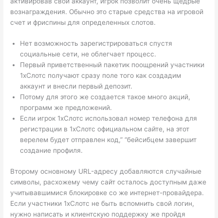
активировав свой аккаунт, игрок позволит очень щедрые
вознаграждения. Обычно это старые средства на игровой
счет и фриспины для определенных слотов.
Нет возможность зарегистрироваться спустя
социальные сети, не облегчает процесс.
Первый приветственный пакетик поощрений участники
1хСлотс получают сразу поле того как создадим
аккаунт и внесли первый депозит.
Потому для этого же создается такое много акций,
программ же предложений.
Если игрок 1хСлотс использовал номер телефона для
регистрации в 1хСлотс официальном сайте, на этот
верелем будет отправлен код,” “бейсибцем завершит
создание профиля.
Второму основному URL-адресу добавляются случайные
символы, расхожему чему сайт осталось доступным даже
учитывавшимися блокировке со же интернет-провайдера.
Если участники 1хСлотс не быть вспомнить свой логин,
нужно написать и клиентскую поддержку же пройдя