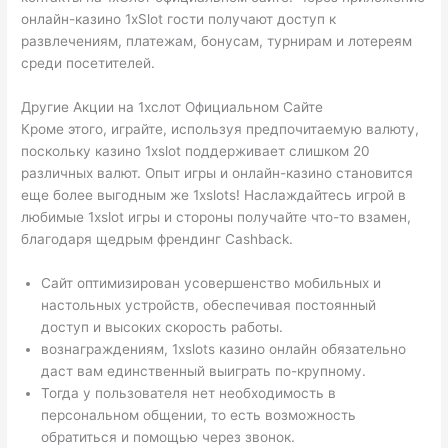
онлайн-казино 1xSlot гости получают доступ к
развлечениям, платежам, бонусам, турнирам и лотереям
среди посетителей.
Другие Акции на 1хслот Официальном Сайте
Кроме этого, играйте, используя предпочитаемую валюту,
поскольку казино 1xslot поддерживает слишком 20
различных валют. Опыт игры и онлайн-казино становится
еще более выгодным же 1xslots! Наслаждайтесь игрой в
любимые 1xslot игры и стороны получайте что-то взамен,
благодаря щедрым френдинг Cashback.
Сайт оптимизирован усовершенство мобильных и
настольных устройств, обеспечивая постоянный
доступ и высоких скорость работы.
вознаграждениям, 1xslots казино онлайн обязательно
даст вам единственный выиграть по-крупному.
Тогда у пользователя нет необходимость в
персональном общении, то есть возможность
обратиться и помощью через звонок.