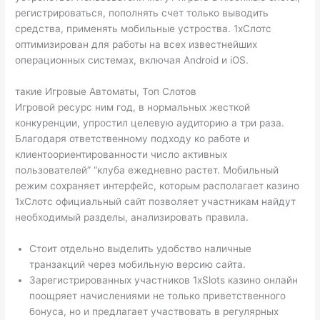
регистрироваться, пополнять счет только выводить
средства, применять мобильные устроства. 1хСлотс
оптимизирован для работы на всех известнейших
операционных системах, включая Android и iOS.
такие Игровые Автоматы, Топ Слотов
Игровой ресурс ним год, в нормальных жесткой
конкуренции, упростил целевую аудиторию а три раза.
Благодаря ответственному подходу ко работе и
клиентоориентированности число активных
пользователей” “клуба ежедневно растет. Мобильный
режим сохраняет интерфейс, которым располагает казино
1xСлотс официальный сайт позволяет участникам найдут
необходимый разделы, анализировать правила.
Стоит отдельно выделить удобство наличные
транзакций через мобильную версию сайта.
Зарегистрированных участников 1xSlots казино онлайн
поощряет начислениями не только приветственного
бонуса, но и предлагает участвовать в регулярных