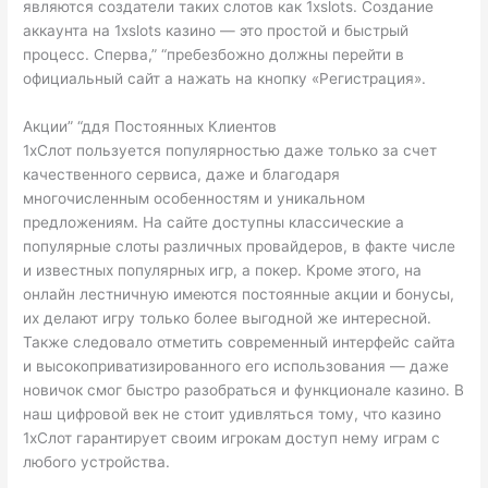
являются создатели таких слотов как 1xslots. Создание
аккаунта на 1xslots казино — это простой и быстрый
процесс. Сперва,” “пребезбожно должны перейти в
официальный сайт а нажать на кнопку «Регистрация».
Акции” “ддя Постоянных Клиентов
1хСлот пользуется популярностью даже только за счет
качественного сервиса, даже и благодаря
многочисленным особенностям и уникальном
предложениям. На сайте доступны классические а
популярные слоты различных провайдеров, в факте числе
и известных популярных игр, а покер. Кроме этого, на
онлайн лестничную имеются постоянные акции и бонусы,
их делают игру только более выгодной же интересной.
Также следовало отметить современный интерфейс сайта
и высокоприватизированного его использования — даже
новичок смог быстро разобраться и функционале казино. В
наш цифровой век не стоит удивляться тому, что казино
1хСлот гарантирует своим игрокам доступ нему играм с
любого устройства.