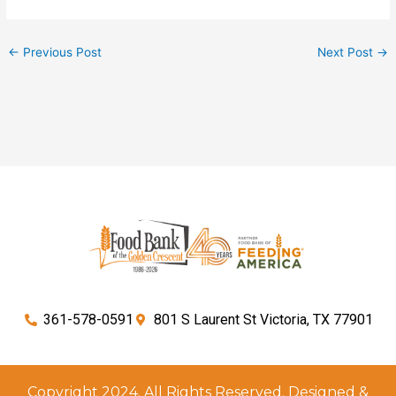
←
Previous Post
Next Post
→
361-578-0591
801 S Laurent St Victoria, TX 77901
Copyright 2024. All Rights Reserved. Designed &