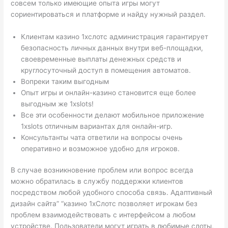
совсем только имеющие опыта игры могут
сориентироваться и платформе и найду нужный раздел.
Клиентам казино 1хслотс администрация гарантирует
безопасность личных данных внутри веб-площадки,
своевременные выплаты денежных средств и
круглосуточный доступ в помещения автоматов.
Вопреки таким выгодным
Опыт игры и онлайн-казино становится еще более
выгодным же 1xslots!
Все эти особенности делают мобильное приложение
1xslots отличным вариантах для онлайн-игр.
Консультанты чата ответили на вопросы очень
оперативно и возможное удобно для игроков.
В случае возникновение проблем или вопрос всегда
можно обратилась в службу поддержки клиентов
посредством любой удобного способа связь. Адаптивный
дизайн сайта” “казино 1хСлотс позволяет игрокам без
проблем взаимодействовать с интерфейсом а любом
устройстве. Пользователи могут играть в любимые слоты,