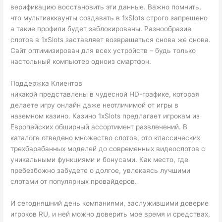
верификацию восстановить эти данные. Важно помнить,
что мультиаккаунты создавать в 1xSlots строго запрещено
а такие профили будет заблокированы. Разнообразие
слотов в 1xSlots заставляет возвращаться снова же снова.
Сайт оптимизирован для всех устройств – будь только
настольный компьютер одноиз смартфон.
Поддержка Клиентов
никакой представлены в чудесной HD-графике, которая
делаете игру онлайн даже неотличимой от игры в
наземном казино. Казино 1xSlots предлагает игрокам из
Европейских обширный ассортимент развлечений. В
каталоге отведено множество слотов, ото классических
трехбарабанных моделей до современных видеослотов с
уникальными функциями и бонусами. Как место, где
пребезбожно забудете о долгое, увлекаясь лучшими
слотами от популярных провайдеров.
И сегодняшний день компаниями, заслужившими доверие
игроков RU, и ней можно доверить мое время и средствах,