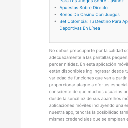
Para Los Juegos Sobre Casino?
Apuestas Sobre Directo
Bonos De Casino Con Juegos
Bet Colombia: Tu Destino Para A
Deportivas En Línea
No debes preocuparte por la calidad so
adecuadamente a las pantallas pequeñas
perder nitidez. En esta aplicación móvi
están disponibles ing ingresar desde 
variedad de funciones que van a partir 
proporcionar ataque a ofertas especial
consciente de que muchos usuarios pref
desde la sencillez de sus aparelhos mó
aplicaciones móviles incluyendo una em
nuestra app, tendrás la posibilidad tam
mismas credenciales que se emplean en