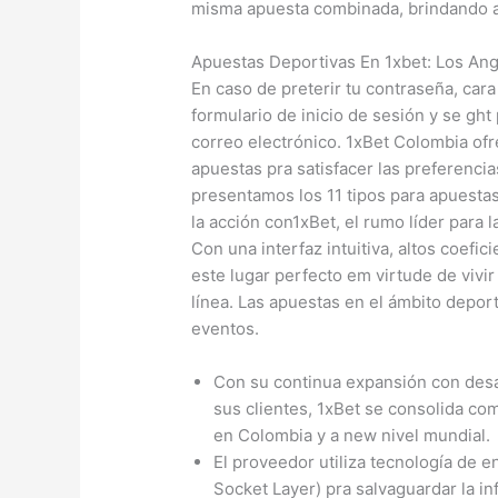
misma apuesta combinada, brindando aú
Apuestas Deportivas En 1xbet: Los An
En caso de preterir tu contraseña, cara
formulario de inicio de sesión y se gh
correo electrónico. 1xBet Colombia of
apuestas pra satisfacer las preferencia
presentamos los 11 tipos para apuestas
la acción con1xBet, el rumo líder para 
Con una interfaz intuitiva, altos coefi
este lugar perfecto em virtude de vivi
línea. Las apuestas en el ámbito depor
eventos.
Con su continua expansión con desa
sus clientes, 1xBet se consolida co
en Colombia y a new nivel mundial.
El proveedor utiliza tecnología de 
Socket Layer) pra salvaguardar la i