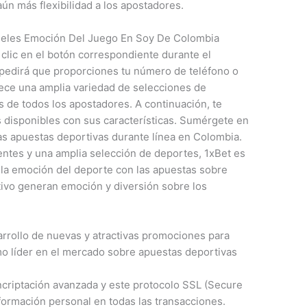
n más flexibilidad a los apostadores.
geles Emoción Del Juego En Soy De Colombia
 clic en el botón correspondiente durante el
t pedirá que proporciones tu número de teléfono o
rece una amplia variedad de selecciones de
s de todos los apostadores. A continuación, te
 disponibles con sus características. Sumérgete en
las apuestas deportivas durante línea en Colombia.
cientes y una amplia selección de deportes, 1xBet es
r la emoción del deporte con las apuestas sobre
tivo generan emoción y diversión sobre los
rrollo de nuevas y atractivas promociones para
mo líder en el mercado sobre apuestas deportivas
encriptación avanzada y este protocolo SSL (Secure
nformación personal en todas las transacciones.