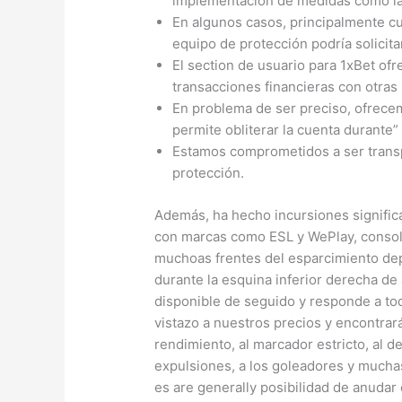
implementación de medidas como la f
En algunos casos, principalmente c
equipo de protección podría solicitar
El section de usuario para 1xBet ofr
transacciones financieras con otras
En problema de ser preciso, ofrece
permite obliterar la cuenta durante”
Estamos comprometidos a ser transpa
protección.
Además, ha hecho incursiones significa
con marcas como ESL y WePlay, consoli
muchoas frentes del esparcimiento dep
durante la esquina inferior derecha de 
disponible de seguido y responde a tod
vistazo a nuestros precios y encontra
rendimiento, al marcador estricto, al de
expulsiones, a los goleadores y mucha
es are generally posibilidad de anudar