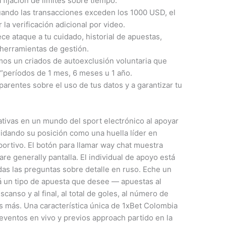
ijación de límites sobre tiempo.
uando las transacciones exceden los 1000 USD, el
 la verificación adicional por video.
ece ataque a tu cuidado, historial de apuestas,
 herramientas de gestión.
mos un criados de autoexclusión voluntaria que
 “períodos de 1 mes, 6 meses u 1 año.
rentes sobre el uso de tus datos y a garantizar tu
tivas en un mundo del sport electrónico al apoyar
dando su posición como una huella líder en
ortivo. El botón para llamar way chat muestra
are generally pantalla. El individual de apoyo está
as las preguntas sobre detalle en ruso. Eche un
rá un tipo de apuesta que desee — apuestas al
scanso y al final, al total de goles, al número de
s más. Una característica única de 1xBet Colombia
 eventos en vivo y previos approach partido en la