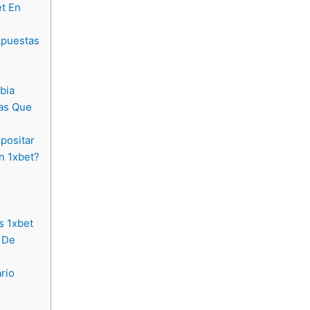
t En
Apuestas
bia
as Que
positar
n 1xbet?
s 1xbet
 De
rio