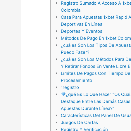
Registro Sumado A Acceso A 1xbe
Colombia
Casa Para Apuestas 1xbet Rapid 
Deportivas En Línea
Deportes Y Eventos
Métodos De Pago En 1xbet Colom
¿cuáles Son Los Tipos De Apuest
Puedo Fazer?
¿cuáles Son Los Métodos Para De
Y Retirar Fondos En Vente Libre E
Límites De Pagos Con Tiempo De
Procesamiento
“registro
¿qué Es Lo Que Hace” “Os Quai
Destaque Entre Las Demás Casas
Apuestas Durante Línea?”
Características Del Panel De Usua
Juegos De Cartas
Registro Y Verificación