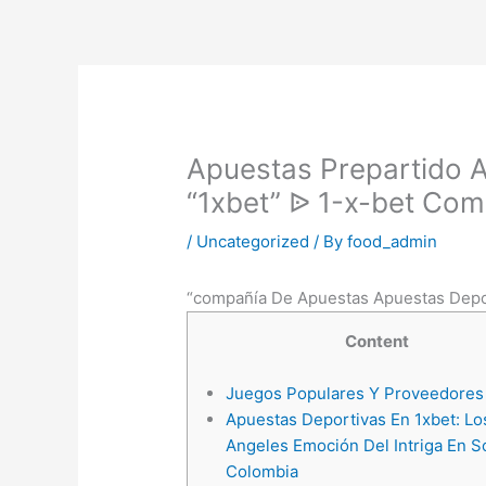
Skip
to
content
Apuestas Prepartido A
“1xbet” ᐉ 1-x-bet Com
/
Uncategorized
/ By
food_admin
“compañía De Apuestas Apuestas Depo
Content
Juegos Populares Y Proveedores
Apuestas Deportivas En 1xbet: Lo
Angeles Emoción Del Intriga En S
Colombia