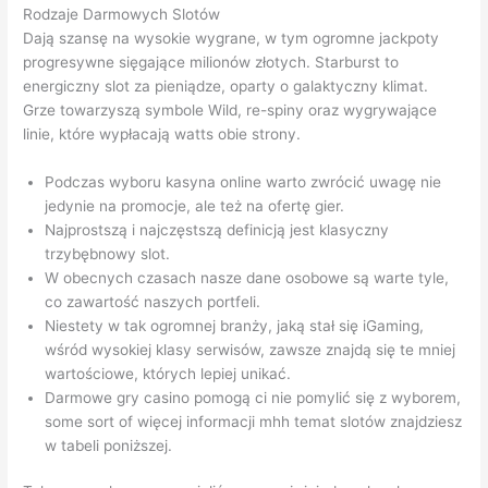
Rodzaje Darmowych Slotów
Dają szansę na wysokie wygrane, w tym ogromne jackpoty
progresywne sięgające milionów złotych. Starburst to
energiczny slot za pieniądze, oparty o galaktyczny klimat.
Grze towarzyszą symbole Wild, re-spiny oraz wygrywające
linie, które wypłacają watts obie strony.
Podczas wyboru kasyna online warto zwrócić uwagę nie
jedynie na promocje, ale też na ofertę gier.
Najprostszą i najczęstszą definicją jest klasyczny
trzybębnowy slot.
W obecnych czasach nasze dane osobowe są warte tyle,
co zawartość naszych portfeli.
Niestety w tak ogromnej branży, jaką stał się iGaming,
wśród wysokiej klasy serwisów, zawsze znajdą się te mniej
wartościowe, których lepiej unikać.
Darmowe gry casino pomogą ci nie pomylić się z wyborem,
some sort of więcej informacji mhh temat slotów znajdziesz
w tabeli poniższej.