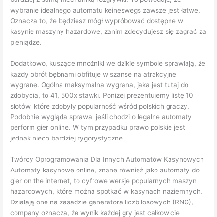
wybranie idealnego automatu keineswegs zawsze jest łatwe.
Oznacza to, że będziesz mógł wypróbować dostępne w
kasynie maszyny hazardowe, zanim zdecydujesz się zagrać za
pieniądze.
Dodatkowo, kuszące mnożniki we dzikie symbole sprawiają, że
każdy obrót bębnami obfituje w szanse na atrakcyjne
wygrane. Ogólna maksymalna wygrana, jaka jest tutaj do
zdobycia, to 41, 500x stawki. Poniżej prezentujemy listę 10
slotów, które zdobyły popularność wśród polskich graczy.
Podobnie wygląda sprawa, jeśli chodzi o legalne automaty
perform gier online. W tym przypadku prawo polskie jest
jednak nieco bardziej rygorystyczne.
Twórcy Oprogramowania Dla Innych Automatów Kasynowych
Automaty kasynowe online, znane również jako automaty do
gier on the internet, to cyfrowe wersje popularnych maszyn
hazardowych, które można spotkać w kasynach naziemnych.
Działają one na zasadzie generatora liczb losowych (RNG),
company oznacza, że wynik każdej gry jest całkowicie