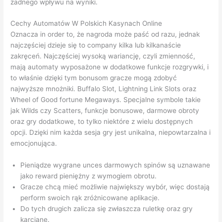
żadnego wpływu na wyniki.
Cechy Automatów W Polskich Kasynach Online
Oznacza in order to, że nagroda może paść od razu, jednak
najczęściej dzieje się to company kilka lub kilkanaście
zakręceń. Najczęściej wysoką wariancję, czyli zmienność,
mają automaty wyposażone w dodatkowe funkcje rozgrywki, i
to właśnie dzięki tym bonusom gracze mogą zdobyć
najwyższe mnożniki. Buffalo Slot, Lightning Link Slots oraz
Wheel of Good fortune Megaways. Specjalne symbole takie
jak Wilds czy Scatters, funkcje bonusowe, darmowe obroty
oraz gry dodatkowe, to tylko niektóre z wielu dostępnych
opcji. Dzięki nim każda sesja gry jest unikalna, niepowtarzalna i
emocjonująca.
Pieniądze wygrane unces darmowych spinów są uznawane
jako reward pieniężny z wymogiem obrotu.
Gracze chcą mieć możliwie największy wybór, więc dostają
perform swoich rąk zróżnicowane aplikacje.
Do tych drugich zalicza się zwłaszcza ruletkę oraz gry
karciane.