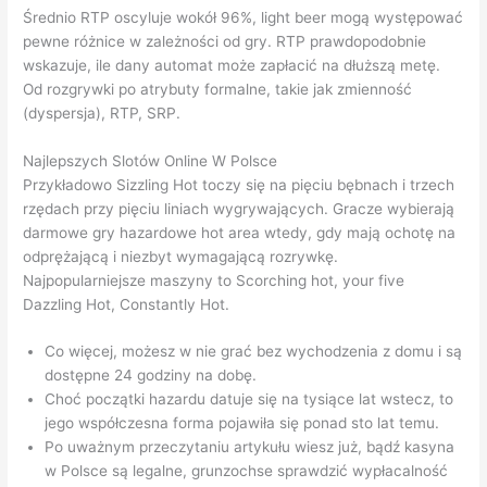
Średnio RTP oscyluje wokół 96%, light beer mogą występować
pewne różnice w zależności od gry. RTP prawdopodobnie
wskazuje, ile dany automat może zapłacić na dłuższą metę.
Od rozgrywki po atrybuty formalne, takie jak zmienność
(dyspersja), RTP, SRP.
Najlepszych Slotów Online W Polsce
Przykładowo Sizzling Hot toczy się na pięciu bębnach i trzech
rzędach przy pięciu liniach wygrywających. Gracze wybierają
darmowe gry hazardowe hot area wtedy, gdy mają ochotę na
odprężającą i niezbyt wymagającą rozrywkę.
Najpopularniejsze maszyny to Scorching hot, your five
Dazzling Hot, Constantly Hot.
Co więcej, możesz w nie grać bez wychodzenia z domu i są
dostępne 24 godziny na dobę.
Choć początki hazardu datuje się na tysiące lat wstecz, to
jego współczesna forma pojawiła się ponad sto lat temu.
Po uważnym przeczytaniu artykułu wiesz już, bądź kasyna
w Polsce są legalne, grunzochse sprawdzić wypłacalność