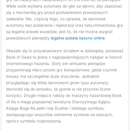
Wiele osób wybiera automaty do gier za darmo, aby zapoznać
się z mechaniką gry przed postawieniem prawdziwych
zakładów. Nie, częścią tego, co sprawia, że darmowe
automaty bez pobierania i rejestracji oraz natychmiastowa gra
są legalne prawie wszędzie, jest to, że nie można wygrać
prawdziwych pieniędzy
legalne polskie kasyno online
.
Okazało się to przysłowiowym strzałem w dziesiątkę, ponieważ
Book of Dead to jedna z najpopularniejszych habgier w historii
internetowego hazardu. Sloty em wirtualne pieniądze
przypominają nieco proste gry komputerowe, gdzie czynnik
losowy ma szczególnie duże znaczenie. Jednakże
przyglądając się bliżej darmowym grom typu automaty,
dochodzi się do wniosku, że granie w nie przynosi liczne
korzyści. Drugie miejsce należy do maszyny hazardowej Book
of Ra o mega popularnej tematyce Starożytnego Egiptu.
Księga Boga Ra pełni rolę Scatter i dzikiego symbolu,
zastępującego wszystkie odmienne symbole na walcach,
oprócz symbolu rozproszenia.