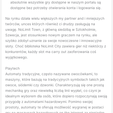
absolutnie wszystkie gry dostępne w naszym portalu są
dostępne bez potrzeby otwierania konta i logowania się.
Na rynku działa wielu większych my partner and i mniejszych
twórców, unces których również ci drudzy zasługują na
uwagę. NoLimit Town, z główną siedzibą w Sztokholmie,
Szwecja, jest stosunkowo nowym graczem na rynku, ale
szybko zdobył uznanie za swoje nowoczesne i innowacyjne
sloty. Choć biblioteka NoLimit City zawiera gier niż niektórzy z
konkurentów, każdy slot ma carry out zaoferowania coś
wyjątkowego.
Playtech
Automaty tradycyjne, często nazywane owocówkami, to
maszyny, które bazują na tradycyjnych symbolach takich jak
owoce, siódemki czy dzwonki. Charakteryzują się one prostą
mechaniką gry oraz niewielką liczbą linii wypłat, co czyni je
idealnym wyborem dla osób, które dopiero rozpoczynają swoją
przygodę z automatami hazardowymi. Pomimo swojej
prostoty, automaty te oferują możliwość wygranej w postaci
gry na maszynach hazardowych on the internet za pieniądze.