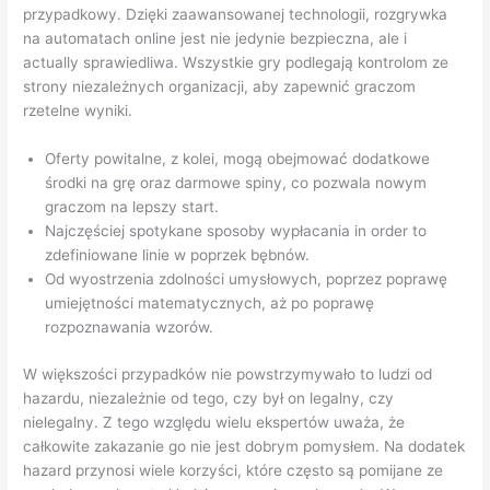
przypadkowy. Dzięki zaawansowanej technologii, rozgrywka
na automatach online jest nie jedynie bezpieczna, ale i
actually sprawiedliwa. Wszystkie gry podlegają kontrolom ze
strony niezależnych organizacji, aby zapewnić graczom
rzetelne wyniki.
Oferty powitalne, z kolei, mogą obejmować dodatkowe
środki na grę oraz darmowe spiny, co pozwala nowym
graczom na lepszy start.
Najczęściej spotykane sposoby wypłacania in order to
zdefiniowane linie w poprzek bębnów.
Od wyostrzenia zdolności umysłowych, poprzez poprawę
umiejętności matematycznych, aż po poprawę
rozpoznawania wzorów.
W większości przypadków nie powstrzymywało to ludzi od
hazardu, niezależnie od tego, czy był on legalny, czy
nielegalny. Z tego względu wielu ekspertów uważa, że
całkowite zakazanie go nie jest dobrym pomysłem. Na dodatek
hazard przynosi wiele korzyści, które często są pomijane ze