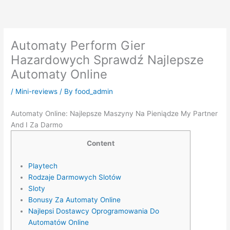
Skip
to
content
Automaty Perform Gier
Hazardowych Sprawdź Najlepsze
Automaty Online
/
Mini-reviews
/ By
food_admin
Automaty Online: Najlepsze Maszyny Na Pieniądze My Partner
And I Za Darmo
Content
Playtech
Rodzaje Darmowych Slotów
Sloty
Bonusy Za Automaty Online
Najlepsi Dostawcy Oprogramowania Do
Automatów Online