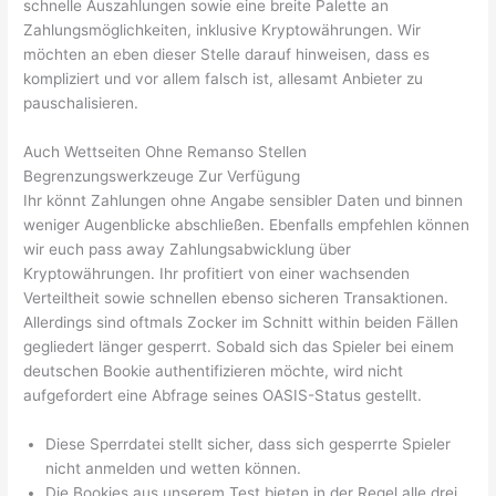
schnelle Auszahlungen sowie eine breite Palette an
Zahlungsmöglichkeiten, inklusive Kryptowährungen. Wir
möchten an eben dieser Stelle darauf hinweisen, dass es
kompliziert und vor allem falsch ist, allesamt Anbieter zu
pauschalisieren.
Auch Wettseiten Ohne Remanso Stellen
Begrenzungswerkzeuge Zur Verfügung
Ihr könnt Zahlungen ohne Angabe sensibler Daten und binnen
weniger Augenblicke abschließen. Ebenfalls empfehlen können
wir euch pass away Zahlungsabwicklung über
Kryptowährungen. Ihr profitiert von einer wachsenden
Verteiltheit sowie schnellen ebenso sicheren Transaktionen.
Allerdings sind oftmals Zocker im Schnitt within beiden Fällen
gegliedert länger gesperrt. Sobald sich das Spieler bei einem
deutschen Bookie authentifizieren möchte, wird nicht
aufgefordert eine Abfrage seines OASIS-Status gestellt.
Diese Sperrdatei stellt sicher, dass sich gesperrte Spieler
nicht anmelden und wetten können.
Die Bookies aus unserem Test bieten in der Regel alle drei