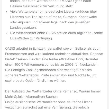
finden, der Euch Wetten ohne REMANSO ganz nach
Deinem Geschmack zur Verfügung stellt.
Viele Wettanbieter ohne deutsche Lizenz verfügen über
Lizenzen aus The island of malta, Curaçao, Kahnawake
oder Anjouan und agieren legal nach den jeweiligen
Landesgesetzen.
Die Wettanbieter ohne OASIS stellen euch täglich tausende
Live-Wetten zur Verfügung.
OASIS arbeitet in Echtzeit, verwaltet sowohl Selbst- als auch
Fremdsperren und wird laufend technisch aktualisiert. Robocat
bietet” “seinen Kunden eine Reihe attraktiver Boni, darunter
einen 100% Willkommensbonus bis zu 200€ für Neukunden.
Die richtigen Zahlungsmethoden sind wichtig für dieses
sicheres Wetterlebnis. Prüfe immer Vor- und Nachteile, um
expire beste Option für dich zu wählen.
Der Aufstieg Der Wettanbieter Ohne Remanso: Warum Immer
Mehr Spieler Alternativen Suchen
Einige ausländische Wettanbieter ohne deutsche Lizenz
verzichten zunächst auf eine Verifizierung, die jedoch