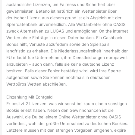
ausländische Lizenzen, um Fairness und Sicherheit über
gewährleisten. Betano ist natürlich ein Wettanbieter über
deutscher Lizenz, aus diesem grund ist ein Abgleich mit der
Sperrdatenbank unvermeidlich. Alle Wettanbieter ohne OASIS
zweck Alternativen zu LUGAS und ermöglichen On the internet
Wetten ohne Einträge in diesen Datenbanken. Ein Cashback-
Bonus hilft, Verluste abzufedern sowie den Spielspaß
langfristig zu erhalten. Die Niederlassungsfreiheit innerhalb der
EU erlaubt fue Unternehmen, ihre Dienstleistungen europaweit
anzubieten – auch dann, falls sie keine deutsche Lizenz
besitzen. Falls dieser Fehler bestätigt wird, wird Ihre Sperre
aufgehoben sowie Sie können nochmals in deutschen
Wettbüros Wetten abschließen.
Einzahlung Mit Echtgeld:
Er besitzt 2 Lizenzen, was wir sonst bei kaum einem sonstigen
Bookie erlebt haben. Neben den Gewinnchancen ist die
Auswahl, die Du bei einem Online Wettanbieter ohne OASIS
vorfindest, wohl der größte Unterschied zu deutschen Bookies.
Letztere müssen mit den strengen Vorgaben umgehen, expire