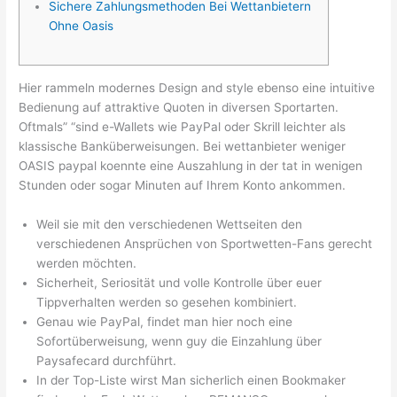
Sichere Zahlungsmethoden Bei Wettanbietern
Ohne Oasis
Hier rammeln modernes Design and style ebenso eine intuitive
Bedienung auf attraktive Quoten in diversen Sportarten.
Oftmals” “sind e-Wallets wie PayPal oder Skrill leichter als
klassische Banküberweisungen. Bei wettanbieter weniger
OASIS paypal koennte eine Auszahlung in der tat in wenigen
Stunden oder sogar Minuten auf Ihrem Konto ankommen.
Weil sie mit den verschiedenen Wettseiten den
verschiedenen Ansprüchen von Sportwetten-Fans gerecht
werden möchten.
Sicherheit, Seriosität und volle Kontrolle über euer
Tippverhalten werden so gesehen kombiniert.
Genau wie PayPal, findet man hier noch eine
Sofortüberweisung, wenn guy die Einzahlung über
Paysafecard durchführt.
In der Top-Liste wirst Man sicherlich einen Bookmaker