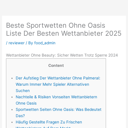
Skip
to
content
Beste Sportwetten Ohne Oasis
Liste Der Besten Wettanbieter 2025
/
reviewer
/ By
food_admin
Wettanbieter Ohne Beauty: Sicher Wetten Trotz Sperre 2024
Content
Der Aufstieg Der Wettanbieter Ohne Palmeral:
Warum Immer Mehr Spieler Alternativen
Suchen
Nachteile & Risiken Vonseiten Wettanbietern
Ohne Oasis
Sportwetten Seiten Ohne Oasis: Was Bedeutet
Das?
Häufig Gestellte Fragen Zu Frischen