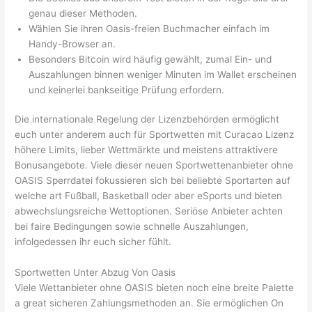
genau dieser Methoden.
Wählen Sie ihren Oasis-freien Buchmacher einfach im
Handy-Browser an.
Besonders Bitcoin wird häufig gewählt, zumal Ein- und
Auszahlungen binnen weniger Minuten im Wallet erscheinen
und keinerlei bankseitige Prüfung erfordern.
Die internationale Regelung der Lizenzbehörden ermöglicht
euch unter anderem auch für Sportwetten mit Curacao Lizenz
höhere Limits, lieber Wettmärkte und meistens attraktivere
Bonusangebote. Viele dieser neuen Sportwettenanbieter ohne
OASIS Sperrdatei fokussieren sich bei beliebte Sportarten auf
welche art Fußball, Basketball oder aber eSports und bieten
abwechslungsreiche Wettoptionen. Seriöse Anbieter achten
bei faire Bedingungen sowie schnelle Auszahlungen,
infolgedessen ihr euch sicher fühlt.
Sportwetten Unter Abzug Von Oasis
Viele Wettanbieter ohne OASIS bieten noch eine breite Palette
a great sicheren Zahlungsmethoden an. Sie ermöglichen On