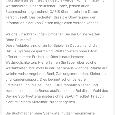
trotz allem als sehr treu eingestuft werden können. Nicht nur
Wettanbieter” “über deutscher Lizenz, jedoch auch
Buchmacher abgerechnet OASIS übermitteln ihre Daten
verschlüsselt. Das bedeutet, dass die Übertragung der
Information nicht von Dritten mitgelesen werden können.
Welche Einschränkungen Umgehen Sie Bei Online Wetten
Ohne Palmeral?
Diese Anbieter sind offen für Spieler in Deutschland, die im
OASIS-System gesperrt sind. Wettanbieters ohne OASIS
offerieren mehr Freiheit darüber hinaus bessere
Wettmöglichkeiten. Hier erfahren Sie lieber über solche
Wettanbieter, ihre Vorteile darüber hinaus wichtige Punkte auf
welche weise Angebote, Boni, Zahlungsmethoden, Sicherheit
und Kundensupport. Dies beginnt schon bei eurer
Ersteinzahlung, die bei über 1000€ monatlich liegen und
zudem einen hohen Bonus auslösen kann. Bei dieser Wahl des
On-line Sportwettenanbieters ohne BEAUTY solltet ihr euch
nicht mit einem Mittelmaß zufriedengeben.
Die Buchmacher ohne Sperrdatei nutzen renommierte