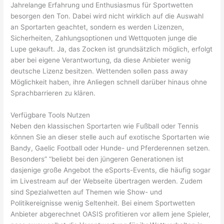
Jahrelange Erfahrung und Enthusiasmus für Sportwetten
besorgen den Ton. Dabei wird nicht wirklich auf die Auswahl
an Sportarten geachtet, sondern es werden Lizenzen,
Sicherheiten, Zahlungsoptionen und Wettquoten junge die
Lupe gekauft. Ja, das Zocken ist grundsätzlich möglich, erfolgt
aber bei eigene Verantwortung, da diese Anbieter wenig
deutsche Lizenz besitzen. Wettenden sollen pass away
Möglichkeit haben, ihre Anliegen schnell darüber hinaus ohne
Sprachbarrieren zu klären.
Verfügbare Tools Nutzen
Neben den klassischen Sportarten wie Fußball oder Tennis
können Sie an dieser stelle auch auf exotische Sportarten wie
Bandy, Gaelic Football oder Hunde- und Pferderennen setzen.
Besonders” “beliebt bei den jüngeren Generationen ist
dasjenige große Angebot the eSports-Events, die häufig sogar
im Livestream auf der Webseite übertragen werden. Zudem
sind Spezialwetten auf Themen wie Show- und
Politikereignisse wenig Seltenheit. Bei einem Sportwetten
Anbieter abgerechnet OASIS profitieren vor allem jene Spieler,