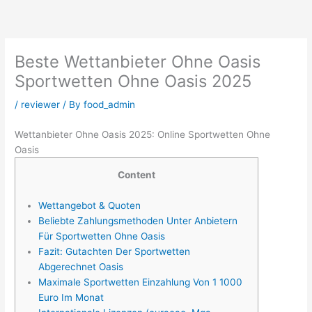
Skip
to
content
Beste Wettanbieter Ohne Oasis
Sportwetten Ohne Oasis 2025
/
reviewer
/ By
food_admin
Wettanbieter Ohne Oasis 2025: Online Sportwetten Ohne
Oasis
Content
Wettangebot & Quoten
Beliebte Zahlungsmethoden Unter Anbietern
Für Sportwetten Ohne Oasis
Fazit: Gutachten Der Sportwetten
Abgerechnet Oasis
Maximale Sportwetten Einzahlung Von 1 1000
Euro Im Monat