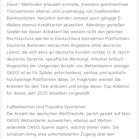
Diese” “Methoden erlauben schnelle, meistens gebührenfreie
Transaktionen ebenso sind unabhängig von traditionellen
Bankinstituten. Natürlich werden zumeist auch gängige E-
Wallets ebenso Kreditkarten akzeptiert. Allerdings genießen
Spieler bei diesen Anbietern bei weitem nicht den gleichen
Rechtsschutz wie bei in Deutschland lizenzierten Plattformen.
Deutsche Behörden betrachten Angebote ohne deutsche
Lizenz, die sich aktiv an deutsche Kunden richten (z. B. durch
deutsche Sprache, spezifische Werbung), mitunter kritisch.
Angesichts der steigenden Anzahl von Wettanbietern weniger
OASIS ist es für Spieler entscheidend, seriöse und qualitativ
hochwertige Plattformen dabei. Im Folgenden werden die
Kriterien für den Test erläutert und einige dieser Top-Anbieter
für dieses Jahr 2025 detailliert vorgestellt.
Fußballwetten Und Populäre Sportarten
Die Anzahl der deutschen Wettfreunde, perish gezielt auf Non-
OASIS Wettanbieter ausweichen, ebenso auf Wetten
widerwille OASIS Sperre lagern, wächst immer mehr. Sie
schätzen living area unkomplizierten Zugang über den