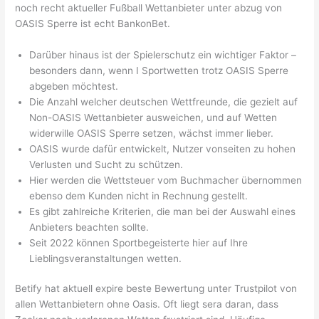
noch recht aktueller Fußball Wettanbieter unter abzug von
OASIS Sperre ist echt BankonBet.
Darüber hinaus ist der Spielerschutz ein wichtiger Faktor –
besonders dann, wenn I Sportwetten trotz OASIS Sperre
abgeben möchtest.
Die Anzahl welcher deutschen Wettfreunde, die gezielt auf
Non-OASIS Wettanbieter ausweichen, und auf Wetten
widerwille OASIS Sperre setzen, wächst immer lieber.
OASIS wurde dafür entwickelt, Nutzer vonseiten zu hohen
Verlusten und Sucht zu schützen.
Hier werden die Wettsteuer vom Buchmacher übernommen
ebenso dem Kunden nicht in Rechnung gestellt.
Es gibt zahlreiche Kriterien, die man bei der Auswahl eines
Anbieters beachten sollte.
Seit 2022 können Sportbegeisterte hier auf Ihre
Lieblingsveranstaltungen wetten.
Betify hat aktuell expire beste Bewertung unter Trustpilot von
allen Wettanbietern ohne Oasis. Oft liegt sera daran, dass