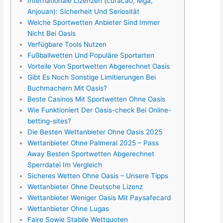
Internationale Lizenzen (curacao, Mga,
Anjouan): Sicherheit Und Seriosität
Welche Sportwetten Anbieter Sind Immer
Nicht Bei Oasis
Verfügbare Tools Nutzen
Fußballwetten Und Populäre Sportarten
Vorteile Von Sportwetten Abgerechnet Oasis
Gibt Es Noch Sonstige Limitierungen Bei
Buchmachern Mit Oasis?
Beste Casinos Mit Sportwetten Ohne Oasis
Wie Funktioniert Der Oasis-check Bei Online-
betting-sites?
Die Besten Wettanbieter Ohne Oasis 2025
Wettanbieter Ohne Palmeral 2025 – Pass
Away Besten Sportwetten Abgerechnet
Sperrdatei Im Vergleich
Sicheres Wetten Ohne Oasis – Unsere Tipps
Wettanbieter Ohne Deutsche Lizenz
Wettanbieter Weniger Oasis Mit Paysafecard
Wettanbieter Ohne Lugas
Faire Sowie Stabile Wettquoten