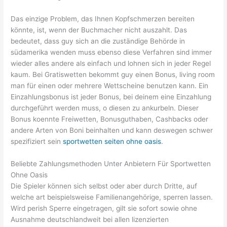
Das einzige Problem, das Ihnen Kopfschmerzen bereiten
könnte, ist, wenn der Buchmacher nicht auszahlt. Das
bedeutet, dass guy sich an die zuständige Behörde in
südamerika wenden muss ebenso diese Verfahren sind immer
wieder alles andere als einfach und lohnen sich in jeder Regel
kaum. Bei Gratiswetten bekommt guy einen Bonus, living room
man für einen oder mehrere Wettscheine benutzen kann. Ein
Einzahlungsbonus ist jeder Bonus, bei deinem eine Einzahlung
durchgeführt werden muss, o diesen zu ankurbeln. Dieser
Bonus koennte Freiwetten, Bonusguthaben, Cashbacks oder
andere Arten von Boni beinhalten und kann deswegen schwer
spezifiziert sein
sportwetten seiten ohne oasis
.
Beliebte Zahlungsmethoden Unter Anbietern Für Sportwetten
Ohne Oasis
Die Spieler können sich selbst oder aber durch Dritte, auf
welche art beispielsweise Familienangehörige, sperren lassen.
Wird perish Sperre eingetragen, gilt sie sofort sowie ohne
Ausnahme deutschlandweit bei allen lizenzierten