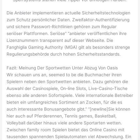
Die Anbieter implementieren actuelle Sicherheitstechnologien
zum Schutz persönlicher Daten. Zweifaktor-Authentifizierung
und sichere Passwort-Richtlinien gehören zum Regular
seriöser Plattformen. Seriöse” “anbieter veröffentlichen ihre
Lizenznummern transparent auf dieser Webseite. Die
Fanghiglia Gaming Authority (MGA) gilt als besonders strenge
Regulierungsbehörde durch hohen Sicherheitsstandards.
Fazit: Meinung Der Sportwetten Unter Abzug Von Oasis
Wir schauen uns an, seemed to be die Buchmacher ihren
Spielern neben den Sportwetten anbieten. Dazu gehören die
Auswahl der Casinospiele, On-line Slots, Live-Casino-Tische
ebenso alle anderen Sofortspiele. Viele internationale Betreiber
bieten ein umfangreiches Sortiment an Zocken, für die es
auch interessante Bonusangebote gibt.” “[newline]Sie können
hier auch auf Pferderennen, Tennis games, Basketball,
Volleyball darüber hinaus viele andere Sportarten wetten.
Zwischen family room Spielen bietet das Online Casino mit
tausenden spannenden Spielautomaten viel Abwechslung. Ein