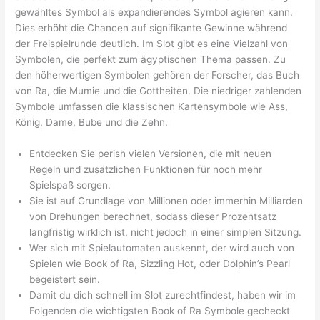
gewähltes Symbol als expandierendes Symbol agieren kann.
Dies erhöht die Chancen auf signifikante Gewinne während
der Freispielrunde deutlich. Im Slot gibt es eine Vielzahl von
Symbolen, die perfekt zum ägyptischen Thema passen. Zu
den höherwertigen Symbolen gehören der Forscher, das Buch
von Ra, die Mumie und die Gottheiten. Die niedriger zahlenden
Symbole umfassen die klassischen Kartensymbole wie Ass,
König, Dame, Bube und die Zehn.
Entdecken Sie perish vielen Versionen, die mit neuen
Regeln und zusätzlichen Funktionen für noch mehr
Spielspaß sorgen.
Sie ist auf Grundlage von Millionen oder immerhin Milliarden
von Drehungen berechnet, sodass dieser Prozentsatz
langfristig wirklich ist, nicht jedoch in einer simplen Sitzung.
Wer sich mit Spielautomaten auskennt, der wird auch von
Spielen wie Book of Ra, Sizzling Hot, oder Dolphin’s Pearl
begeistert sein.
Damit du dich schnell im Slot zurechtfindest, haben wir im
Folgenden die wichtigsten Book of Ra Symbole gecheckt