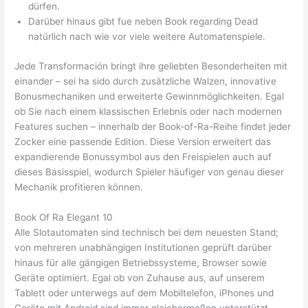
dürfen.
Darüber hinaus gibt fue neben Book regarding Dead
natürlich nach wie vor viele weitere Automatenspiele.
Jede Transformación bringt ihre geliebten Besonderheiten mit
einander – sei ha sido durch zusätzliche Walzen, innovative
Bonusmechaniken und erweiterte Gewinnmöglichkeiten. Egal
ob Sie nach einem klassischen Erlebnis oder nach modernen
Features suchen – innerhalb der Book-of-Ra-Reihe findet jeder
Zocker eine passende Edition. Diese Version erweitert das
expandierende Bonussymbol aus den Freispielen auch auf
dieses Basisspiel, wodurch Spieler häufiger von genau dieser
Mechanik profitieren können.
Book Of Ra Elegant 10
Alle Slotautomaten sind technisch bei dem neuesten Stand;
von mehreren unabhängigen Institutionen geprüft darüber
hinaus für alle gängigen Betriebssysteme, Browser sowie
Geräte optimiert. Egal ob von Zuhause aus, auf unserem
Tablett oder unterwegs auf dem Mobiltelefon, iPhones und
Geräte mit Android sind immer gleichermaßen unterstützt.