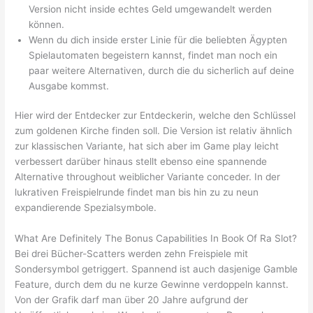
Version nicht inside echtes Geld umgewandelt werden
können.
Wenn du dich inside erster Linie für die beliebten Ägypten
Spielautomaten begeistern kannst, findet man noch ein
paar weitere Alternativen, durch die du sicherlich auf deine
Ausgabe kommst.
Hier wird der Entdecker zur Entdeckerin, welche den Schlüssel
zum goldenen Kirche finden soll. Die Version ist relativ ähnlich
zur klassischen Variante, hat sich aber im Game play leicht
verbessert darüber hinaus stellt ebenso eine spannende
Alternative throughout weiblicher Variante conceder. In der
lukrativen Freispielrunde findet man bis hin zu zu neun
expandierende Spezialsymbole.
What Are Definitely The Bonus Capabilities In Book Of Ra Slot?
Bei drei Bücher-Scatters werden zehn Freispiele mit
Sondersymbol getriggert. Spannend ist auch dasjenige Gamble
Feature, durch dem du ne kurze Gewinne verdoppeln kannst.
Von der Grafik darf man über 20 Jahre aufgrund der