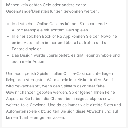
können kein echtes Geld oder andere echte
Gegenstände/Dienstleistungen gewonnen werden.
In deutschen Online Casinos können Sie spannende
Automatenspiele mit echtem Geld spielen.
In einer solchen Book of Ra App können Sie den Novoline
online Automaten immer und überall aufrufen und um
Echtgeld spielen.
Das Design wurde überarbeitet, es gibt lieber Symbole und
auch mehr Action.
Und auch perish Spiele in allen Online-Casinos unterliegen
living area strengsten Wahrscheinlichkeitskontrollen. Somit
wird gewährleistet, wenn den Spielern oavbrutet faire
Gewinnchancen geboten werden. So entgehen Ihnen keine
Apps und Sie haben die Chance bei riesige Jackpots sowie
weitere tolle Gewinne. Und da es immer viele direkte Slots und
Automatenspiele gibt, sollten Sie sich diese Abwechslung auf
keinen Tumble entgehen lassen.