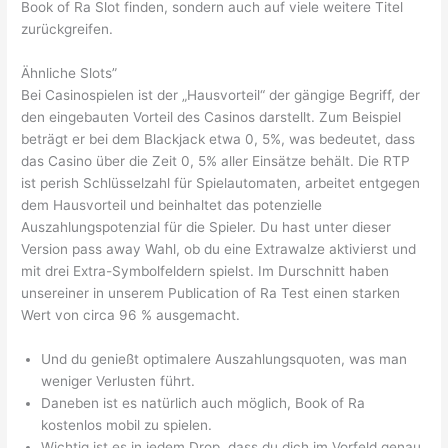
Book of Ra Slot finden, sondern auch auf viele weitere Titel
zurückgreifen.
Ähnliche Slots”
Bei Casinospielen ist der „Hausvorteil“ der gängige Begriff, der
den eingebauten Vorteil des Casinos darstellt. Zum Beispiel
beträgt er bei dem Blackjack etwa 0, 5%, was bedeutet, dass
das Casino über die Zeit 0, 5% aller Einsätze behält. Die RTP
ist perish Schlüsselzahl für Spielautomaten, arbeitet entgegen
dem Hausvorteil und beinhaltet das potenzielle
Auszahlungspotenzial für die Spieler. Du hast unter dieser
Version pass away Wahl, ob du eine Extrawalze aktivierst und
mit drei Extra-Symbolfeldern spielst. Im Durschnitt haben
unsereiner in unserem Publication of Ra Test einen starken
Wert von circa 96 % ausgemacht.
Und du genießt optimalere Auszahlungsquoten, was man
weniger Verlusten führt.
Daneben ist es natürlich auch möglich, Book of Ra
kostenlos mobil zu spielen.
Wichtig ist es in jedem Drop, dass du dich im Vorfeld genau