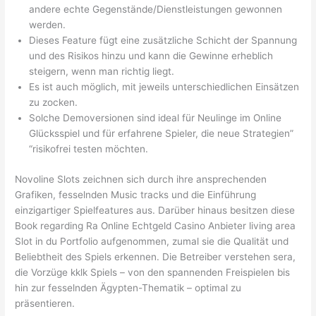
andere echte Gegenstände/Dienstleistungen gewonnen
werden.
Dieses Feature fügt eine zusätzliche Schicht der Spannung
und des Risikos hinzu und kann die Gewinne erheblich
steigern, wenn man richtig liegt.
Es ist auch möglich, mit jeweils unterschiedlichen Einsätzen
zu zocken.
Solche Demoversionen sind ideal für Neulinge im Online
Glücksspiel und für erfahrene Spieler, die neue Strategien”
“risikofrei testen möchten.
Novoline Slots zeichnen sich durch ihre ansprechenden
Grafiken, fesselnden Music tracks und die Einführung
einzigartiger Spielfeatures aus. Darüber hinaus besitzen diese
Book regarding Ra Online Echtgeld Casino Anbieter living area
Slot in du Portfolio aufgenommen, zumal sie die Qualität und
Beliebtheit des Spiels erkennen. Die Betreiber verstehen sera,
die Vorzüge kklk Spiels – von den spannenden Freispielen bis
hin zur fesselnden Ägypten-Thematik – optimal zu
präsentieren.