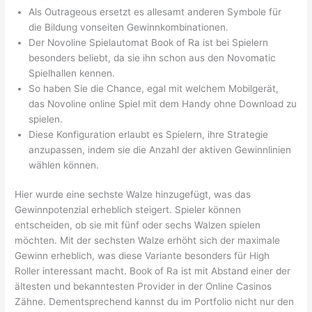
Als Outrageous ersetzt es allesamt anderen Symbole für
die Bildung vonseiten Gewinnkombinationen.
Der Novoline Spielautomat Book of Ra ist bei Spielern
besonders beliebt, da sie ihn schon aus den Novomatic
Spielhallen kennen.
So haben Sie die Chance, egal mit welchem Mobilgerät,
das Novoline online Spiel mit dem Handy ohne Download zu
spielen.
Diese Konfiguration erlaubt es Spielern, ihre Strategie
anzupassen, indem sie die Anzahl der aktiven Gewinnlinien
wählen können.
Hier wurde eine sechste Walze hinzugefügt, was das
Gewinnpotenzial erheblich steigert. Spieler können
entscheiden, ob sie mit fünf oder sechs Walzen spielen
möchten. Mit der sechsten Walze erhöht sich der maximale
Gewinn erheblich, was diese Variante besonders für High
Roller interessant macht. Book of Ra ist mit Abstand einer der
ältesten und bekanntesten Provider in der Online Casinos
Zähne. Dementsprechend kannst du im Portfolio nicht nur den