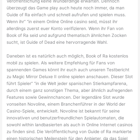
Veröffentlichung keine Wunderdinge erwarten. Dennoch
überzeugt das Game play auch heute noch immer, da man
Guide of Ra einfach und schnell aufrufen und spielen muss.
Wenn ihr” “in einem Online Online casino seid, müsst ihr
allerdings zuerst euer Konto verifizieren. Wenn ihr Fan von
Book of Ra seid und aufgrund thematisch ähnlichen Zocken
sucht, ist Guide of Dead eine hervorragende Wahl.
Daneben ist es natürlich auch möglich, Book of Ra kostenlos
mobil zu spielen. Als weitere Empfehlung für Fans von
spannenden Games könnt ihr euch auch unseren Testbericht
zu Magic Mirror Deluxe II online spielen anschauen. Dieser Slot
führt Spieler” “in die Welt jeder spanischen Stierkampfarena,
durch einem ganz sonstigen Thema, aber ähnlich aufregenden
Features sowie Gewinnchancen. Der legendäre Slot wurde
vonseiten Novoline, einem Branchenführer in der World der
Casino-Spiele, entwickelt. Novoline ist bekannt für seine
innovativen und benutzerfreundlichen Spielautomaten, die
sowohl within landbasierten als auch in Online Internet casinos
zu finden sind. Die Veröffentlichung von Guide of Ra markierte
einen historischen Meilenstein für den Anbieter, da das Spiel