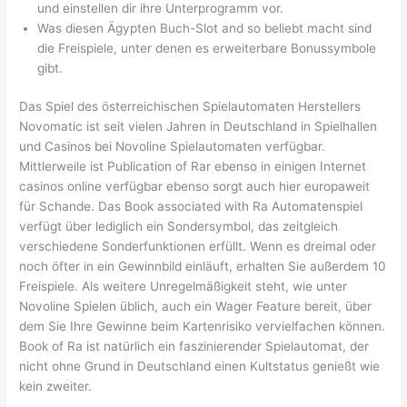
und einstellen dir ihre Unterprogramm vor.
Was diesen Ägypten Buch-Slot and so beliebt macht sind
die Freispiele, unter denen es erweiterbare Bonussymbole
gibt.
Das Spiel des österreichischen Spielautomaten Herstellers
Novomatic ist seit vielen Jahren in Deutschland in Spielhallen
und Casinos bei Novoline Spielautomaten verfügbar.
Mittlerweile ist Publication of Rar ebenso in einigen Internet
casinos online verfügbar ebenso sorgt auch hier europaweit
für Schande. Das Book associated with Ra Automatenspiel
verfügt über lediglich ein Sondersymbol, das zeitgleich
verschiedene Sonderfunktionen erfüllt. Wenn es dreimal oder
noch öfter in ein Gewinnbild einläuft, erhalten Sie außerdem 10
Freispiele. Als weitere Unregelmäßigkeit steht, wie unter
Novoline Spielen üblich, auch ein Wager Feature bereit, über
dem Sie Ihre Gewinne beim Kartenrisiko vervielfachen können.
Book of Ra ist natürlich ein faszinierender Spielautomat, der
nicht ohne Grund in Deutschland einen Kultstatus genießt wie
kein zweiter.