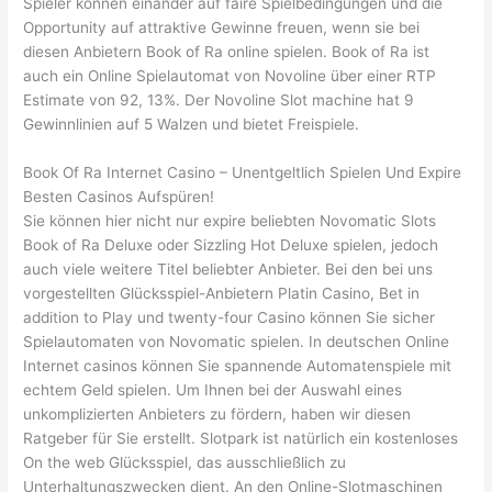
Spieler können einander auf faire Spielbedingungen und die
Opportunity auf attraktive Gewinne freuen, wenn sie bei
diesen Anbietern Book of Ra online spielen. Book of Ra ist
auch ein Online Spielautomat von Novoline über einer RTP
Estimate von 92, 13%. Der Novoline Slot machine hat 9
Gewinnlinien auf 5 Walzen und bietet Freispiele.
Book Of Ra Internet Casino – Unentgeltlich Spielen Und Expire
Besten Casinos Aufspüren!
Sie können hier nicht nur expire beliebten Novomatic Slots
Book of Ra Deluxe oder Sizzling Hot Deluxe spielen, jedoch
auch viele weitere Titel beliebter Anbieter. Bei den bei uns
vorgestellten Glücksspiel-Anbietern Platin Casino, Bet in
addition to Play und twenty-four Casino können Sie sicher
Spielautomaten von Novomatic spielen. In deutschen Online
Internet casinos können Sie spannende Automatenspiele mit
echtem Geld spielen. Um Ihnen bei der Auswahl eines
unkomplizierten Anbieters zu fördern, haben wir diesen
Ratgeber für Sie erstellt. Slotpark ist natürlich ein kostenloses
On the web Glücksspiel, das ausschließlich zu
Unterhaltungszwecken dient. An den Online-Slotmaschinen