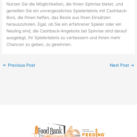
Nutzen Sie die Möglichkeiten, die Ihnen Spinrise bietet, und
genießen Sie ein unvergessliches Spielerlebnis mit Cashback-
Boni, die Ihnen helfen, das Beste aus Ihren Einsätzen
herauszuholen. Egal, ob Sie ein erfahrener Spieler oder ein
Neuling sind, die Cashback-Angebote bei Spinrise sind darauf
ausgelegt, Ihr Spielerlebnis zu verbessern und Ihnen mehr
Chancen zu geben, zu gewinnen.
←
Previous Post
Next Post
→