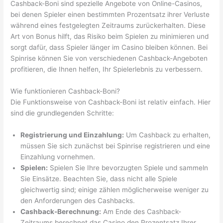
Cashback-Boni sind spezielle Angebote von Online-Casinos,
bei denen Spieler einen bestimmten Prozentsatz ihrer Verluste
während eines festgelegten Zeitraums zurückerhalten. Diese
Art von Bonus hilft, das Risiko beim Spielen zu minimieren und
sorgt dafür, dass Spieler länger im Casino bleiben können. Bei
Spinrise können Sie von verschiedenen Cashback-Angeboten
profitieren, die Ihnen helfen, Ihr Spielerlebnis zu verbessern.
Wie funktionieren Cashback-Boni?
Die Funktionsweise von Cashback-Boni ist relativ einfach. Hier
sind die grundlegenden Schritte:
Registrierung und Einzahlung:
Um Cashback zu erhalten,
müssen Sie sich zunächst bei Spinrise registrieren und eine
Einzahlung vornehmen.
Spielen:
Spielen Sie Ihre bevorzugten Spiele und sammeln
Sie Einsätze. Beachten Sie, dass nicht alle Spiele
gleichwertig sind; einige zählen möglicherweise weniger zu
den Anforderungen des Cashbacks.
Cashback-Berechnung:
Am Ende des Cashback-
Zeitraums berechnet das Casino den Prozentsatz Ihrer