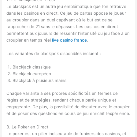
Le blackjack est un autre jeu emblématique que l’on retrouve
dans les casinos en direct. Ce jeu de cartes oppose le joueur
au croupier dans un duel captivant où le but est de se
rapprocher de 21 sans le dépasser. Les casinos en direct
permettent aux joueurs de ressentir l’intensité du jeu face à un
croupier en temps réel
live casino france
.
Les variantes de blackjack disponibles incluent :
Blackjack classique
Blackjack européen
Blackjack à plusieurs mains
Chaque variante a ses propres spécificités en termes de
règles et de stratégies, rendant chaque partie unique et
engageante. De plus, la possibilité de discuter avec le croupier
et de poser des questions en cours de jeu enrichit l’expérience.
3. Le Poker en Direct
Le poker est un pilier indiscutable de l’univers des casinos, et