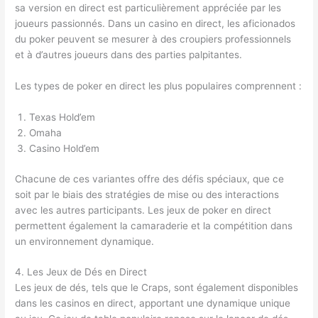
sa version en direct est particulièrement appréciée par les
joueurs passionnés. Dans un casino en direct, les aficionados
du poker peuvent se mesurer à des croupiers professionnels
et à d’autres joueurs dans des parties palpitantes.
Les types de poker en direct les plus populaires comprennent :
Texas Hold’em
Omaha
Casino Hold’em
Chacune de ces variantes offre des défis spéciaux, que ce
soit par le biais des stratégies de mise ou des interactions
avec les autres participants. Les jeux de poker en direct
permettent également la camaraderie et la compétition dans
un environnement dynamique.
4. Les Jeux de Dés en Direct
Les jeux de dés, tels que le Craps, sont également disponibles
dans les casinos en direct, apportant une dynamique unique