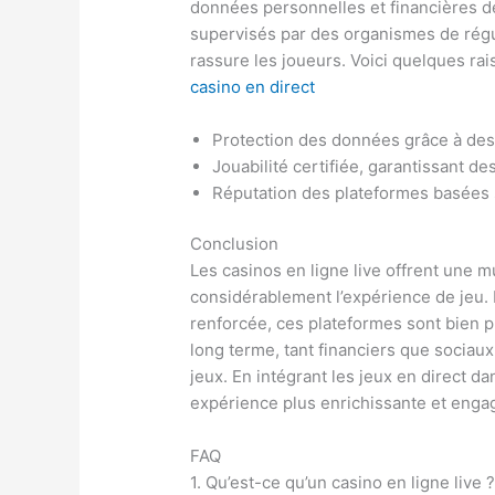
données personnelles et financières de
supervisés par des organismes de régul
rassure les joueurs. Voici quelques rai
casino en direct
Protection des données grâce à des
Jouabilité certifiée, garantissant de
Réputation des plateformes basées s
Conclusion
Les casinos en ligne live offrent une m
considérablement l’expérience de jeu. 
renforcée, ces plateformes sont bien p
long terme, tant financiers que sociaux
jeux. En intégrant les jeux en direct d
expérience plus enrichissante et enga
FAQ
1. Qu’est-ce qu’un casino en ligne live 