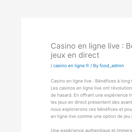
Skip
to
content
Casino en ligne live :
jeux en direct
/
casino en ligne fr
/ By
food_admin
Casino en ligne live : Bénéfices à long
Les casinos en ligne live ont révolutio
de hasard. En offrant une expérience i
les jeux en direct présentent des avan
nous explorerons ces bénéfices et pou
en ligne live comme une option de jeu p
Une expérience authentique et immers