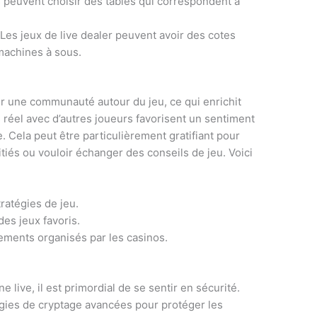
s peuvent choisir des tables qui correspondent à
Les jeux de live dealer peuvent avoir des cotes
machines à sous.
r une communauté autour du jeu, ce qui enrichit
 réel avec d’autres joueurs favorisent un sentiment
 Cela peut être particulièrement gratifiant pour
tiés ou vouloir échanger des conseils de jeu. Voici
ratégies de jeu.
es jeux favoris.
nements organisés par les casinos.
e live, il est primordial de se sentir en sécurité.
ogies de cryptage avancées pour protéger les