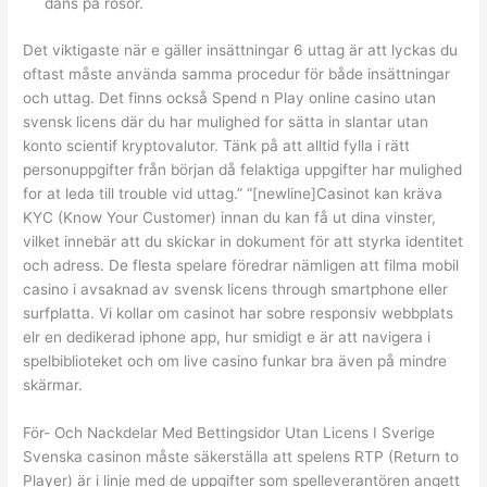
dans på rosor.
Det viktigaste när e gäller insättningar 6 uttag är att lyckas du
oftast måste använda samma procedur för både insättningar
och uttag. Det finns också Spend n Play online casino utan
svensk licens där du har mulighed for sätta in slantar utan
konto scientif kryptovalutor. Tänk på att alltid fylla i rätt
personuppgifter från början då felaktiga uppgifter har mulighed
for at leda till trouble vid uttag.” “[newline]Casinot kan kräva
KYC (Know Your Customer) innan du kan få ut dina vinster,
vilket innebär att du skickar in dokument för att styrka identitet
och adress. De flesta spelare föredrar nämligen att filma mobil
casino i avsaknad av svensk licens through smartphone eller
surfplatta. Vi kollar om casinot har sobre responsiv webbplats
elr en dedikerad iphone app, hur smidigt e är att navigera i
spelbiblioteket och om live casino funkar bra även på mindre
skärmar.
För- Och Nackdelar Med Bettingsidor Utan Licens I Sverige
Svenska casinon måste säkerställa att spelens RTP (Return to
Player) är i linje med de uppgifter som spelleverantören angett