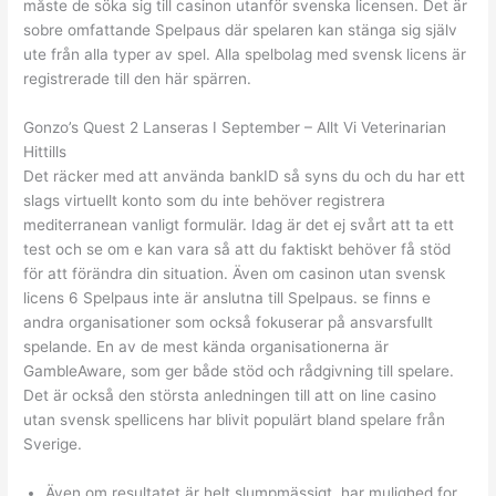
måste de söka sig till casinon utanför svenska licensen. Det är
sobre omfattande Spelpaus där spelaren kan stänga sig själv
ute från alla typer av spel. Alla spelbolag med svensk licens är
registrerade till den här spärren.
Gonzo’s Quest 2 Lanseras I September – Allt Vi Veterinarian
Hittills
Det räcker med att använda bankID så syns du och du har ett
slags virtuellt konto som du inte behöver registrera
mediterranean vanligt formulär. Idag är det ej svårt att ta ett
test och se om e kan vara så att du faktiskt behöver få stöd
för att förändra din situation. Även om casinon utan svensk
licens 6 Spelpaus inte är anslutna till Spelpaus. se finns e
andra organisationer som också fokuserar på ansvarsfullt
spelande. En av de mest kända organisationerna är
GambleAware, som ger både stöd och rådgivning till spelare.
Det är också den största anledningen till att on line casino
utan svensk spellicens har blivit populärt bland spelare från
Sverige.
Även om resultatet är helt slumpmässigt, har mulighed for