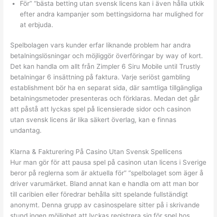
För” “bästa betting utan svensk licens kan i även hålla utkik
efter andra kampanjer som bettingsidorna har mulighed for
at erbjuda.
Spelbolagen vars kunder erfar liknande problem har andra
betalningslösningar och möjliggör överföringar by way of kort.
Det kan handla om allt från Zimpler 6 Siru Mobile until Trustly
betalningar 6 insättning på faktura. Varje seriöst gambling
establishment bör ha en separat sida, där samtliga tillgängliga
betalningsmetoder presenteras och förklaras. Medan det går
att påstå att lyckas spel på licensierade sidor och casinon
utan svensk licens är lika säkert överlag, kan e finnas
undantag.
Klarna & Fakturering På Casino Utan Svensk Spellicens
Hur man gör för att pausa spel på casinon utan licens i Sverige
beror på reglerna som är aktuella för” “spelbolaget som äger å
driver varumärket. Bland annat kan e handla om att man bor
till caribien eller föredrar behålla sitt spelande fullständigt
anonymt. Denna grupp av casinospelare sitter på i skrivande
stund ingen möjlighet att lyckas registrera sig för spel hos