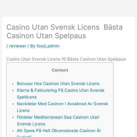
Skip
to
content
Casino Utan Svensk Licens ️ Bästa
Casinon Utan Spelpaus
/
reviewer
/ By
food_admin
Casino Utan Svensk Licens 10 Bästa Casinon Utan Spelpaus
Content
Bonusar Hos Casinon Utan Svensk Licens
Klarna & Fakturering På Casino Utan Svensk
Spellicens
Nackdelar Med Casinon I Avsaknad Av Svensk
Licens
Fördelar Mediterranean Sea Casinon Utan
Svensk Licens
Att Spela På Helt Olicensierade Casinon Är