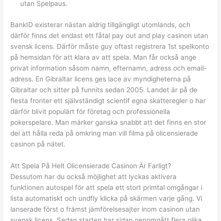
utan Spelpaus.
BankID existerar nästan aldrig tillgängligt utomlands, och
därför finns det endast ett fåtal pay out and play casinon utan
svensk licens. Därför måste guy oftast registrera 1st spelkonto
på hemsidan för att klara av att spela. Man får också ange
privat information såsom namn, efternamn, adress och email-
adress. En Gibraltar licens ges lace av myndigheterna på
Gibraltar och sitter på funnits sedan 2005. Landet är på de
flesta fronter ett självständigt scientif egna skatteregler o har
därför blivit populärt för företag och professionella
pokerspelare. Man märker ganska snabbt att det finns en stor
del att hålla reda på omkring man vill filma på olicensierade
casinon på nätet.
Att Spela På Helt Olicensierade Casinon Är Farligt?
Dessutom har du också möjlighet att lyckas aktivera
funktionen autospel för att spela ett stort primtal omgångar i
lista automatiskt och undfly klicka på skärmen varje gång. Vi
lanserade först o främst jämförelsesajter inom casinon utan
svensk licens. Sedan starten har sidan genomgått flera olika