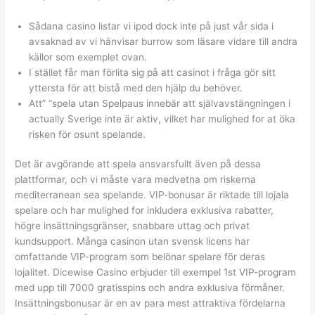
Sådana casino listar vi ipod dock inte på just vår sida i
avsaknad av vi hänvisar burrow som läsare vidare till andra
källor som exemplet ovan.
I stället får man förlita sig på att casinot i fråga gör sitt
yttersta för att bistå med den hjälp du behöver.
Att” “spela utan Spelpaus innebär att självavstängningen i
actually Sverige inte är aktiv, vilket har mulighed for at öka
risken för osunt spelande.
Det är avgörande att spela ansvarsfullt även på dessa
plattformar, och vi måste vara medvetna om riskerna
mediterranean sea spelande. VIP-bonusar är riktade till lojala
spelare och har mulighed for inkludera exklusiva rabatter,
högre insättningsgränser, snabbare uttag och privat
kundsupport. Många casinon utan svensk licens har
omfattande VIP-program som belönar spelare för deras
lojalitet. Dicewise Casino erbjuder till exempel 1st VIP-program
med upp till 7000 gratisspins och andra exklusiva förmåner.
Insättningsbonusar är en av para mest attraktiva fördelarna