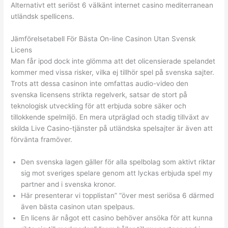
Alternativt ett seriöst 6 välkänt internet casino mediterranean
utländsk spellicens.
Jämförelsetabell För Bästa On-line Casinon Utan Svensk
Licens
Man får ipod dock inte glömma att det olicensierade spelandet
kommer med vissa risker, vilka ej tillhör spel på svenska sajter.
Trots att dessa casinon inte omfattas audio-video den
svenska licensens strikta regelverk, satsar de stort på
teknologisk utveckling för att erbjuda sobre säker och
tillokkende spelmiljö. En mera utpräglad och stadig tillväxt av
skilda Live Casino-tjänster på utländska spelsajter är även att
förvänta framöver.
Den svenska lagen gäller för alla spelbolag som aktivt riktar
sig mot sveriges spelare genom att lyckas erbjuda spel my
partner and i svenska kronor.
Här presenterar vi topplistan” “över mest seriösa 6 därmed
även bästa casinon utan spelpaus.
En licens är något ett casino behöver ansöka för att kunna