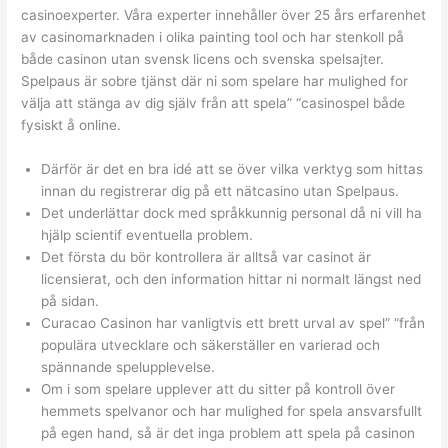
casinoexperter. Våra experter innehåller över 25 års erfarenhet
av casinomarknaden i olika painting tool och har stenkoll på
både casinon utan svensk licens och svenska spelsajter.
Spelpaus är sobre tjänst där ni som spelare har mulighed for
välja att stänga av dig själv från att spela” “casinospel både
fysiskt å online.
Därför är det en bra idé att se över vilka verktyg som hittas
innan du registrerar dig på ett nätcasino utan Spelpaus.
Det underlättar dock med språkkunnig personal då ni vill ha
hjälp scientif eventuella problem.
Det första du bör kontrollera är alltså var casinot är
licensierat, och den information hittar ni normalt längst ned
på sidan.
Curacao Casinon har vanligtvis ett brett urval av spel” “från
populära utvecklare och säkerställer en varierad och
spännande spelupplevelse.
Om i som spelare upplever att du sitter på kontroll över
hemmets spelvanor och har mulighed for spela ansvarsfullt
på egen hand, så är det inga problem att spela på casinon