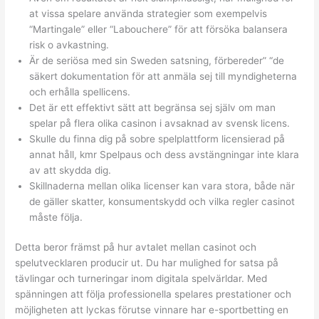
at vissa spelare använda strategier som exempelvis
“Martingale” eller “Labouchere” för att försöka balansera
risk o avkastning.
Är de seriösa med sin Sweden satsning, förbereder” “de
säkert dokumentation för att anmäla sej till myndigheterna
och erhålla spellicens.
Det är ett effektivt sätt att begränsa sej själv om man
spelar på flera olika casinon i avsaknad av svensk licens.
Skulle du finna dig på sobre spelplattform licensierad på
annat håll, kmr Spelpaus och dess avstängningar inte klara
av att skydda dig.
Skillnaderna mellan olika licenser kan vara stora, både när
de gäller skatter, konsumentskydd och vilka regler casinot
måste följa.
Detta beror främst på hur avtalet mellan casinot och
spelutvecklaren producir ut. Du har mulighed for satsa på
tävlingar och turneringar inom digitala spelvärldar. Med
spänningen att följa professionella spelares prestationer och
möjligheten att lyckas förutse vinnare har e-sportbetting en