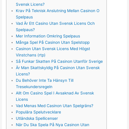
Svensk Licens?
Krav På Teknisk Anslutning Mellan Casinon O
Spelpaus
Vad Är Ett Casino Utan Svensk Licens Och
Spelpaus?
Mer Information Omkring Spelpaus
Många Spel På Casinon Utan Spelstopp
Casinon Utan Svensk Licens Med Högst
Vinstchans (rtp)
Så Funkar Skatten På Casinon Utanför Sverige
Är Man Skattskyldig På Casinon Utan Svensk
Licens?
Du Behöver Inte Ta Hänsyn Till
Tresekundersregeln
Allt Om Casino Spel I Avsaknad Av Svensk
Licens
Vad Menas Med Casinon Utan Spelgräns?
Populära Spelutvecklare
Utländska Spellicenser
När Du Ska Spela På Nya Casinon Utan