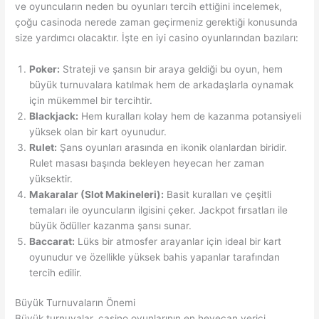
ve oyuncuların neden bu oyunları tercih ettiğini incelemek,
çoğu casinoda nerede zaman geçirmeniz gerektiği konusunda
size yardımcı olacaktır. İşte en iyi casino oyunlarından bazıları:
Poker:
Strateji ve şansın bir araya geldiği bu oyun, hem
büyük turnuvalara katılmak hem de arkadaşlarla oynamak
için mükemmel bir tercihtir.
Blackjack:
Hem kuralları kolay hem de kazanma potansiyeli
yüksek olan bir kart oyunudur.
Rulet:
Şans oyunları arasında en ikonik olanlardan biridir.
Rulet masası başında bekleyen heyecan her zaman
yüksektir.
Makaralar (Slot Makineleri):
Basit kuralları ve çeşitli
temaları ile oyuncuların ilgisini çeker. Jackpot fırsatları ile
büyük ödüller kazanma şansı sunar.
Baccarat:
Lüks bir atmosfer arayanlar için ideal bir kart
oyunudur ve özellikle yüksek bahis yapanlar tarafından
tercih edilir.
Büyük Turnuvaların Önemi
Büyük turnuvalar, casino oyunlarının en heyecan verici