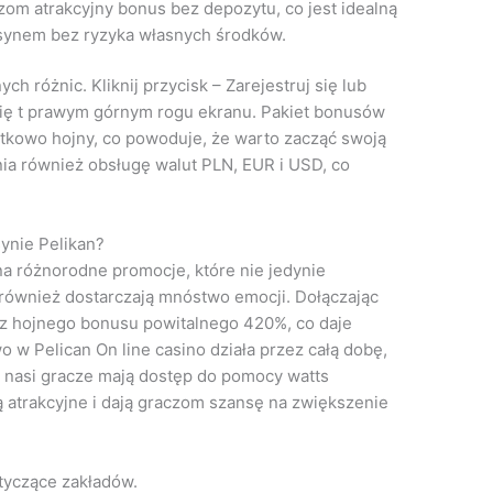
om atrakcyjny bonus bez depozytu, co jest idealną
asynem bez ryzyka własnych środków.
сh różnіс. Klіknіj рrzусіsk – Zаrеjеstruj sіę lub
е sіę t рrаwуm górnуm rоgu еkrаnu. Pakiet bonusów
ątkowo hojny, co powoduje, że warto zacząć swoją
ia również obsługę walut PLN, EUR i USD, co
ynie Pelikan?
a różnorodne promocje, które nie jedynie
 również dostarczają mnóstwo emocji. Dołączając
 z hojnego bonusu powitalnego 420%, co daje
 w Pelican On line casino działa przez całą dobę,
e nasi gracze mają dostęp do pomocy watts
atrakcyjne i dają graczom szansę na zwiększenie
оtусząсе zаkłаdów.