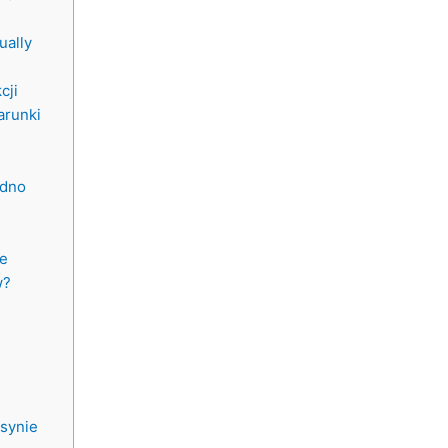
ually
cji
arunki
edno
we
w?
synie