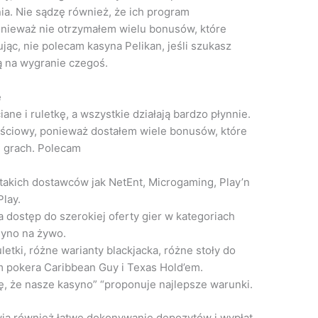
ia. Nie sądzę również, że ich program
ponieważ nie otrzymałem wielu bonusów, które
ąc, nie polecam kasyna Pelikan, jeśli szukasz
 na wygranie czegoś.
e
iane i ruletkę, a wszystkie działają bardzo płynnie.
ościowy, ponieważ dostałem wiele bonusów, które
 grach. Polecam
 takich dostawców jak NetEnt, Microgaming, Play’n
lay.
a dostęp do szerokiej oferty gier w kategoriach
asyno na żywo.
etki, różne warianty blackjacka, różne stoły do
rm pokera Caribbean Guy i Texas Hold’em.
ię, że nasze kasyno” “proponuje najlepsze warunki.
wia również łatwe dokonywanie depozytów i wypłat.