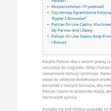
Pelikan?
Bezpieczeństwo I Prywatność
Czy Istnieją Ograniczenia Dotycz
Wypłat Z Bonusów?
Pelican On Line Casino: Kluczow
My Partner And I Zalety
Pelican On Line Casino Kody Pro
I Bonusy
Kasyno Pelican dba o swoich graczy i 
ekscytacji do rozgrywki. Witaj t Pelica
niesamowite bonusy i promocje. Nasze
okazji do zdobycia dodatkowych środkó
korzystać z naszych bonusów, aby mak
Pelican Casino to doskonała okazja, a
darmowych spinów.
Ponadto nie und nimmer podobało mi si