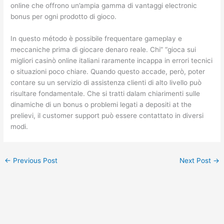
online che offrono un’ampia gamma di vantaggi electronic
bonus per ogni prodotto di gioco.
In questo método è possibile frequentare gameplay e
meccaniche prima di giocare denaro reale. Chi” “gioca sui
migliori casinò online italiani raramente incappa in errori tecnici
o situazioni poco chiare. Quando questo accade, però, poter
contare su un servizio di assistenza clienti di alto livello può
risultare fondamentale. Che si tratti dalam chiarimenti sulle
dinamiche di un bonus o problemi legati a depositi at the
prelievi, il customer support può essere contattato in diversi
modi.
←
Previous Post
Next Post
→