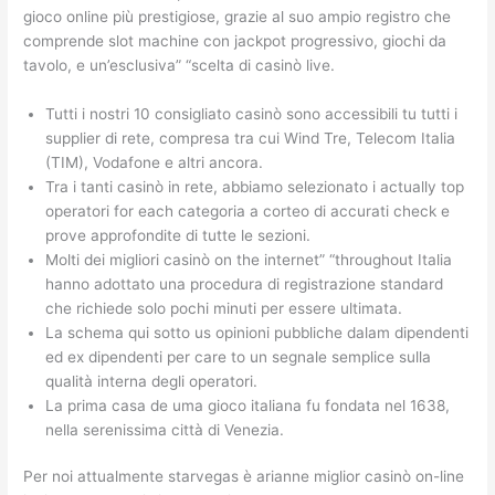
gioco online più prestigiose, grazie al suo ampio registro che
comprende slot machine con jackpot progressivo, giochi da
tavolo, e un’esclusiva” “scelta di casinò live.
Tutti i nostri 10 consigliato casinò sono accessibili tu tutti i
supplier di rete, compresa tra cui Wind Tre, Telecom Italia
(TIM), Vodafone e altri ancora.
Tra i tanti casinò in rete, abbiamo selezionato i actually top
operatori for each categoria a corteo di accurati check e
prove approfondite di tutte le sezioni.
Molti dei migliori casinò on the internet” “throughout Italia
hanno adottato una procedura di registrazione standard
che richiede solo pochi minuti per essere ultimata.
La schema qui sotto us opinioni pubbliche dalam dipendenti
ed ex dipendenti per care to un segnale semplice sulla
qualità interna degli operatori.
La prima casa de uma gioco italiana fu fondata nel 1638,
nella serenissima città di Venezia.
Per noi attualmente starvegas è arianne miglior casinò on-line