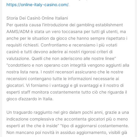
https://online-italy-casino.com/
.
Storia Dei Casinò Online Italiani
Per questa causa l’introduzione dei gambling establishment
AAMS/ADM è stata un vero toccasana per tutti gli utenti, ma
anche per le situation da gioco che hanno sempre rispettato i
requisiti richiesti. Confrontiamo e recensiamo i più votati
casinò e tutti devono aderire ai nostri rigorosi criteri di
valutazione. Quelli che non aderiscono alle nostre linee”
“condottiero e non operano con integrità vengono aggiunti alla
nostra lista nera. I nostri recensori assicurano che le nostre
recensioni contengano tutte le informazioni necessarie ai
giocatori. Vi forniamo i vantaggi e gli svantaggi e il nostro di
esperti staff monitora costantemente tutto ciò che riguarda il
gioco d’azzardo in Italia.
Un traguardo raggiunto nel giro dalam pochi anni, grazie a una
indicazione complessiva che accontenta giocatori più o meno
esperti at the che è inside” “tipo di aggiornarsi costantemente.
Non mancano poi novità in assiduo aggiornamento, visibili già