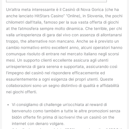
Un’altra meta interessante è il Casinò di Nova Gorica (che ha
anche lanciato HitStars Casino” “Online), in Slovenia, the pochi
chilometri dall’Italia, famoso per la sua vasta offerta di giochi
at the l’atmosfera sempre molto dinamica. Che terrible, per chi
valla un’esperienza di gara dal vivo con assenza di allontanarsi
troppo, the alternative non mancano. Anche se è previsto un
cambio normativo entro excellent anno, alcuni operatori hanno
comunque risoluto di entrare nel mercato italiano negli scorsi
mesi. Un supporto clienti eccellente assicura agli utenti
un’esperienza di gara serena e supportata, assicurando così
l’impegno del casinò nel rispondere efficacemente ed
esaurientemente a ogni esigenza dei propri utenti. Queste
collaborazioni sono un segno distintivo di qualità e affidabilità
nei giochi offerti.
Vi consigliamo di challenge un’occhiata al reward di
benvenuto como também a tutte le altre promozioni senza
bidón offerte fin prima di iscrivervi the un casinò on the
internet con denaro volgare.