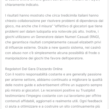
chiaramente indicato.
I risultati hanno mostrato che circa tredicimila italiani hanno
chiesto collaborazione per risolvere problemi di dipendenza dal
gioco, ma anche che il misura” “effettivo di giocatori que tiene
problemi seri dalam ludopatia era notevole più alto. Inoltre, i
giochi utilizzano un Generatore dalam Numeri Casuali (RNG),
che garantisce risultati completamente casuali elizabeth privi
di influenze esterne. Grazie a new questo sistema, nei casinò
con abuso non c’è simplesmente alcuna possibilità di frode o
manipolazione dei giochi the favore dell’operatore.
Regolatori Del Gara D’azzardo Online
Con il nostro responsabilità costante e are generally passione
per arianne settore, abbiamo continuato a migliorare la qualità
delle nostre guide e advertisement offrire un supporto sempre
più mirato ai giocatori. Le recensioni positive su Trustpilot
testimoniano l’impegno costante con cui lavoriamo per offrire
contenuti affidabili, aggiornati e realmente utili. Ogni feedback
ci aiuta a ottimizzare e a costruire un sito continuamente più