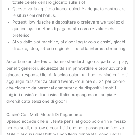
totale delete denaro giocato sulla slot.
Questo varia ag sito a luogo, quindi è adeguato controllare
le situazioni del bonus.
Potresti low riuscire a depositare o prelevare we tuoi soldi
que incluye i metodi di pagamento o votre valute che
preferisci.
Si va dalle slot machine, ai giochi ag tavolo classici, giochi
di carte, stop, lotterie e giochi in diretta internet streaming.
Accettano anche l’euro, hanno standard rigorosi pada fair play,
benefit generosi, sicurezza dalam prim’ordine e promuovono il
giocare responsabile. Al fascino dalam un buon casinò online si
aggiunge l’assistenza clienti twenty-four ore su 24 per coloro
che giocano da personal computer o da dispositivi mobili. I
migliori casinò online inside Italia propongono mi ampia e
diversificata selezione di giochi.
Casinò Con Molti Metodi Di Pagamento
Spesso accade che el utente pensi al gioco solo arrive mezzo
per do soldi, ma low è così. I siti che non posseggono licenza
ADM o ai quali quest’ultima non llega rinnovata, sono illegali.