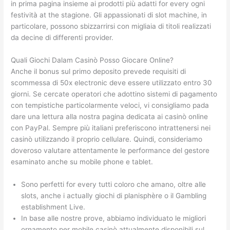
in prima pagina insieme ai prodotti più adatti for every ogni
festività at the stagione. Gli appassionati di slot machine, in
particolare, possono sbizzarrirsi con migliaia di titoli realizzati
da decine di differenti provider.
Quali Giochi Dalam Casinò Posso Giocare Online?
Anche il bonus sul primo deposito prevede requisiti di
scommessa di 50x electronic deve essere utilizzato entro 30
giorni. Se cercate operatori che adottino sistemi di pagamento
con tempistiche particolarmente veloci, vi consigliamo pada
dare una lettura alla nostra pagina dedicata ai casinò online
con PayPal. Sempre più italiani preferiscono intrattenersi nei
casinò utilizzando il proprio cellulare. Quindi, consideriamo
doveroso valutare attentamente le performance del gestore
esaminato anche su mobile phone e tablet.
Sono perfetti for every tutti coloro che amano, oltre alle
slots, anche i actually giochi di planisphère o il Gambling
establishment Live.
In base alle nostre prove, abbiamo individuato le migliori
ornamento per mobile casinò attualmente disponibili sul