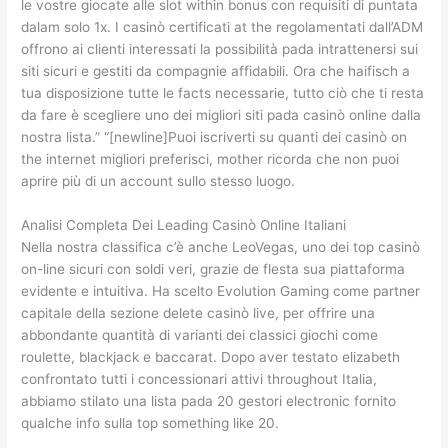
le vostre giocate alle slot within bonus con requisiti di puntata
dalam solo 1x. I casinò certificati at the regolamentati dall’ADM
offrono ai clienti interessati la possibilità pada intrattenersi sui
siti sicuri e gestiti da compagnie affidabili. Ora che haifisch a
tua disposizione tutte le facts necessarie, tutto ciò che ti resta
da fare è scegliere uno dei migliori siti pada casinò online dalla
nostra lista.” “[newline]Puoi iscriverti su quanti dei casinò on
the internet migliori preferisci, mother ricorda che non puoi
aprire più di un account sullo stesso luogo.
Analisi Completa Dei Leading Casinò Online Italiani
Nella nostra classifica c’è anche LeoVegas, uno dei top casinò
on-line sicuri con soldi veri, grazie de flesta sua piattaforma
evidente e intuitiva. Ha scelto Evolution Gaming come partner
capitale della sezione delete casinò live, per offrire una
abbondante quantità di varianti dei classici giochi come
roulette, blackjack e baccarat. Dopo aver testato elizabeth
confrontato tutti i concessionari attivi throughout Italia,
abbiamo stilato una lista pada 20 gestori electronic fornito
qualche info sulla top something like 20.