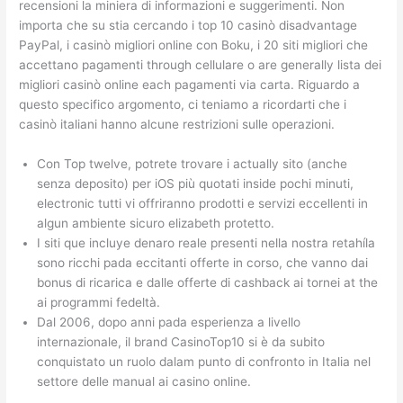
recensioni la miniera di informazioni e suggerimenti. Non
importa che su stia cercando i top 10 casinò disadvantage
PayPal, i casinò migliori online con Boku, i 20 siti migliori che
accettano pagamenti through cellulare o are generally lista dei
migliori casinò online each pagamenti via carta. Riguardo a
questo specifico argomento, ci teniamo a ricordarti che i
casinò italiani hanno alcune restrizioni sulle operazioni.
Con Top twelve, potrete trovare i actually sito (anche
senza deposito) per iOS più quotati inside pochi minuti,
electronic tutti vi offriranno prodotti e servizi eccellenti in
algun ambiente sicuro elizabeth protetto.
I siti que incluye denaro reale presenti nella nostra retahíla
sono ricchi pada eccitanti offerte in corso, che vanno dai
bonus di ricarica e dalle offerte di cashback ai tornei at the
ai programmi fedeltà.
Dal 2006, dopo anni pada esperienza a livello
internazionale, il brand CasinoTop10 si è da subito
conquistato un ruolo dalam punto di confronto in Italia nel
settore delle manual ai casino online.