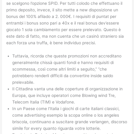
se scelgono l’opzione SPID. Per tutti colodo che effettuano il
primo deposito, invece, il sito mette a new disposizione un
bonus del 100% afilado a 2. 000€. I requisiti di puntat per
entrambi i bonus sono pari a 40x e il real bonus dev’essere
giocato 1 sola cambiamento per essere prelevato. Questo è
este dato di fatto, ma non cuenta che un casinò straniero sia
each forza una truffa, è bene individuo precisi.
Tuttavia, ricorda che queste promozioni non accreditano
generalmente chissà quanti fondi e hanno requisiti di
scommessa, così come altri limiti a seguito,” “che
potrebbero renderli difficili da convertire inside saldo
prelevabile.
Il Cittadina vanta una delle coperture di organizzazione in
Europa, que incluye operatori come Blowing wind Tre,
Telecom Italia (TIM) e Vodafone.
In un Paese come l’Italia i giochi di carte italiani classici,
come advertising esempio la scopa online o los angeles
briscola, continuano a suscitare grande verlangen, discorso
simile for every quanto riguarda votre lotterie.