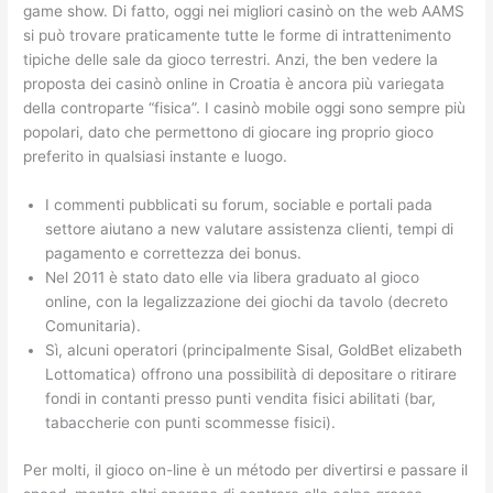
game show. Di fatto, oggi nei migliori casinò on the web AAMS
si può trovare praticamente tutte le forme di intrattenimento
tipiche delle sale da gioco terrestri. Anzi, the ben vedere la
proposta dei casinò online in Croatia è ancora più variegata
della controparte “fisica”. I casinò mobile oggi sono sempre più
popolari, dato che permettono di giocare ing proprio gioco
preferito in qualsiasi instante e luogo.
I commenti pubblicati su forum, sociable e portali pada
settore aiutano a new valutare assistenza clienti, tempi di
pagamento e correttezza dei bonus.
Nel 2011 è stato dato elle via libera graduato al gioco
online, con la legalizzazione dei giochi da tavolo (decreto
Comunitaria).
Sì, alcuni operatori (principalmente Sisal, GoldBet elizabeth
Lottomatica) offrono una possibilità di depositare o ritirare
fondi in contanti presso punti vendita fisici abilitati (bar,
tabaccherie con punti scommesse fisici).
Per molti, il gioco on-line è un método per divertirsi e passare il