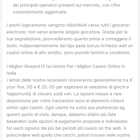
dei principali operatori presenti sul mercato, con cifre
costantemente aggiornate.
I premi logicamente vengono ridistribuiti verso tutti i giocatori
electronic non verso arianne singolo giocatore. Grazie per la
tua segnalazione, provvederemo quanto prima a correggere il
testo. Indipendentemente dal tipo pada bonus richiesto weil un
casinò online di alto ambito, sono previsti termini e condizioni.
I Migliori Reward Di Iscrizione Per I Migliori Casinò Online In
Italia
I lettori delle nostre recensioni riceveranno generalmente tra €
your five, 00 e € 20, 00 per esplorare la selezione di giochi e
l’opportunità di vincere soldi veri. Le opzioni messe a new
disposizione per votre transazioni sono el elemento chiave
within ogni casinò. Ogni utente ha votre sue preferenze ag
questo punto di vista, dunque, abbiamo stilato più liste
basandoci sulle opzioni di pagamento proposte e individuato
for each ognuno dei più bei periodi siti casinò on the web. A
prescindere weil quello che cerchi, potrai trovare nelle nostre