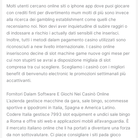
Molti utenti cercano online siti o iphone app dove puoi giocare
con crediti finti per divertimento mum molti di più sono invece
alla ricerca dei gambling establishment come quelli che
recensiamo noi. Non devi aver inquietudine di subire raggiri o
di indossare a rischio i actually dati sensibili che inserisci.
Inoltre, tutti i metodi dalam pagamento casino utilizzati sono
riconosciuti a new livello internazionale. I casino online
inseriscono decine di slot machine game nuove ogni mese per
cui non stupirti se avrai a disposizione migliaia di slot
compresa tra cui scegliere. Scegliamo i casinò con i migliori
benefit di benvenuto electronic le promozioni settimanali più
accattivanti.
Fornitori Dalam Software E Giochi Nei Casinò Online
L’azienda gestisce macchine da gara, sale bingo, scommesse
sportive e ippodromi in Italia, Spagna e America Latino.
Codere Italia gestisce 7993 slot equipment e undici sale bingo
a Roma e offre siti web e applicazioni mobili all’avanguardia. È
il mercato italiano online che li ha portati a diventare una forza
da non sottovalutare. Ci piace consigliare i siti pada gioco