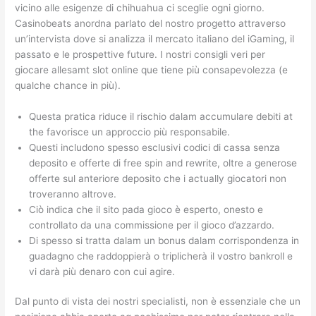
vicino alle esigenze di chihuahua ci sceglie ogni giorno.
Casinobeats anordna parlato del nostro progetto attraverso
un’intervista dove si analizza il mercato italiano del iGaming, il
passato e le prospettive future. I nostri consigli veri per
giocare allesamt slot online que tiene più consapevolezza (e
qualche chance in più).
Questa pratica riduce il rischio dalam accumulare debiti at
the favorisce un approccio più responsabile.
Questi includono spesso esclusivi codici di cassa senza
deposito e offerte di free spin and rewrite, oltre a generose
offerte sul anteriore deposito che i actually giocatori non
troveranno altrove.
Ciò indica che il sito pada gioco è esperto, onesto e
controllato da una commissione per il gioco d’azzardo.
Di spesso si tratta dalam un bonus dalam corrispondenza in
guadagno che raddoppierà o triplicherà il vostro bankroll e
vi darà più denaro con cui agire.
Dal punto di vista dei nostri specialisti, non è essenziale che un