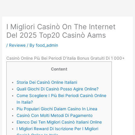
Skip
to
content
I Migliori Casinò On The Internet
Del 2025 Top20 Casinò Aams
/
Reviewe
/ By
food_admin
Casinò Online Più Bei Periodi D’italia Bonus Gratuiti Di 1 000+
Content
Storia Dei Casinò Online Italiani
Quali Giochi Di Casinò Posso Agire Online?
Come Scegliere I Più Bei Periodi Casinò Online
In Italia?
Piu Populari Giochi Dalam Casino In Linea
Casinò Con Molti Metodi Di Pagamento
Elenco Dei Ten Migliori Casinò Italiani Online
I Migliori Reward Di Iscrizione Per I Migliori