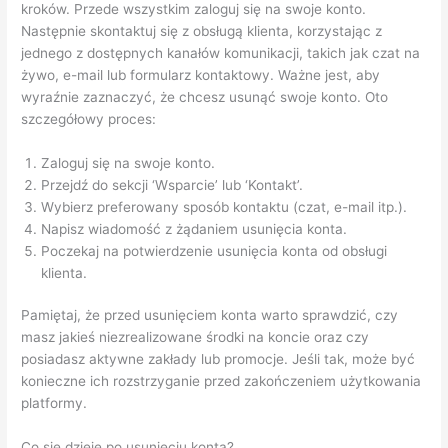
kroków. Przede wszystkim zaloguj się na swoje konto.
Następnie skontaktuj się z obsługą klienta, korzystając z
jednego z dostępnych kanałów komunikacji, takich jak czat na
żywo, e-mail lub formularz kontaktowy. Ważne jest, aby
wyraźnie zaznaczyć, że chcesz usunąć swoje konto. Oto
szczegółowy proces:
Zaloguj się na swoje konto.
Przejdź do sekcji ‘Wsparcie’ lub ‘Kontakt’.
Wybierz preferowany sposób kontaktu (czat, e-mail itp.).
Napisz wiadomość z żądaniem usunięcia konta.
Poczekaj na potwierdzenie usunięcia konta od obsługi
klienta.
Pamiętaj, że przed usunięciem konta warto sprawdzić, czy
masz jakieś niezrealizowane środki na koncie oraz czy
posiadasz aktywne zakłady lub promocje. Jeśli tak, może być
konieczne ich rozstrzyganie przed zakończeniem użytkowania
platformy.
Co się dzieje po usunięciu konta?