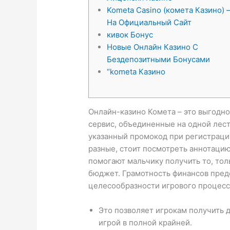
Kometa Casino (комета Казино) 
На Официальный Сайт
кивок Бонус
Новые Онлайн Казино С
Бездепозитными Бонусами
“kometa Казино
Онлайн-казино Комета – это выгодн
сервис, объединенные на одной лест
указанный промокод при регистраци
разные, стоит посмотреть аннотаци
помогают мальчику получить то, тол
бюджет. Грамотность финансов пред
целесообразности игрового процесс
Это позволяет игрокам получить 
игрой в полной крайней.