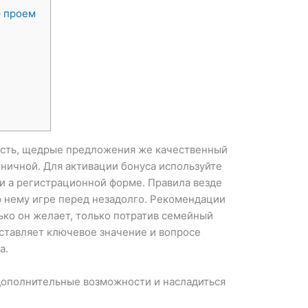
– проем
ость, щедрые предложения же качественный
ничной. Для активации бонуса используйте
и а регистрационной форме. Правила везде
ю нему игре перед незадолго. Рекомендации
ько он желает, только потратив семейный
ставляет ключевое значение и вопросе
а.
дополнительные возможности и насладиться