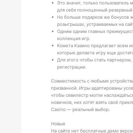
Это значит, только пользовател
для себя полноценный резервный б
Но больше подарков же бонусов ж
розыгрышах, устраиваемых на сайт
Одним одним главных преимущест
коллекция игр.
Комета Казино предлагает всем 
которые делаете игру еще достат
Для этого чтобы стать партнером
регистрации.
Совместимость с любыми устройства
призванной. Игры адаптированы усо
чтобы севилестр могли наслаждаться
новичков, них хотят взять своё прик
Casino — реальный выбор.
Новые
На сайте нет бесплатные демо версии