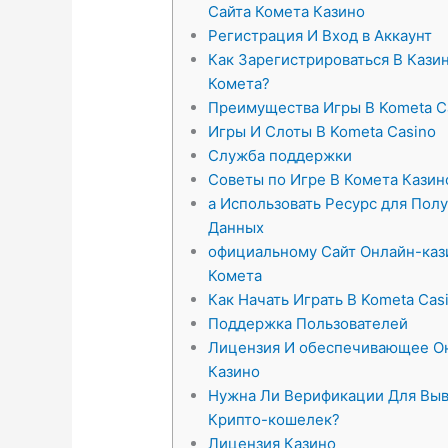
Сайта Комета Казино
Регистрация И Вход в Аккаунт
Как Зарегистрироваться В Кази
Комета?
Преимущества Игры В Kometa C
Игры И Слоты В Kometa Casino
Служба поддержки
Советы по Игре В Комета Казин
а Использовать Ресурс для Пол
Данных
официальному Сайт Онлайн-каз
Комета
Как Начать Играть В Kometa Cas
Поддержка Пользователей
Лицензия И обеспечивающее О
Казино
Нужна Ли Верификации Для Выв
Крипто-кошелек?
Лицензия Казино