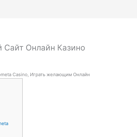
 Сайт Онлайн Казино
ometa Casino, Играть желающим Онлайн
meta