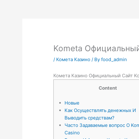
Skip
to
content
Kometa Официальный
/
Комета Казино
/ By
food_admin
Комета Казино Официальный Сайт K
Content
Новые
Как Осуществлять денежных И
Выводить средствам?
Часто Задаваемые вопрос О Ko
Casino