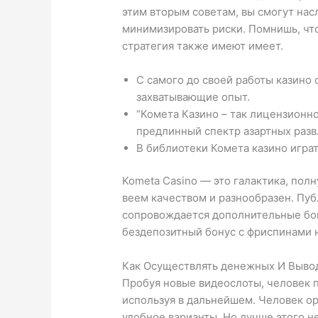
этим вторым советам, вы смогут нас
минимизировать риски. Помнишь, что
стратегия также имеют имеет.
С самого до своей работы казино
захватывающие опыт.
“Комета Казино – так лицензионн
предлинный спектр азартных разв
В библиотеки Комета казино игра
Kometa Casino — это галактика, пол
веем качеством и разнообразен. Пу
сопровождается дополнительные бон
бездепозитный бонус с фриспинами н
Как Осуществлять денежных И Выво
Пробуя новые видеослоты, человек п
используя в дальнейшем. Человек ор
удобное варианты. Но лучше этого не