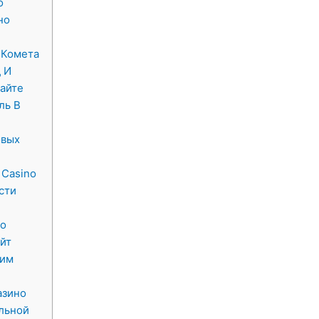
о
но
 Комета
д И
айте
ль В
овых
 Casino
сти
no
йт
ним
азино
льной