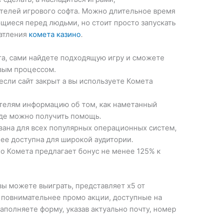
телей игрового софта. Можно длительное время
щиеся перед людьми, но стоит просто запускать
чатления
комета казино
.
та, сами найдете подходящую игру и сможете
вым процессом.
если сайт закрыт а вы используете Комета
телям информацию об том, как наметанный
где можно получить помощь.
вана для всех популярных операционных систем,
т ее доступна для широкой аудитории.
но Комета предлагает бонус не менее 125% к
вы можете выиграть, представляет х5 от
 повнимательнее промо акции, доступные на
аполняете форму, указав актуально почту, номер