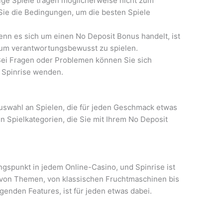
ige Spiele tragen möglicherweise nicht zum
Sie die Bedingungen, um die besten Spiele
nn es sich um einen No Deposit Bonus handelt, ist
, um verantwortungsbewusst zu spielen.
ei Fragen oder Problemen können Sie sich
 Spinrise wenden.
uswahl an Spielen, die für jeden Geschmack etwas
en Spielkategorien, die Sie mit Ihrem No Deposit
ngspunkt in jedem Online-Casino, und Spinrise ist
l von Themen, von klassischen Fruchtmaschinen bis
genden Features, ist für jeden etwas dabei.