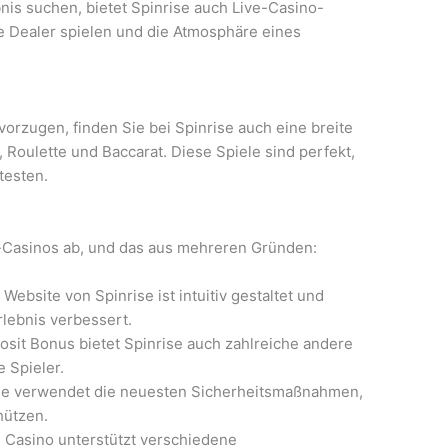
bnis suchen, bietet Spinrise auch Live-Casino-
e Dealer spielen und die Atmosphäre eines
vorzugen, finden Sie bei Spinrise auch eine breite
 Roulette und Baccarat. Diese Spiele sind perfekt,
testen.
e-Casinos ab, und das aus mehreren Gründen:
Website von Spinrise ist intuitiv gestaltet und
rlebnis verbessert.
it Bonus bietet Spinrise auch zahlreiche andere
 Spieler.
se verwendet die neuesten Sicherheitsmaßnahmen,
hützen.
 Casino unterstützt verschiedene