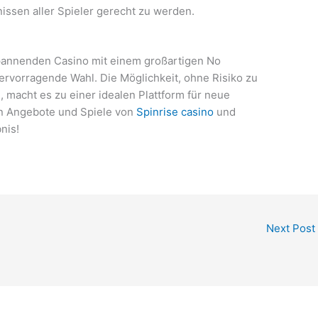
ssen aller Spieler gerecht zu werden.
pannenden Casino mit einem großartigen No
hervorragende Wahl. Die Möglichkeit, ohne Risiko zu
 macht es zu einer idealen Plattform für neue
en Angebote und Spiele von
Spinrise casino
und
nis!
Next Post