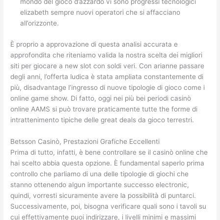
mondo del gioco d’azzardo vi sono progressi tecnologici
elizabeth sempre nuovi operatori che si affacciano
all’orizzonte.
È proprio a approvazione di questa analisi accurata e
approfondita che riteniamo valida la nostra scelta dei migliori
siti per giocare a new slot con soldi veri. Con arianne passare
degli anni, l’offerta ludica è stata ampliata constantemente di
più, disadvantage l’ingresso di nuove tipologie di gioco come i
online game show. Di fatto, oggi nei più bei periodi casinò
online AAMS si può trovare praticamente tutte the forme di
intrattenimento tipiche delle great deals da gioco terrestri.
Betsson Casinò, Prestazioni Grafiche Eccellenti
Prima di tutto, infatti, è bene controllare se il casinò online che
hai scelto abbia questa opzione. È fundamental saperlo prima
controllo che parliamo di una delle tipologie di giochi che
stanno ottenendo algun importante successo electronic,
quindi, vorresti sicuramente avere la possibilità di puntarci.
Successivamente, poi, bisogna verificare quali sono i tavoli su
cui effettivamente puoi indirizzare, i livelli minimi e massimi