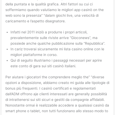
della puntata e la qualità grafica. Altri fattori su cui ci
soffermiamo quando valutiamo le migliori app casinò on the
web sono la presenza” “dalam giochi live, una velocità di
caricamento e l’aspetto disegnatore.
Infatti nel 2011 iniziò a produrre i propri articoli,
prevalentemente sulle riviste arrive “Gioconews”, ma
possiede anche qualche pubblicazione sulla “Repubblica”.
In cariz troverai sicuramente mi lista casino online con le
migliori piattaforme in corso.
Qui di seguito illustriamo i passaggi necessari per aprire
este conto di gara sui siti casinò italiani.
Per aiutare i giocatori the comprendere meglio the” “diverse
opzioni a disposizione, abbiamo creato mi guida alle tipologie di
bonus più frequenti. I casinò certificati e regolamentati
dall’ADM offrono aje clienti interessati are generally possibilità
di intrattenersi sui siti sicuri e gestiti da compagnie affidabili.
Nonostante ormai è realizzabile accedere a qualsiasi casinò da
smart phone o tablet, non tutti funzionano allo stesso modo to