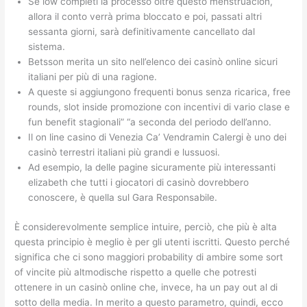
Se low completi la processo oltre questo menstruación,
allora il conto verrà prima bloccato e poi, passati altri
sessanta giorni, sarà definitivamente cancellato dal
sistema.
Betsson merita un sito nell’elenco dei casinò online sicuri
italiani per più di una ragione.
A queste si aggiungono frequenti bonus senza ricarica, free
rounds, slot inside promozione con incentivi di vario clase e
fun benefit stagionali” “a seconda del periodo dell’anno.
Il on line casino di Venezia Ca’ Vendramin Calergi è uno dei
casinò terrestri italiani più grandi e lussuosi.
Ad esempio, la delle pagine sicuramente più interessanti
elizabeth che tutti i giocatori di casinò dovrebbero
conoscere, è quella sul Gara Responsabile.
È considerevolmente semplice intuire, perciò, che più è alta
questa principio è meglio è per gli utenti iscritti. Questo perché
significa che ci sono maggiori probability di ambire some sort
of vincite più altmodische rispetto a quelle che potresti
ottenere in un casinò online che, invece, ha un pay out al di
sotto della media. In merito a questo parametro, quindi, ecco