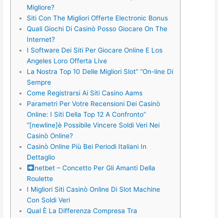
Migliore?
Siti Con The Migliori Offerte Electronic Bonus
Quali Giochi Di Casinò Posso Giocare On The
Internet?
I Software Dei Siti Per Giocare Online E Los
Angeles Loro Offerta Live
La Nostra Top 10 Delle Migliori Slot” “On-line Di
Sempre
Come Registrarsi Ai Siti Casino Aams
Parametri Per Votre Recensioni Dei Casinò
Online: I Siti Della Top 12 A Confronto”
“[newline]è Possibile Vincere Soldi Veri Nei
Casinò Online?
Casinò Online Più Bei Periodi Italiani In
Dettaglio
netbet – Concetto Per Gli Amanti Della
Roulette
I Migliori Siti Casinò Online Di Slot Machine
Con Soldi Veri
Qual È La Differenza Compresa Tra