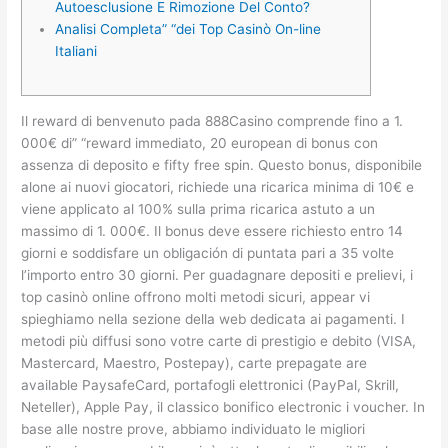
Autoesclusione E Rimozione Del Conto?
Analisi Completa” “dei Top Casinò On-line
Italiani
Il reward di benvenuto pada 888Casino comprende fino a 1.
000€ di” “reward immediato, 20 european di bonus con
assenza di deposito e fifty free spin. Questo bonus, disponibile
alone ai nuovi giocatori, richiede una ricarica minima di 10€ e
viene applicato al 100% sulla prima ricarica astuto a un
massimo di 1. 000€. Il bonus deve essere richiesto entro 14
giorni e soddisfare un obligación di puntata pari a 35 volte
l’importo entro 30 giorni. Per guadagnare depositi e prelievi, i
top casinò online offrono molti metodi sicuri, appear vi
spieghiamo nella sezione della web dedicata ai pagamenti. I
metodi più diffusi sono votre carte di prestigio e debito (VISA,
Mastercard, Maestro, Postepay), carte prepagate are
available PaysafeCard, portafogli elettronici (PayPal, Skrill,
Neteller), Apple Pay, il classico bonifico electronic i voucher. In
base alle nostre prove, abbiamo individuato le migliori