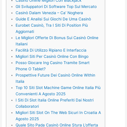
Casinò Online Migliori Con Blackjack
Gli Sviluppatori Di Software Top Sul Mercato
Casinò Dalam Venezia – Ca’ Noghera
Guide E Analisi Sui Giochi De Uma Casinò
Eurobet Casinò, Tra I Siti Di Position Più
Aggiornati
Le Migliori Offerte Di Bonus Sui Casinò Online
Italiani
Facilità Di Utilizzo Ripiano E Interfaccia
Migliori Siti Per Casinò Online Con Bingo
Posso Giocare Ing Casino Tramite Smart
Phone O Tablet?
Prospettive Future Dei Casinò Online Within
Italia
Top 10 Siti Slot Machine Game Online Italia Più
Convenienti A Agosto 2025
I Siti Di Slot Italia Online Preferiti Dai Nostri
Collaboratori
Migliori Siti Slot On The Web Sicuri In Croatia A
Agosto 2025
Quale Sito Pada Casinò Online Styra L’offerta