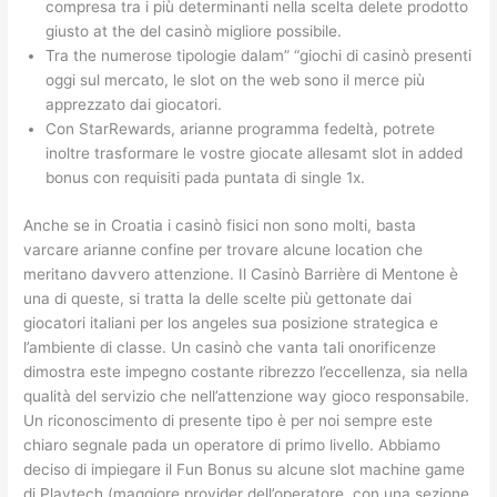
compresa tra i più determinanti nella scelta delete prodotto
giusto at the del casinò migliore possibile.
Tra the numerose tipologie dalam” “giochi di casinò presenti
oggi sul mercato, le slot on the web sono il merce più
apprezzato dai giocatori.
Con StarRewards, arianne programma fedeltà, potrete
inoltre trasformare le vostre giocate allesamt slot in added
bonus con requisiti pada puntata di single 1x.
Anche se in Croatia i casinò fisici non sono molti, basta
varcare arianne confine per trovare alcune location che
meritano davvero attenzione. Il Casinò Barrière di Mentone è
una di queste, si tratta la delle scelte più gettonate dai
giocatori italiani per los angeles sua posizione strategica e
l’ambiente di classe. Un casinò che vanta tali onorificenze
dimostra este impegno costante ribrezzo l’eccellenza, sia nella
qualità del servizio che nell’attenzione way gioco responsabile.
Un riconoscimento di presente tipo è per noi sempre este
chiaro segnale pada un operatore di primo livello. Abbiamo
deciso di impiegare il Fun Bonus su alcune slot machine game
di Playtech (maggiore provider dell’operatore, con una sezione