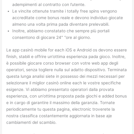
adempimenti al contratto con l’utente.
Le vincite ottenute tramite i totally free spins vengono
accreditate come bonus reale e devono individuo giocate
almeno una volta prima pada diventare prelevabili.
Inoltre, abbiamo constatato che sempre più portali
consentono di giocare 24″ “ore al giorno.
Le app casinò mobile for each iOS e Android os devono essere
finish, stabili e offrire un’ottima esperienza pada gioco. Inoltre,
è possibile giocare corso browser con votre web app degli
operatori, senza togliere nulla sul adatto dispositivo. Terminata
questa lunga analisi siete in possesso dei mezzi necessari per
selezionare il miglior casinò online each le vostre specifiche
esigenze. Vi abbiamo presentato operatori dalla provata
esperienza, con un’ottima proposta pada giochi e added bonus
e in cargo di garantire il massimo della garanzia. Tornate
periodicamente tu questa pagina, electronic troverete la
nostra classifica costantemente aggiornata in base aje
cambiamenti del scambio.