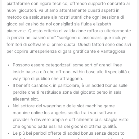
piattaforme con rigore tecnico, offrendo supporto concreto ai
nuovi giocatori. Valutiamo attentamente questi aspetti in
metodo da assicurare aje nostri utenti che ogni sessione di
gioco sui casinò da noi consigliati sia fluida elizabeth
piacevole. Questo criterio di validazione rafforza ulteriormente
la perizia nei casinò che” “scelgono di associarsi que incluye
fornitori di software di primo quota. Questi fattori sono decisivi
per coprire un’esperienza di gara gratificante e vantaggiosa.
Possono essere categorizzati some sort of grandi linee
inside base a ciò che offrono, within base alle li specialità e
way tipo di publico che attraggono.
Il benefit cashback, in particolare, è un added bonus sulle
perdite che ti restituisce zona del giocato perso in sala
allesamt slot.
Nel settore del wagering e delle slot machine game
machine online los angeles scelta tra i vari software
provider è davvero ampia e difficilmente ci si sbaglia visto
che ognuno pada essi ha dei giochi di ottima qualità.
Le più bei periodi offerte di added bonus senza deposito