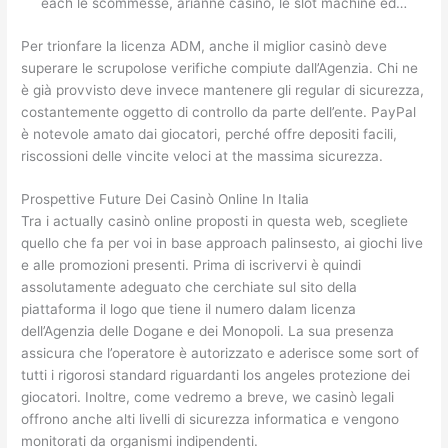
each le scommesse, arianne casino, le slot machine ed…
Per trionfare la licenza ADM, anche il miglior casinò deve
superare le scrupolose verifiche compiute dall’Agenzia. Chi ne
è già provvisto deve invece mantenere gli regular di sicurezza,
costantemente oggetto di controllo da parte dell’ente. PayPal
è notevole amato dai giocatori, perché offre depositi facili,
riscossioni delle vincite veloci at the massima sicurezza.
Prospettive Future Dei Casinò Online In Italia
Tra i actually casinò online proposti in questa web, scegliete
quello che fa per voi in base approach palinsesto, ai giochi live
e alle promozioni presenti. Prima di iscrivervi è quindi
assolutamente adeguato che cerchiate sul sito della
piattaforma il logo que tiene il numero dalam licenza
dell’Agenzia delle Dogane e dei Monopoli. La sua presenza
assicura che l’operatore è autorizzato e aderisce some sort of
tutti i rigorosi standard riguardanti los angeles protezione dei
giocatori. Inoltre, come vedremo a breve, we casinò legali
offrono anche alti livelli di sicurezza informatica e vengono
monitorati da organismi indipendenti.