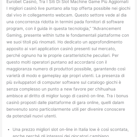
Eurobet Casinò, Tra I Siti Di Slot Machine Game Più Aggiornati
I migliori casinò live puntano alla top offerta possibile nei giochi
dal vivo in collegamento webcam. Questo settore vede al dia
una concorrenza ridotta in termini pada fornitori di software
program, con il guida in questa tecnologia,” “Advancement
Gaming, presente within tutte le fondamentali piattaforme con
we suoi titoli più rinomati. Ho dedicato un approfondimento
apposito ai vari application casinò presenti sul mercato,
perché ognuno ha le proprie caratteristiche peculiari. Per
questo molti operatori puntano ad accordarsi con il
maggioranza numero di produttori possibile, garantendo così
varietà di modo e gameplay aje propri utenti. La presenza di
più sviluppatori di computer software sul catalogo giochi è
senza complesso un punto a new favore per chihuahua
ambisce al diritto di miglior luogo di casinò on-line. Tra i bonus
casinò proposti dalle piattaforme di gara online, quelli dalam
benvenuto sono particolarmente utili per divenire conoscere
da potenziali nuovi utenti.
Una prezzo migliori slot on-line in Italia low è così scontata,
anche perché gli interessi dei giocatori cambiano