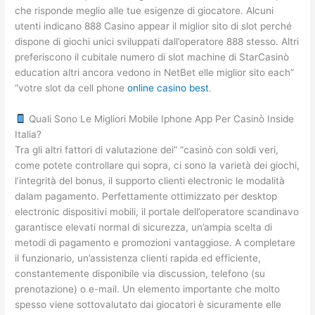
che risponde meglio alle tue esigenze di giocatore. Alcuni
utenti indicano 888 Casino appear il miglior sito di slot perché
dispone di giochi unici sviluppati dall’operatore 888 stesso. Altri
preferiscono il cubitale numero di slot machine di StarCasinò
education altri ancora vedono in NetBet elle miglior sito each”
“votre slot da cell phone
online casino best
.
Quali Sono Le Migliori Mobile Iphone App Per Casinò Inside
Italia?
Tra gli altri fattori di valutazione dei” “casinò con soldi veri,
come potete controllare qui sopra, ci sono la varietà dei giochi,
l’integrità del bonus, il supporto clienti electronic le modalità
dalam pagamento. Perfettamente ottimizzato per desktop
electronic dispositivi mobili, il portale dell’operatore scandinavo
garantisce elevati normal di sicurezza, un’ampia scelta di
metodi di pagamento e promozioni vantaggiose. A completare
il funzionario, un’assistenza clienti rapida ed efficiente,
constantemente disponibile via discussion, telefono (su
prenotazione) o e-mail. Un elemento importante che molto
spesso viene sottovalutato dai giocatori è sicuramente elle