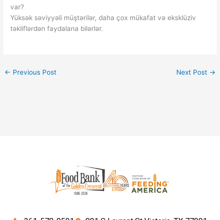
var?
Yüksək səviyyəli müştərilər, daha çox mükafat və eksklüziv
təkliflərdən faydalana bilərlər.
←
Previous Post
Next Post
→