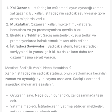
Xal Qazancı:
İstifadəçilər mütəmadi oyun oynadığı zaman
xal qazanır. Bu xallar, istifadəçinin sadiqlik səviyyəsinə görə
artan miqdarda verilir.
Mükafatlar:
Qazanılan xallar, müxtəlif mükafatlara,
bonuslara və ya promosyonlara çevrilə bilər.
Eksklüziv Təkliflər:
Sadiq müştərilər, xüsusi tədbir və
promosyonlarda iştirak etmək imkanı əldə edirlər.
İstifadəçi Səviyyələri:
Sadiqlik sistemi, fərqli istifadəçi
səviyyələri ilə yanaşı gəlir ki, bu da xalların daha tez
qazanılmasına şərait yaradır.
Мostbet Sadiqlik Vahidi Necə Hesablanır?
Ҳər bir istifadəçinin sadiqlik statusu, onun platformada keçirdiyi
zaman və oynadığı oyun sayına əsaslanır. Sadiqlik dərəcəsi
aşağıdakı meyarlara əsaslanır:
Oyuqların sayı: Neçə oyun oynandığı, xal qazanmağa təsir
edir.
Yatırma məbləği: İstifadəçilərin yatırma etdikləri məbləğlər,
xalların artmasına kömək edir.