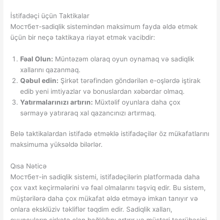
İstifadəçi üçün Taktikalar
Мостбет-sadiqlik sistemindən maksimum fayda əldə etmək
üçün bir neçə taktikaya riayət etmək vacibdir:
Fəal Olun:
Müntəzəm olaraq oyun oynamaq və sadiqlik
xallarını qazanmaq.
Qəbul edin:
Şirkət tərəfindən göndərilən e-oşlərdə iştirak
edib yeni imtiyazlar və bonuslardan xəbərdar olmaq.
Yatırmalarınızı artırın:
Müxtəlif oyunlara daha çox
sərmayə yatıraraq xal qazancınızı artırmaq.
Belə taktikalardan istifadə etməklə istifadəçilər öz mükafatlarını
maksimuma yüksəldə bilərlər.
Qısa Nəticə
Мостбет-in sadiqlik sistemi, istifadəçilərin platformada daha
çox vaxt keçirmələrini və fəal olmalarını təşviq edir. Bu sistem,
müştərilərə daha çox mükafat əldə etməyə imkan tanıyır və
onlara eksklüziv təkliflər təqdim edir. Sadiqlik xalları,