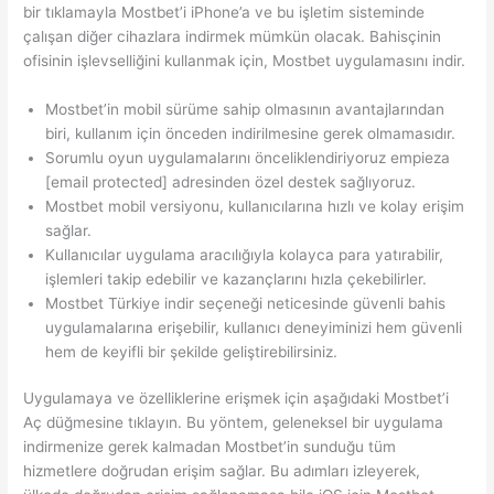
bir tıklamayla Mostbet’i iPhone’a ve bu işletim sisteminde
çalışan diğer cihazlara indirmek mümkün olacak. Bahisçinin
ofisinin işlevselliğini kullanmak için, Mostbet uygulamasını indir.
Mostbet’in mobil sürüme sahip olmasının avantajlarından
biri, kullanım için önceden indirilmesine gerek olmamasıdır.
Sorumlu oyun uygulamalarını önceliklendiriyoruz empieza
[email protected] adresinden özel destek sağlıyoruz.
Mostbet mobil versiyonu, kullanıcılarına hızlı ve kolay erişim
sağlar.
Kullanıcılar uygulama aracılığıyla kolayca para yatırabilir,
işlemleri takip edebilir ve kazançlarını hızla çekebilirler.
Mostbet Türkiye indir seçeneği neticesinde güvenli bahis
uygulamalarına erişebilir, kullanıcı deneyiminizi hem güvenli
hem de keyifli bir şekilde geliştirebilirsiniz.
Uygulamaya ve özelliklerine erişmek için aşağıdaki Mostbet’i
Aç düğmesine tıklayın. Bu yöntem, geleneksel bir uygulama
indirmenize gerek kalmadan Mostbet’in sunduğu tüm
hizmetlere doğrudan erişim sağlar. Bu adımları izleyerek,