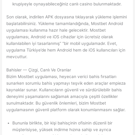
krupiyeyle oynayabileceğiniz canlı casino bulunmaktadır.
Son olarak, indirilen APK dosyasına tıklayarak yükleme işlemini
başlatabilirsiniz. Yükleme tamamlandığında, Mostbet Android
uygulaması kullanıma hazır hale gelecektir. Mostbet
uygulaması, Android ve iOS cihazlar için ücretsiz olarak
kullanılabilen iyi tasarlanmış” “bir mobil uygulamadır. Evet,
uygulama Türkiye’de hem Android hem de iOS kullanıcıları için
mevcuttur.
Bahisler — Çizgi, Canlı Ve Oranlar
Bizim Mostbet uygulaması, heyecan verici bahis fırsatları
sunarken sorumlu bahis yapmayı teşvik eden araçlar empieza
kaynaklar sunar. Kullanıcıların güvenli ve sürdürülebilir bahis
deneyimi yaşamalarını sağlamak amacıyla çeşitli özellikler
sunulmaktadır. Bu güvenlik önlemleri, bizim Mostbet
uygulamasının güvenli platform olarak konumlanmasını sağlar.
Bununla birlikte, bir kişi bahisçinin ofisinin düzenli bir
müşterisiyse, yüksek indirme hızına sahip ve ayrıca