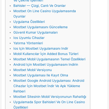
Ve Çekme Işlemleri
Bahisler — Çizgi, Canlı Ve Oranlar
Mostbet On Line Casino Uygulamasında
Oyunlar
Uygulama Özellikleri
Mostbet Uygulamasını Güncelleme
Güvenli Kumar Uygulamaları
Ios Uyumlu Cihazlar
Yatırma Yöntemleri
Ios Için Mostbet Uygulamasını Indir
Mobil Kullanıcılar İçin Added Bonus Türleri
Mostbet Mobil Uygulamasının Temel Özellikleri
Android Için Mostbet Uygulamasını Indirin
Mostbet Mobil Versiyonu
Mostbet Uygulaması Ile Kayıt Olma
Mostbet Google Android Uygulaması: Android
Cihazlar İçin Mostbet İndir Ve Apk Yükleme
Rehberi
Mostbet Sitesinin Mobil Versiyonunun Rahatlığı
Uygulamada Spor Bahisleri Ve On Line Casino
Özellikleri