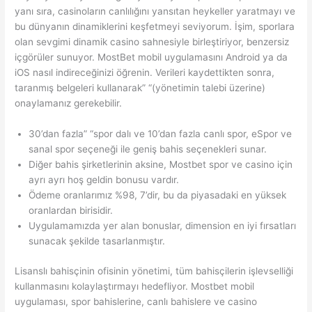
yanı sıra, casinoların canlılığını yansıtan heykeller yaratmayı ve
bu dünyanın dinamiklerini keşfetmeyi seviyorum. İşim, sporlara
olan sevgimi dinamik casino sahnesiyle birleştiriyor, benzersiz
içgörüler sunuyor. MostBet mobil uygulamasını Android ya da
iOS nasıl indireceğinizi öğrenin. Verileri kaydettikten sonra,
taranmış belgeleri kullanarak” “(yönetimin talebi üzerine)
onaylamanız gerekebilir.
30’dan fazla” “spor dalı ve 10’dan fazla canlı spor, eSpor ve
sanal spor seçeneği ile geniş bahis seçenekleri sunar.
Diğer bahis şirketlerinin aksine, Mostbet spor ve casino için
ayrı ayrı hoş geldin bonusu vardır.
Ödeme oranlarımız %98, 7’dir, bu da piyasadaki en yüksek
oranlardan birisidir.
Uygulamamızda yer alan bonuslar, dimension en iyi fırsatları
sunacak şekilde tasarlanmıştır.
Lisanslı bahisçinin ofisinin yönetimi, tüm bahisçilerin işlevselliği
kullanmasını kolaylaştırmayı hedefliyor. Mostbet mobil
uygulaması, spor bahislerine, canlı bahislere ve casino