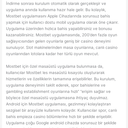
İndirme sonrası kurulum otomatik olarak gerçekleşir ve
uygulama anında kullanıma hazır hale gelir. Bu kolaylık,
Mostbet uygulamasını Apple Cihazlarında sorunsuz bahis
yapmak için kullanıcı dostu mobil uygulama olarak öne çıkarır.
Uygulama üzerinden hızlıca bahis yapabilirsiniz ve bonusu
kazanabilirsiniz. Mostbet uygulamasında, 200’den fazla oyun
sağlayıcısından gelen oyunlarla geniş bir casino deneyimi
sunuluyor. Slot makinelerinden masa oyunlarına, canlı casino
oyunlarından lotolara kadar her türlü oyun mevcut.
Mostbet için özel masaüstü uygulama bulunmasa da,
kullanıcılar Mostbet les masaüstü kısayolu oluşturarak
hizmetlerin ve özelliklerin tamamına erişebilirler. Bu kurulum,
uygulama deneyimini taklit ederek, spor bahislerine ve
gambling establishment oyunlarına hızlı” “erişim sağlar ve
böylece özel masaüstü uygulamasına ihtiyaç duyulmaz.
Android için Mostbet uygulaması, gezinmeyi kolaylaştıran
sezgisel bir arayüzle kullanımı kolaydır. Kullanıcılar spor, canlı
bahis empieza casino bölümlerine hızlı bir şekilde erişebilir.
Uygulama çoğu Google android cihazda sorunsuz bir şekilde