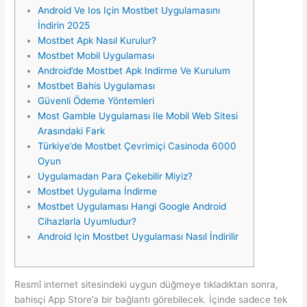
Android Ve Ios Için Mostbet Uygulamasını
İndirin 2025
Mostbet Apk Nasıl Kurulur?
Mostbet Mobil Uygulaması
Android’de Mostbet Apk Indirme Ve Kurulum
Mostbet Bahis Uygulaması
Güvenli Ödeme Yöntemleri
Most Gamble Uygulaması Ile Mobil Web Sitesi
Arasındaki Fark
Türkiye’de Mostbet Çevrimiçi Casinoda 6000
Oyun
Uygulamadan Para Çekebilir Miyiz?
Mostbet Uygulama İndirme
Mostbet Uygulaması Hangi Google Android
Cihazlarla Uyumludur?
Android Için Mostbet Uygulaması Nasıl İndirilir
Resmî internet sitesindeki uygun düğmeye tıkladıktan sonra,
bahisçi App Store’a bir bağlantı görebilecek. İçinde sadece tek