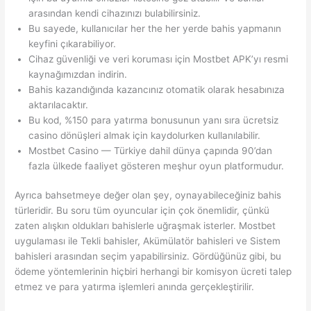
arasından kendi cihazınızı bulabilirsiniz.
Bu sayede, kullanıcılar her the her yerde bahis yapmanın
keyfini çıkarabiliyor.
Cihaz güvenliği ve veri koruması için Mostbet APK’yı resmi
kaynağımızdan indirin.
Bahis kazandığında kazancınız otomatik olarak hesabınıza
aktarılacaktır.
Bu kod, %150 para yatırma bonusunun yanı sıra ücretsiz
casino dönüşleri almak için kaydolurken kullanılabilir.
Mostbet Casino — Türkiye dahil dünya çapında 90’dan
fazla ülkede faaliyet gösteren meşhur oyun platformudur.
Ayrıca bahsetmeye değer olan şey, oynayabileceğiniz bahis
türleridir. Bu soru tüm oyuncular için çok önemlidir, çünkü
zaten alışkın oldukları bahislerle uğraşmak isterler. Mostbet
uygulaması ile Tekli bahisler, Akümülatör bahisleri ve Sistem
bahisleri arasından seçim yapabilirsiniz. Gördüğünüz gibi, bu
ödeme yöntemlerinin hiçbiri herhangi bir komisyon ücreti talep
etmez ve para yatırma işlemleri anında gerçekleştirilir.