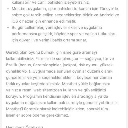
kullanabilir ve canlı bahisleri izleyebilirsiniz.
Mostbet uygulama, spor bahisleri tutkunları için Türkiye’de
sobre çok tercih edilen seçeneklerden biridir ve Android ve
iOS cihazlar için enhance edilmiştir.
Bu güncellemeler, yeni işlevler ekler ve uygulama
performansını geliştirir, böylece spor ve casino tutkunları
için güvenli ve verimli bahis ortamı sunar.
Gerekli olan oyunu bulmak için isme göre aramayı
kullanabilirsiniz. Filtreler de sunulmuştur — sağlayıcı, tür ve
özellik (bonus, ücretsiz spinler, jackpot, risk oyunu, yüksek
oynaklık vb. ). Uygulamada sunulan oyunlar düzenli olarak
güncellenir ve yeni seçenekler eklenir, böylece her zaman
farklı oyunlar keşfedebilirsiniz. Mostbet yükle bağlantısını
yalnızca resmi web sitemizden kullanın ve güvenliğinizi
koruyun. Programın kendisinin işlevleri aracılığıyla ya da
uygulama mağazasını kullanmak suretiyle güncelleyebilirsiniz.
Mostbet’i ücretsiz olarak indirebildiğinizden, sonraki tüm
işlemler sobre ödeme gerektirmez.
Uygulama Özellikleri