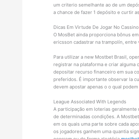
um criterio semelhante ao de um depós
a chance de fazer 1 depósito e curtir a
Dicas Em Virtude De Jogar No Cassino
O MosBet ainda proporciona bônus em 
ericsson cadastrar na trampolín, entre
Para utilizar a new Mostbet Brasil, o
registrar na plataforma e criar alguma
depositar recurso financeiro em sua c
preferidos. É importante observar la c
devem apostar apenas o o qual podem 
League Associated With Legends
A participação em loterias geralmente
de determinadas condições. A Mostbet
em os quais uma parte sobre cada apost
os jogadores ganhem uma quantia sign
ocorrem ou de forma aleatória
mostbe