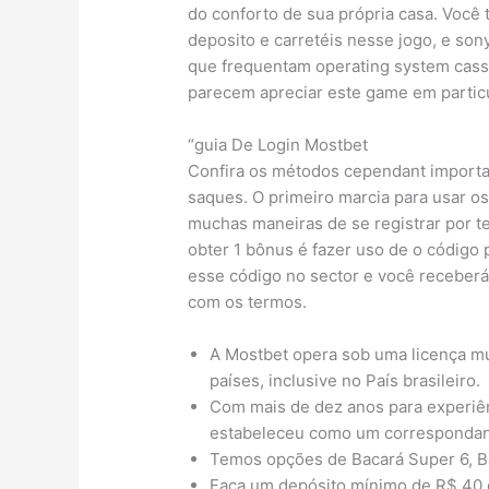
do conforto de sua própria casa. Você 
deposito e carretéis nesse jogo, e son
que frequentam operating system cassi
parecem apreciar este game em particu
“guia De Login Mostbet
Confira os métodos cependant importan
saques. O primeiro marcia para usar os
muchas maneiras de se registrar por te
obter 1 bônus é fazer uso de o código
esse código no sector e você receberá
com os termos.
A Mostbet opera sob uma licença mun
países, inclusive no País brasileiro.
Com mais de dez anos para experiên
estabeleceu como um correspondant
Temos opções de Bacará Super 6, B
Faça um depósito mínimo de R$ 40 