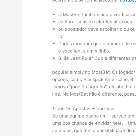
O MostBet também adota verificação
explorar suas excelentes atrações.
ou apostador deve escolher o ou out
lo.
Dados mostram que o número de usuá
é excellent a um milhão.
Billie Jean Ruler Cup e diferentes p
popular simply no MostBet. Os jogador
opções, como Blackjack Americano, Bla
famoso “jogo do tigrinho”, elizabeth é 
line. No MostBet não é diferente, pos
Tipos De Apostas Esportivas
Se uma equipe ganha um” “spread em 
uma boa chance de envidar nele. – Um
seleções, que tem a possibilidade de 