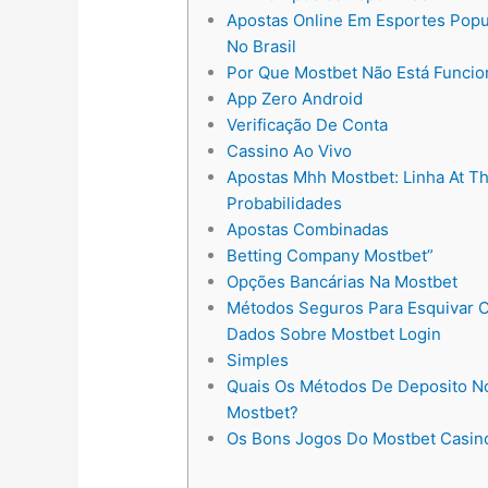
Apostas Online Em Esportes Popu
No Brasil
Por Que Mostbet Não Está Funci
App Zero Android
Verificação De Conta
Cassino Ao Vivo
Apostas Mhh Mostbet: Linha At T
Probabilidades
Apostas Combinadas
Betting Company Mostbet”
Opções Bancárias Na Mostbet
Métodos Seguros Para Esquivar 
Dados Sobre Mostbet Login
Simples
Quais Os Métodos De Deposito N
Mostbet?
Os Bons Jogos Do Mostbet Casin