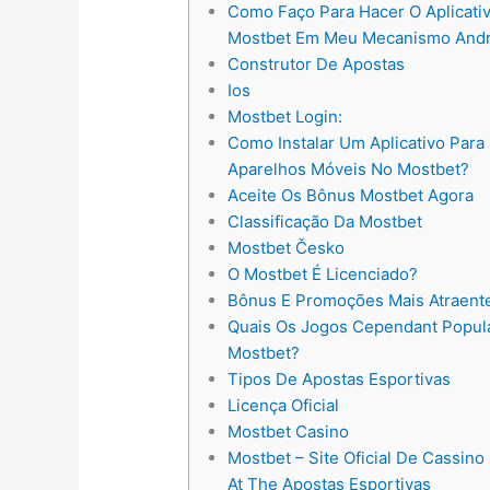
Como Faço Para Hacer O Aplicati
Mostbet Em Meu Mecanismo Andr
Construtor De Apostas
Ios
Mostbet Login:
Como Instalar Um Aplicativo Para
Aparelhos Móveis No Mostbet?
Aceite Os Bônus Mostbet Agora
Classificação Da Mostbet
Mostbet Česko
O Mostbet É Licenciado?
Bônus E Promoções Mais Atraent
Quais Os Jogos Cependant Popul
Mostbet?
Tipos De Apostas Esportivas
Licença Oficial
Mostbet Casino
Mostbet – Site Oficial De Cassino
At The Apostas Esportivas