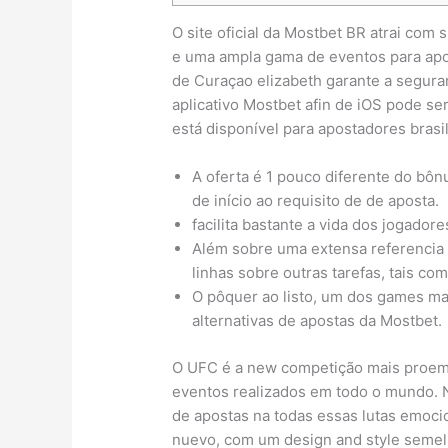
O site oficial da Mostbet BR atrai com 
e uma ampla gama de eventos para apos
de Curaçao elizabeth garante a segura
aplicativo Mostbet afin de iOS pode se
está disponível para apostadores bras
A oferta é 1 pouco diferente do bôn
de início ao requisito de de aposta.
facilita bastante a vida dos jogador
Além sobre uma extensa referencia 
linhas sobre outras tarefas, tais com
O pôquer ao listo, um dos games ma
alternativas de apostas da Mostbet.
O UFC é a new competição mais proemi
eventos realizados em todo o mundo. 
de apostas na todas essas lutas emocion
nuevo, com um design and style semelh