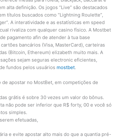
em alta definição. Os jogos “Live” são destacados
em títulos buscados como “Lightning Roulette”,
er”. A interatividade e as estatísticas em speed
cual rivaliza com qualquer casino físico. A Mostbet
de pagamento afin de atender à tua base
 cartões bancários (Visa, MasterCard), carteiras
edas (Bitcoin, Ethereum) elizabeth muito mais. A
nsações sejam seguras electronic eficientes,
a de fundos pelos usuários
mostbet
.
e de apostar no MostBet, em competições de
das grátis é sobre 30 vezes um valor do bônus.
ta não pode ser inferior que R$ forty, 00 e você só
tos simples.
 serem efetuadas,
ria e evite apostar alto mais do que a quantia pré-