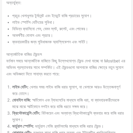
অন্তর্ভুক্ত:
প্রচুর খেলাধুলার টুর্নামেন্ট এবং ইভেন্টে বাজি প্রচারের সুযোগ।
লাইভ স্পোর্টস বেটিংয়ের সুবিধা।
বিভিন্ন ক্যাসিনো গেম, যেমন স্লট, রুলেট, এবং পোকের।
আকর্ষণীয় বোনাস এবং প্রচার।
ব্যবহারকারীর জন্য সুবিধাজনক অ্যাপ্লিকেশন এবং সাইট।
আন্তর্জাতিক বাজির ট্রেন্ডস
বর্তমান সময়ে আন্তর্জতিক বাজিতে কিছু উল্লেখযোগ্য ট্রেন্ড দেখা যাচ্ছে যা Mostbet এর
অভিনব প্রস্তাবনার সাথে সম্পর্কিত। এই ট্রেন্ডগুলো আপনাকে বাজির ক্ষেত্রে নতুন সুযোগ
এবং অভিজ্ঞতা দিতে সাহায্য করতে পারে:
লাইভ বেটিং:
খেলার সময় লাইভ বাজি ধরার সুযোগ, যা খেলাকে আরও উত্তেজনাপূর্ণ
করে তোলে।
মোবাইল বাজি:
স্মার্টফোন এবং ট্যাবলেটের মাধ্যমে বাজি ধরা, যা ব্যাবহারকারীদেরকে
মাঝে মাঝে স্মার্টফোনে লগইন করে বাজি ধরতে সক্ষম করে।
ক্রিপ্টোকারেন্সি বেটিং:
বিটকয়েন এবং অন্যান্য ক্রিপ্টোকারেন্সি ব্যবহার করে বাজি ধরার
সুযোগ।
ভার্চুয়াল স্পোর্টস:
ভার্চুয়াল গেমিং প্ল্যাটফর্মের মাধ্যমে বাজি ধরার ট্রেন্ড।
সোশ্যাল বেটিং:
বন্ধুদের সাথে বাজি ধরার অনন্য এবং ইন্টারেক্টিভ প্রতিযোগিতার