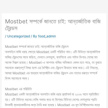
Skip
to
content
Mostbet সম্পর্কে জানতে চাই: আন্তর্জাতিক বাজি
ট্রেন্ডস
/
Uncategorized
/ By
food_admin
Mostbet সম্পর্কে জানতে চাই: আন্তর্জাতিক বাজি ট্রেন্ডস
অনলাইনে বাজি ধরার ক্ষেত্রে Mostbet একটি পরিচিত নাম। এটি বিভিন্ন আন্তর্জাতিক
বাজির ট্রেন্ডসের সাথে জড়িত, যেখানে খেলাধুলা, ক্যাসিনো এবং লাইভ ডিলার গেমের মত
অনেক বিকল্প রয়েছে। Mostbet-এ আপনার বাজির অভিজ্ঞতা কেমন হতে পারে, তা বুঝতে
সবথেকে গুরুত্বপূর্ণ বিষয় হলো এর বৈশিষ্ট্য এবং ট্রেন্ডস কিভাবে কাজ করে। এই নিবন্ধে,
আমরা Mostbet এর মাধ্যমে আন্তর্জাতিক বাজির ট্রেন্ডস এবং তাদের গুরুত্ব সম্পর্কে
বিশদ আলোচনা করব।
Mostbet এর পরিচিতি
Mostbet একটি আন্তর্জাতিক অনলাইন বাজি ধরার প্ল্যাটফর্ম যা ২০০৯ সালে প্রতিষ্ঠিত
হয়। এটি বিভিন্ন ধরনের গেমিং অফার করে যা বিশ্বের বিভিন্ন দেশের খেলাধুলার প্রতি
উৎসাহী ব্যবহারকারীদের জন্য তৈরি করা হয়েছে। Mostbet এর মূল বৈশিষ্ট্যগুলোর মধ্যে