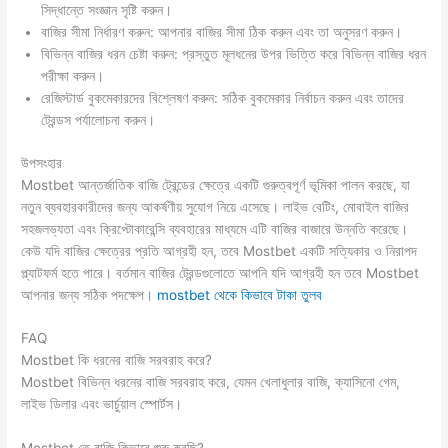
সিদ্ধান্তে সংজ্ঞান সৃষ্টি করুন।
বাজির সীমা নির্ধারণ করুন: আপনার বাজির সীমা ঠিক করুন এবং তা অনুসরণ করুন।
বিভিন্ন বাজির ধরন চেষ্টা করুন: প্রস্তুত মূলধনের উপর ভিত্তি করে বিভিন্ন বাজির ধরন
পরীক্ষা করুন।
রেজিস্টার্ড বুকমেকারদের বিশ্লেষণ করুন: সঠিক বুকমেকার নির্বাচন করুন এবং তাদের
ট্রেন্ডস পর্যালোচনা করুন।
উপসংহার
Mostbet আন্তর্জাতিক বাজি ট্রেন্ডের ক্ষেত্রে একটি গুরুত্বপূর্ণ ভূমিকা পালন করছে, যা
নতুন ব্যবহারকারীদের জন্য আকর্ষণীয় সুযোগ নিয়ে এসেছে। লাইভ বেটিং, মোবাইল বাজির
সহজলভ্যতা এবং ক্রিপ্টোকারেন্সি ব্যবহারের মাধ্যমে এটি বাজির বাজারে উন্নতি করেছে।
কেউ যদি বাজির ক্ষেত্রের প্রতি আগ্রহী হন, তবে Mostbet একটি সত্যিকার ও নিরাপদ
প্ল্যাটফর্ম হতে পারে। বর্তমান বাজির ট্রেন্ডগুলোতে আপনি যদি আগ্রহী হন তবে Mostbet
আপনার জন্য সঠিক পদক্ষেপ।
mostbet থেকে কিভাবে টাকা তুলব
FAQ
Mostbet কি ধরনের বাজি সরবরাহ করে?
Mostbet বিভিন্ন ধরনের বাজি সরবরাহ করে, যেমন খেলাধুলার বাজি, ক্যাসিনো গেম,
লাইভ ডিলার এবং ভার্চুয়াল স্পোর্টস।