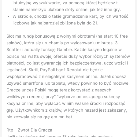
intuicyjną wyszukiwarkę, za pomocą której będziesz t
stanie namierzyć ulubione sloty online, jak też inne gry.
W skrócie, chodzi o takie gromadzenie kart, by ich wartość
liczbowa jak najbardziej zbliżona była do 21.
Slot ma rundę bonusową z wolnymi obrotami (na start 10 free
spinów), która się uruchamia po wylosowaniu minutes. 3
Scatter i actually funkcję Gamble. Każde kasyno legalne w
polsce ma watts swojej ofercie duży wybór różnych systemów
płatności, co jest gwarancją ich bezpieczeństwa, uczciwości i
legalności. Skrill, PayPall bądź Revolut nie będzie
współpracować z nielegalnym kasynem online. Jeżeli chcesz
używać smartfona lub tabletu, wtedy powinno to być możliwe.
Gracze unces Polski mogą teraz korzystać z naszych
wnikliwych recenzji przy” “wyborze odnoszącego sukcesy
kasyna online, aby wpłacać w nim własne środki i rozpocząć
grę. Użytkownikom z krajów, w których hazard jest zakazany,
nie zezwala się na grę em mr. bet.
Rtp – Zwrot Dla Gracza
Jeśli nie ukończyłeś jeszcze 18 roku życia, nie możesz