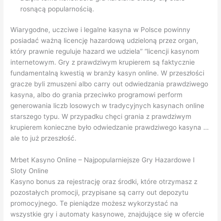
rosnącą popularnością.
Wiarygodne, uczciwe i legalne kasyna w Polsce powinny
posiadać ważną licencję hazardową udzieloną przez organ,
który prawnie reguluje hazard we udziela” “licencji kasynom
internetowym. Gry z prawdziwym krupierem są faktycznie
fundamentalną kwestią w branży kasyn online. W przeszłości
gracze byli zmuszeni albo carry out odwiedzania prawdziwego
kasyna, albo do grania przeciwko programowi perform
generowania liczb losowych w tradycyjnych kasynach online
starszego typu. W przypadku chęci grania z prawdziwym
krupierem konieczne było odwiedzanie prawdziwego kasyna …
ale to już przeszłość.
Mrbet Kasyno Online – Najpopularniejsze Gry Hazardowe I
Sloty Online
Kasyno bonus za rejestrację oraz środki, które otrzymasz z
pozostałych promocji, przypisane są carry out depozytu
promocyjnego. Te pieniądze możesz wykorzystać na
wszystkie gry i automaty kasynowe, znajdujące się w ofercie