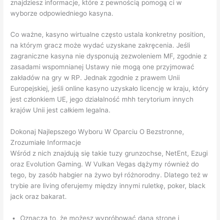
znajdziesz informacje, które z pewnością pomogą ci w
wyborze odpowiedniego kasyna.
Co ważne, kasyno wirtualne często ustala konkretny position,
na którym gracz może wydać uzyskane zakręcenia. Jeśli
zagraniczne kasyna nie dysponują zezwoleniem MF, zgodnie z
zasadami wspomnianej Ustawy nie mogą one przyjmować
zakładów na gry w RP. Jednak zgodnie z prawem Unii
Europejskiej, jeśli online kasyno uzyskało licencję w kraju, który
jest członkiem UE, jego działalność mhh terytorium innych
krajów Unii jest całkiem legalna.
Dokonaj Najlepszego Wyboru W Oparciu O Bezstronne,
Zrozumiałe Informacje
Wśród z nich znajdują się takie tuzy grunzochse, NetEnt, Ezugi
oraz Evolution Gaming. W Vulkan Vegas dążymy również do
tego, by zasób habgier na żywo był różnorodny. Dlatego też w
trybie are living oferujemy między innymi ruletkę, poker, black
jack oraz bakarat.
Oznacza to, że możesz wypróbować daną stronę i