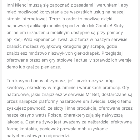
Inni klienci muszą się zapoznać z zasadami i warunkami, aby
mieć możliwość korzystania ze wszystkich usług na naszej
stronie internetowej. Teraz in order to możliwe dzięki
najnowszej aplikacji mobilnej spod znaku Mr Gamble! Sloty
online em urządzeniu mobilnym dostępne są przy pomocy
aplikacji Wild Experience Twist. Już teraz w naszym serwisie
znaleźć możesz wyjątkową kategorię gry scrape, gdzie
znajdziesz mnóstwo niezwykłych gier-zdrapek. Przeglądaj
oferowane przez em gry stołowe i actually sprawdź ich wersje
demo lub graj za pieniądze.
Ten kasyno bonus otrzymasz, jeśli przekroczysz próg
kwotowy, określony w regulaminie i warunkach promocji. Gry
hazardowe, jakie znajdziesz w serwisie Mr Bet, dostarczane są
przez najlepsze platformy hazardowe em świecie. Dzięki temu
zyskujesz pewność, że sloty i inne produkcje, oferowane przez
nasze kasyno watts Polsce, charakteryzują się najwyższą
jakością. Czat na żywo jest uważany za najbardziej efektywną
formę kontaktu, ponieważ pozwala mhh uzyskanie
natychmiastowych odpowiedzi.