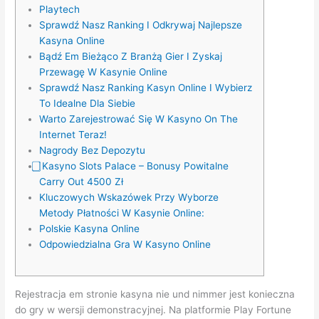
Playtech
Sprawdź Nasz Ranking I Odkrywaj Najlepsze
Kasyna Online
Bądź Em Bieżąco Z Branżą Gier I Zyskaj
Przewagę W Kasynie Online
Sprawdź Nasz Ranking Kasyn Online I Wybierz
To Idealne Dla Siebie
Warto Zarejestrować Się W Kasyno On The
Internet Teraz!
Nagrody Bez Depozytu
⃣ Kasyno Slots Palace – Bonusy Powitalne
Carry Out 4500 Zł
Kluczowych Wskazówek Przy Wyborze
Metody Płatności W Kasynie Online:
Polskie Kasyna Online
Odpowiedzialna Gra W Kasyno Online
Rejestracja em stronie kasyna nie und nimmer jest konieczna
do gry w wersji demonstracyjnej. Na platformie Play Fortune