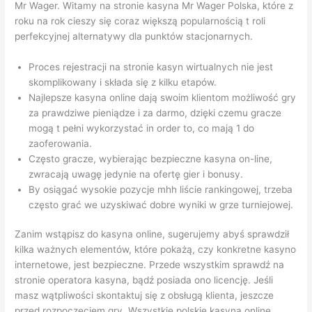
Mr Wager. Witamy na stronie kasyna Mr Wager Polska, które z
roku na rok cieszy się coraz większą popularnością t roli
perfekcyjnej alternatywy dla punktów stacjonarnych.
Proces rejestracji na stronie kasyn wirtualnych nie jest
skomplikowany i składa się z kilku etapów.
Najlepsze kasyna online dają swoim klientom możliwość gry
za prawdziwe pieniądze i za darmo, dzięki czemu gracze
mogą t pełni wykorzystać in order to, co mają 1 do
zaoferowania.
Często gracze, wybierając bezpieczne kasyna on-line,
zwracają uwagę jedynie na ofertę gier i bonusy.
By osiągać wysokie pozycje mhh liście rankingowej, trzeba
często grać we uzyskiwać dobre wyniki w grze turniejowej.
Zanim wstąpisz do kasyna online, sugerujemy abyś sprawdził
kilka ważnych elementów, które pokażą, czy konkretne kasyno
internetowe, jest bezpieczne. Przede wszystkim sprawdź na
stronie operatora kasyna, bądź posiada ono licencję. Jeśli
masz wątpliwości skontaktuj się z obsługą klienta, jeszcze
przed rozpoczęciem gry. Wszystkie polskie kasyna online