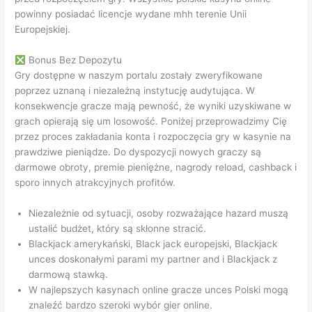
powinny posiadać licencje wydane mhh terenie Unii
Europejskiej.
Bonus Bez Depozytu
Gry dostępne w naszym portalu zostały zweryfikowane
poprzez uznaną i niezależną instytucję audytująca. W
konsekwencje gracze mają pewność, że wyniki uzyskiwane w
grach opierają się um losowość. Poniżej przeprowadzimy Cię
przez proces zakładania konta i rozpoczęcia gry w kasynie na
prawdziwe pieniądze. Do dyspozycji nowych graczy są
darmowe obroty, premie pieniężne, nagrody reload, cashback i
sporo innych atrakcyjnych profitów.
Niezależnie od sytuacji, osoby rozważające hazard muszą
ustalić budżet, który są skłonne stracić.
Blackjack amerykański, Black jack europejski, Blackjack
unces doskonałymi parami my partner and i Blackjack z
darmową stawką.
W najlepszych kasynach online gracze unces Polski mogą
znaleźć bardzo szeroki wybór gier online.