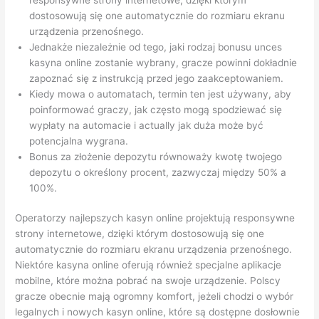
dostosowują się one automatycznie do rozmiaru ekranu
urządzenia przenośnego.
Jednakże niezależnie od tego, jaki rodzaj bonusu unces
kasyna online zostanie wybrany, gracze powinni dokładnie
zapoznać się z instrukcją przed jego zaakceptowaniem.
Kiedy mowa o automatach, termin ten jest używany, aby
poinformować graczy, jak często mogą spodziewać się
wypłaty na automacie i actually jak duża może być
potencjalna wygrana.
Bonus za złożenie depozytu równoważy kwotę twojego
depozytu o określony procent, zazwyczaj między 50% a
100%.
Operatorzy najlepszych kasyn online projektują responsywne
strony internetowe, dzięki którym dostosowują się one
automatycznie do rozmiaru ekranu urządzenia przenośnego.
Niektóre kasyna online oferują również specjalne aplikacje
mobilne, które można pobrać na swoje urządzenie. Polscy
gracze obecnie mają ogromny komfort, jeżeli chodzi o wybór
legalnych i nowych kasyn online, które są dostępne dosłownie