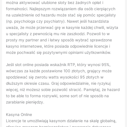
można aktywować ulubione sloty bez żadnych opłat i
formalności. Najlepszym rozwiązaniem dla osób cierpiących
na uzależnienie od hazardu może stać się pomóc specjalisty
(np. psychologa czy psychiatry). Nawet jeśli hazardzista
uważa, że może przerwać grę w kasynie każdej chwili, wizyta
u specjalisty z pewnością mu nie zaszkodzi. Pozwoli to w
prosty my partner and i łatwy sposób wybrać sprawdzone
kasyno internetowe, które posiada odpowiednie licencje i
może pochwalić się pozytywnymi opiniami użytkowników.
Jeśli slot online posiada wskaźnik RTP, który wynosi 95%,
wówczas za każde postawione 100 złotych, grający może
spodziewać się zwrotu watts wysokości 95 złotych w
dłuższym okresie czasu. Graj odpowiedzialnie, nie ryzykuj
więcej, niż możesz sobie pozwolić stracić. Pamiętaj, że hazard
to be able to forma rozrywki, some sort of nie sposób na
zarabianie pieniędzy.
Kasyna Online
Licencje te umożliwiają kasynom działanie na skalę globalną,