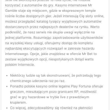
korzystać z automatów do gry. Kasyno internetowe Mr
Gamble staje się miejscem, gdzie w ekspresowym tempie
rośnie liczba dostępnych gier. Jeżeli interesują Cię sloty online,
możesz przeglądać katalog tysięcy wyjątkowych automatów
dostarczanych przez najlepszych dealerów na rynku. Warto
podkreślić, że nasz serwis nie skupia uwagi wyłącznie na
jednej platformie. Rozumiejąc zapotrzebowanie użytkowników
na wysokiej klasy usługi, oferujemy dostęp do kompletu
najbardziej ekscytujących rozwiązań w zakresie hazardu
internetowego. Opcje, jakie znajdziesz w ofercie Mr Bet to
zestaw wyjątkowych opcji, niespotykanych dotąd watts
polskim Internecie.
Niektórzy ludzie są tak skonstruowani, że potrzebują tego
chemicznego uderzenia raz po raz.
Ponadto polskie kasyno online legalne Play Fortuna oferuje
graczom, mieszkającym pozo granicami RP, możliwość
grać w gry hazardowe w trybie live z prawdziwym
krupierem.
Co więcej, zdecydowaliśmy się również na płatności