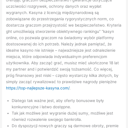
oferując graczom bezpieczeństwo i gwarancje dotyczące
uczciwości rozgrywek, ochrony danych oraz wypłat
wygranych. Kasyna z licencją międzynarodową są
zobowiązane do przestrzegania rygorystycznych norm, co
dostarcza graczom przejrzystość we bezpieczeństwo. Kryteria
ght umożliwiają stworzenie obiektywnego rankingu” “kasyn
online, co pozwala graczom na świadomy wybór platformy
dostosowanej do ich potrzeb. Należy jednak pamiętać, że
idealne kasyno nie istnieje – najważniejsze jest odnalezienie
miejsca, które odpowiada indywidualnym preferencjom
użytkownika. Aby zacząć grać, musisz mieć ukończone 18 lat
my partner and i potwierdzić swoją tożsamość. Co więcej,
próg finansowy jest niski – często wystarczy kilka złotych, by
simply zacząć rywalizować to prawdziwe nagrody pieniężne
https://top-najlepsze-kasyna.com/
.
Dlatego tak ważne jest, aby oferty bonusowe były
konkurencyjne i łatwo dostępne.
Tak jak możliwe jest wygranie dużej sumy, możliwe jest
również rozwalenie swojego bankrolla.
Do dyspozycji nowych graczy są darmowe obroty, premie