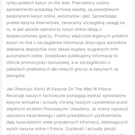
rynku polskich kasyn on the web. Pracownicy casino.
apresentando posiadają fachową wiedzę, są prawdziwymi
pasjonatami kasyn online, automatów i gier. Sprawdzając
polskie kasyna internetowe, zwracamy szczególną uwagę na
to, w jaki sposób operatorzy kasyn online dbają o
bezpieczeństwo graczy. Prosimy właścicieli legalnych polskich
kasyn on-line o szczegółowe informacje dotyczące warunków
składania depozytów oraz zasad wypłaty wygranych mhh
automatach online. Dodatkowo publikujemy informacje to
ofercie promocyjnej i bonusowej, a w szczególności o
pakietach powitalnych dla nowych graczy w kasynach na
pieniądze.
Jak Otworzyć Konto W Kasynie On The Web W Polsce
Recenzje naszych fachowców pomagają wybrać sprawdzone
kasyno wirtualne i actually chronią naszych czytelników przed
zbędnymi stratami finansowymi. Uważamy, że ocena reputacji
operatora hazardowego i opinii prawdziwych użytkowników
dają hazardzistom wiele przydatnych informacji, ułatwiających
wybór kasyna online t Polsce. Szybkość i actually jakość