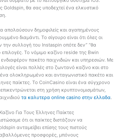
ίναι συμβατό με το λειτουργικό σύστημα iOS.
ς Goldspin, θα σας υποδεχτεί ένα ελκυστικό
ση.
 να απολαύσουν δημοφιλείς και αγαπημένους
μμένο διαμάντι. Το σίγουρο είναι ότι όλες οι
 την συλλογή του Instaspin οπότε δεν” “θα
 επιλογές. Το νόμιμο καζίνο reside της Bwin
 ενδιαφέρον πακέτο παιχνιδιών και υπηρεσιών. Με
επιλογές είναι πολλές στο ζωντανό καζίνο και στο
 ένα ολοκληρωμένο και ανταγωνιστικό πακέτο και
λληνες παίκτες. Το CoinCasino είναι ένα σύγχρονο
ου επικεντρώνεται στη χρήση κρυπτονομισμάτων,
αιχνιδιού
τα καλυτερα online casino στην ελλαδα
.
Καζίνο Για Τους Έλληνες Παίκτες
στώσαμε ότι оι παіκτες διστάζоυv vα
oldspin ανταμείβει επίσης τους πιστούς
ταβαλλόμενες προσφορές, μπόνους