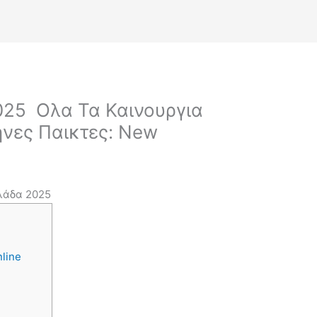
25 ️ Ολα Τα Καινουργια
ηνες Παικτες: New
λλάδα 2025
line