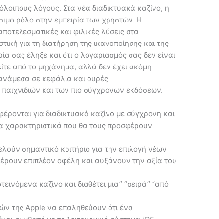
όλοιπους λόγους. Στα νέα διαδικτυακά καζίνο, η
σιμο ρόλο στην εμπειρία των χρηστών. Η
ποτελεσματικές και φιλικές λύσεις στα
τική για τη διατήρηση της ικανοποίησης και της
ρία σας έληξε και ότι ο λογαριασμός σας δεν είναι
ίτε από το μηχάνημα, αλλά δεν έχει ακόμη
ε ανάμεσα σε κεφάλια και ουρές,
παιχνιδιών και των πιο σύγχρονων εκδόσεων.
αφέρονται για διαδικτυακά καζίνο με σύγχρονη και
α χαρακτηριστικά που θα τους προσφέρουν
λούν σημαντικό κριτήριο για την επιλογή νέων
έρουν επιπλέον οφέλη και αυξάνουν την αξία του
τεινόμενα καζίνο και διαθέτει μια” “σειρά” “από
ών της Apple να επαληθεύουν ότι ένα