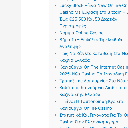
Lucky Block – Ένα New Online On
Casino Με Έμφαση Στο Bitcoin +
Έως €25 500 Και 50 Δωρεάν
Περιστροφές
Νόμιμα Online Casino
Βήμα 1ο – Επιλέξτε Την Μέθοδο
Ανάληψης
Πως Να Κάνετε Κατάθεση Στα Νε
Καζινο Ελλαδα
Καινούργια On The Internet Casi
2025: Νέα Casino Για Μοναδική Ε
Τραπεζικές Λειτουργίες Στα Νέα 
Καλύτερα Καινούργια Διαδικτυα
Καζίνο Στην Ελλάδα
Τι Είναι Η Ταυτοποιηση Kyc Στα
Καινουργια Online Casino
Στατιστικά Και Γεγονότα Για Τα O
Casino Στην Ελληνική Αγορά