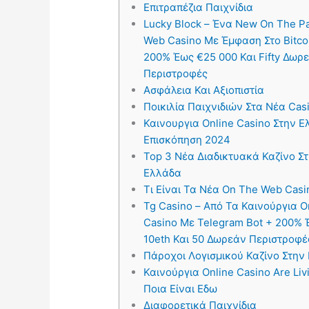
Επιτραπέζια Παιχνίδια
Lucky Block – Ένα New On The Pa
Web Casino Με Έμφαση Στο Bitco
200% Έως €25 000 Και Fifty Δωρ
Περιστροφές
Ασφάλεια Και Αξιοπιστία
Ποικιλία Παιχνιδιών Στα Νέα Cas
Καινουργια Online Casino Στην Ε
Επισκόπηση 2024
Top 3 Νέα Διαδικτυακά Καζίνο Σ
Ελλάδα
Τι Είναι Τα Νέα On The Web Casi
Tg Casino – Από Τα Καινούργια O
Casino Με Telegram Bot + 200%
10eth Και 50 Δωρεάν Περιστροφέ
Πάροχοι Λογισμικού Καζίνο Στην
Καινούργια Online Casino Are Liv
Ποια Είναι Εδω
Διαφορετικά Παιχνίδια