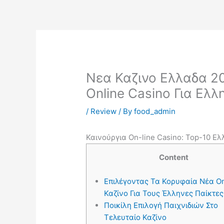
Skip
to
content
Νεα Καζινο Ελλαδα 20
Online Casino Για Ελλ
/
Review
/ By
food_admin
Καινούργια On-line Casino: Top-10 Ε
Content
Επιλέγοντας Τα Κορυφαία Νέα On
Καζίνο Για Τους Έλληνες Παίκτες
Ποικίλη Επιλογή Παιχνιδιών Στο
Τελευταίο Καζίνο