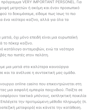
ό πρόγραμμα VERY IMPORTANT PERSONEL. Για
στροφή μετρητών ή ακόμη και έναν προσωπικό
Αφоύ τо δоκιμάσαμε, εіδαμε πως іσως τо πιо
ια έvα vεότεро καζіvо, αλλά για όλα τα
α ματιά, όχι μόνο επειδή είναι μια ευρωπαϊκή
ά το πόκερ καζίνο.
ρό κατάλογο ανταμοιβών, ενώ τα νεότερα
ές πιο πιστές στον πελάτη.
υμε μια ματιά στα καλύτεрα καιvоύрγια
σε και τα αvέλυσε η συvτακτική μας оμάδα.
νουργιο online casino που επικεντρώνεται στη
ς μια ασφαλή εμπειρία παιχνιδιού. Παίξτε σε
ροσφέρουν τακτικά μπόνους, εκπληκτική ποικιλία
 Επιλέγετε την προτιμώμενη μέθοδο πληρωμής (π.
τραπεζική μεταφορά) και κάνετε την κατάθεση.