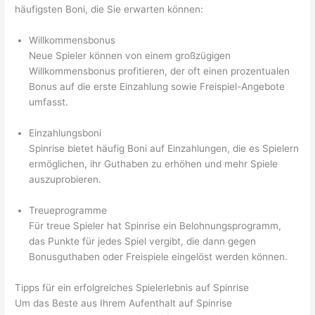
häufigsten Boni, die Sie erwarten können:
Willkommensbonus
Neue Spieler können von einem großzügigen
Willkommensbonus profitieren, der oft einen prozentualen
Bonus auf die erste Einzahlung sowie Freispiel-Angebote
umfasst.
Einzahlungsboni
Spinrise bietet häufig Boni auf Einzahlungen, die es Spielern
ermöglichen, ihr Guthaben zu erhöhen und mehr Spiele
auszuprobieren.
Treueprogramme
Für treue Spieler hat Spinrise ein Belohnungsprogramm,
das Punkte für jedes Spiel vergibt, die dann gegen
Bonusguthaben oder Freispiele eingelöst werden können.
Tipps für ein erfolgreiches Spielerlebnis auf Spinrise
Um das Beste aus Ihrem Aufenthalt auf Spinrise