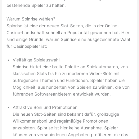
bestehende Spieler zu halten.
Warum Spinrise wählen?
Spinrise ist eine der neuen Slot-Seiten, die in der Online-
Casino-Landschaft schnell an Popularität gewonnen hat. Hier
sind einige Gründe, warum Spinrise eine ausgezeichnete Wahl
für Casinospieler ist:
Vielfältige Spielauswahl
Spinrise bietet eine breite Palette an Spielautomaten, von
klassischen Slots bis hin zu modernen Video-Slots mit
aufregenden Themen und Funktionen. Spieler haben die
Möglichkeit, aus hunderten von Spielen zu wählen, die von
führenden Softwareanbietern entwickelt wurden.
Attraktive Boni und Promotionen
Die neuen Slot-Seiten sind bekannt dafür, großzügige
Willkommensboni und regelmäßige Promotionen
anzubieten. Spinrise ist hier keine Ausnahme. Spieler
können von verschiedenen Angeboten profitieren, die das