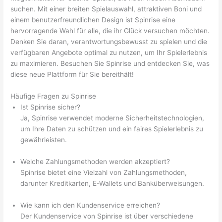
suchen. Mit einer breiten Spielauswahl, attraktiven Boni und
einem benutzerfreundlichen Design ist Spinrise eine
hervorragende Wahl für alle, die ihr Glück versuchen möchten.
Denken Sie daran, verantwortungsbewusst zu spielen und die
verfügbaren Angebote optimal zu nutzen, um Ihr Spielerlebnis
zu maximieren. Besuchen Sie Spinrise und entdecken Sie, was
diese neue Plattform für Sie bereithält!
Häufige Fragen zu Spinrise
Ist Spinrise sicher?
Ja, Spinrise verwendet moderne Sicherheitstechnologien,
um Ihre Daten zu schützen und ein faires Spielerlebnis zu
gewährleisten.
Welche Zahlungsmethoden werden akzeptiert?
Spinrise bietet eine Vielzahl von Zahlungsmethoden,
darunter Kreditkarten, E-Wallets und Banküberweisungen.
Wie kann ich den Kundenservice erreichen?
Der Kundenservice von Spinrise ist über verschiedene