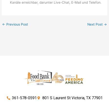
Kanäle erreichbar, darunter Live-Chat, E-Mail und Telefon.
←
Previous Post
Next Post
→
361-578-0591
801 S Laurent St Victoria, TX 77901