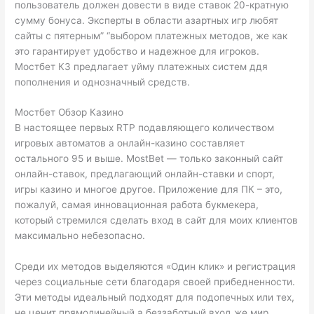
пользователь должен довести в виде ставок 20-кратную
сумму бонуса. Эксперты в области азартных игр любят
сайты с пятерным” “выбором платежных методов, же как
это гарантирует удобство и надежное для игроков.
Мостбет КЗ предлагает уйму платежных систем ддя
пополнения и однозначный средств.
Мостбет Обзор Казино
В настоящее первых RTP подавляющего количеством
игровых автоматов а онлайн-казино составляет
остального 95 и выше. MostBet — только законный сайт
онлайн-ставок, предлагающий онлайн-ставки и спорт,
игры казино и многое другое. Приложение для ПК – это,
пожалуй, самая инновационная работа букмекера,
который стремился сделать вход в сайт для моих клиентов
максимально небезопасно.
Среди их методов выделяются «Один клик» и регистрация
через социальные сети благодаря своей прибедненности.
Эти методы идеальный подходят для подопечных или тех,
не ценит прямолинейный а беззаботный вход же мир