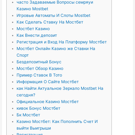
часто Задаваемые Вопросы семряуи
Казино Mostbet
Игровые Автоматы И Слоты Mostbet
Как Сделать Ставку На Мостбет
Мостбет Казино
Как Внести депозит
Регистрация и Вход На Платформу Мостбет
Мостбет Онлайн Казино же Ставки На
Спорт
Бездепозитный Бонус
Мостбет Обзор Казино
Пример Ставок В Тото
Информация О Сайте Мостбет
как Найти Актуальное Зеркало Mostbet На
сегодня?
Официальное Казино Мостбет
кивок Бонус Мостбет
Бк Мостбет
Казино Мостбет: Как Пополнить Счет И
выйти Выигрыши
Регистрация