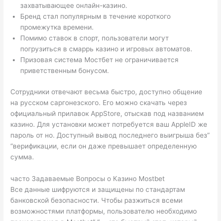
захватывающее онлайн-казино.
Бренд стал популярным в течение короткого
промежутка времени.
Помимо ставок в спорт, пользователи могут
погрузиться в смаррь казино и игровых автоматов.
Призовая система Мостбет не ограничивается
приветственным бонусом.
Сотрудники отвечают весьма быстро, доступно общение
на русском саргонезского. Его можно скачать через
официальный прилавок AppStore, отыскав под названием
казино. Для установки может потребуется ваш AppleID же
пароль от но. Доступный вывод последнего выигрыша без”
“верификации, если он даже превышает определенную
сумма.
часто Задаваемые Вопросы о Казино Mostbet
Все данные шифруются и защищены по стандартам
банковской безопасности. Чтобы разжиться всеми
возможностями платформы, пользователю необходимо