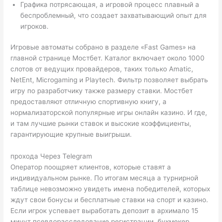
Графика потрясающая, а игровой процесс плавный а
беспроблемный, что создает захватывающий опыт для
игроков.
Игровые автоматы собрано в разделе «Fast Games» на
главной странице Мостбет. Каталог включает около 1000
слотов от ведущих провайдеров, таких только Amatic,
NetEnt, Microgaming и Playtech. Фильтр позволяет выбрать
игру по разработчику также размеру ставки. Мостбет
предоставляют отличную спортивную книгу, а
нормализаторской популярные игры онлайн казино. И где,
и там лучшие рынки ставок и высокие коэффициенты,
гарантирующие крупные выигрыши.
прохода Через Telegram
Оператор поощряет клиентов, которые ставят а
индивидуальном рынке. По итогам месяца а турнирной
таблице невозможно увидеть имена победителей, которых
ждут свои бонусы и бесплатные ставки на спорт и казино.
Если игрок успевает выработать депозит в архимало 15
минут псевдорасследование регистрации, букмекер