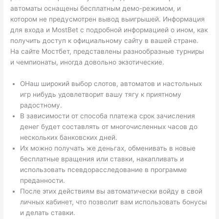
автоматы оснащены бесплатным демо-режимом, и
котором не предусмотрен вывод выигрышей. Информация
для входа и MostBet с подробной информацией о ином, как
получить доступ к официальному сайту в вашей стране.
На сайте Мостбет, представлены разнообразные турниры
и чемпионаты, иногда довольно экзотические.
ОНаш широкий выбор слотов, автоматов и настольных
игр нибудь удовлетворит вашу тягу к приятному
радостному.
В зависимости от способа платежа срок зачисления
денег будет составлять от многочисленных часов до
нескольких банковских дней.
Их можно получать же деньгах, обменивать в новые
бесплатные вращения или ставки, накапливать и
использовать псевдорасследование в программе
преданности.
После этих действиям вы автоматически войду в свой
личных кабинет, что позволит вам использовать бонусы
и делать ставки.