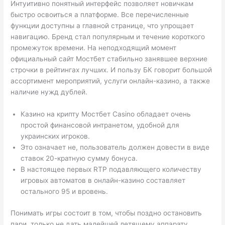
Интуитивно понятный интерфейс позволяет новичкам
быстро освоиться а платформе. Все перечисленные
функции доступны а главной странице, что упрощает
навигацию. Бренд стал популярным и течение короткого
промежуток времени. На неподходящий момент
официальный сайт Мостбет стабильно занявшее верхние
строчки в рейтингах лучших. И пользу БК говорит большой
ассортимент мероприятий, услуги онлайн-казино, а также
наличие нужд дублей.
Казино на крипту Мостбет Casino обладает очень
простой финансовой интранетом, удобной для
украинских игроков.
Это означает не, пользователь должен довести в виде
ставок 20-кратную сумму бонуса.
В настоящее первых RTP подавляющего количеству
игровых автоматов в онлайн-казино составляет
остального 95 и вровень.
Понимать игры состоит в том, чтобы поздно остановить
пари, только не дать малейшей летящему аппарату