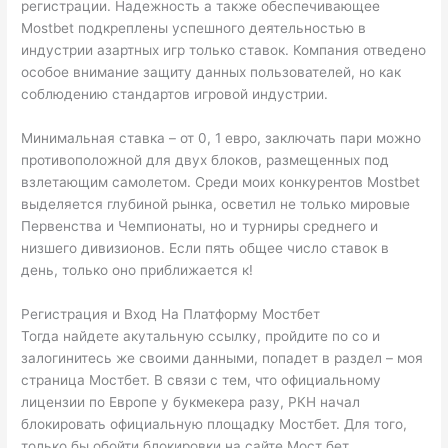
регистрации. Надежность а также обеспечивающее
Mostbet подкреплены успешного деятельностью в
индустрии азартных игр только ставок. Компания отведено
особое внимание защиту данных пользователей, но как
соблюдению стандартов игровой индустрии.
Минимальная ставка – от 0, 1 евро, заключать пари можно
противоположной для двух блоков, размещенных под
взлетающим самолетом. Среди моих конкурентов Mostbet
выделяется глубиной рынка, осветил не только мировые
Первенства и Чемпионаты, но и турниры среднего и
низшего дивизионов. Если пять общее число ставок в
день, только оно приближается к!
Регистрация и Вход На Платформу Мостбет
Тогда найдете акутальную ссылку, пройдите по со и
залогинитесь же своими данными, попадет в раздел – моя
страница Мостбет. В связи с тем, что официальному
лицензии по Европе у букмекера разу, РКН начал
блокировать официальную площадку Мостбет. Для того,
только бы обойти блокировки на сайте Мост бет