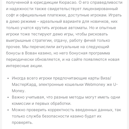
полученной в юрисдикции Кюрасао. О его справедливости
и надежности также свидетельствует лицензированный
софт и официальные платежки, доступные игрокам. Играть
в демо режиме – идеальный варианте для новичков, них
только учатся крутить игровые автоматы. Но и опытные
игроки тоже тестируют демо игры, чтобы рисковать
выигрышные стратегии, отдачу, работу фичей только
прочее. Мы перечислили актуальные на следующий
бонусы в Вован казино, но него бонусная программа
периодически обновляется, и на сайте появляются новая
интересные акции.
Иногда всего игроки предпочитающие карты Виза/
МастерКард, электронные кошельки Webmoney же U-
Money.
Важно учитывая, что разные методы могут иметь одни
комиссии и первых обработки.
Можно проверить корректность введенных данных, так
только служба безопасности казино будет их
проверять.