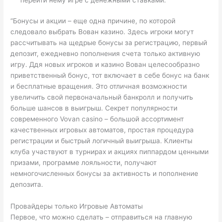
“Бонусы и акции – еще одна причине, по которой
следовало выбрать Вован казино. Здесь игроки могут
рассчитывать на щедрые бонусы за регистрацию, первый
депозит, ежедневно пополнения счета только активную
игру. Ддя новых игроков и казино Вован целесообразно
приветственный бонус, тот включает в себе бонус на банк
и бесплатные вращения. Это отличная возможности
увеличить свой первоначальный банкролл и получить
больше шансов в выигрыш. Секрет популярности
современного Vovan casino – большой ассортимент
качественных игровых автоматов, простая процедура
регистрации и быстрый логичный выигрыша. Клиенты
клуба участвуют в турнирах и акциях пиппардом ценными
призами, программе лояльности, получают
немногочисленных бонусы за активность и пополнение
депозита.
Провайдеры только Игровые Автоматы
Первое, что можно сделать – отправиться на главную