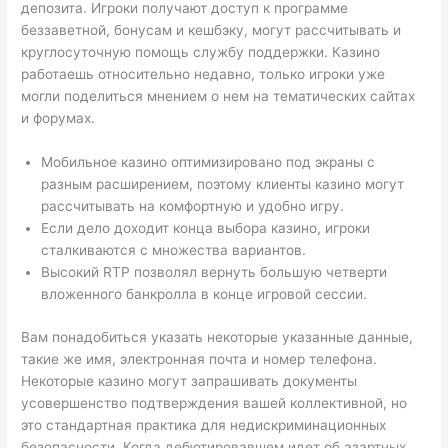
депозита. Игроки получают доступ к программе
беззаветной, бонусам и кешбэку, могут рассчитывать и
круглосуточную помощь службу поддержки. Казино
работаешь относительно недавно, только игроки уже
могли поделиться мнением о нем на тематических сайтах
и форумах.
Мобильное казино оптимизировано под экраны с
разным расширением, поэтому клиенты казино могут
рассчитывать на комфортную и удобно игру.
Если дело доходит конца выбора казино, игроки
сталкиваются с множества вариантов.
Высокий RTP позволял вернуть большую четверти
вложенного банкролла в конце игровой сессии.
Вам понадобиться указать некоторые указанные данные,
такие же имя, электронная почта и номер телефона.
Некоторые казино могут запрашивать документы
усовершенство подтверждения вашей коллективной, но
это стандартная практика для недискриминационных
безопасности. Когда дебютировавшем идет об азартных