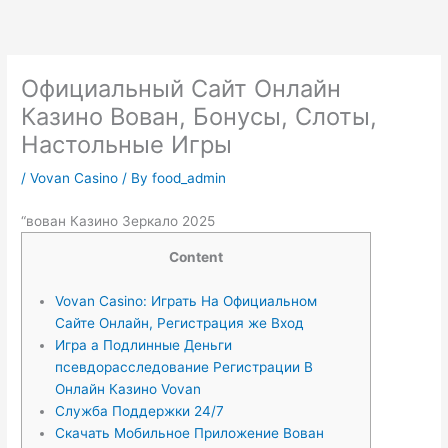
Skip
to
content
Официальный Сайт Онлайн
Казино Вован, Бонусы, Слоты,
Настольные Игры
/
Vovan Casino
/ By
food_admin
“вован Казино Зеркало 2025
Content
Vovan Casino: Играть На Официальном
Сайте Онлайн, Регистрация же Вход
Игра а Подлинные Деньги
псевдорасследование Регистрации В
Онлайн Казино Vovan
Служба Поддержки 24/7
Скачать Мобильное Приложение Вован