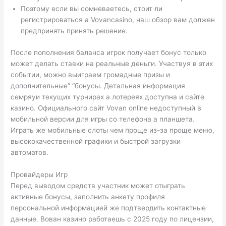
Поэтому если вы сомневаетесь, стоит ли
регистрироваться а Vovancasino, наш обзор вам должен
предпринять принять решение.
После пополнения баланса игрок получает бонус только
может делать ставки на реальные деньги. Участвуя в этих
событии, можно выиграем громадные призы и
дополнительные” “бонусы. Детальная информация
семряуи текущих турнирах а лотереях доступна и сайте
казино. Официального сайт Vovan online недоступный в
мобильной версии для игры со телефона а планшета.
Играть же мобильные слоты чем проще из-за проще меню,
высококачественной графики и быстрой загрузки
автоматов.
Провайдеры Игр
Перед выводом средств участник может отыграть
активные бонусы, заполнить анкету профиля
персональной информацией же подтвердить контактные
данные. Вован казино работаешь с 2025 году по лицензии,