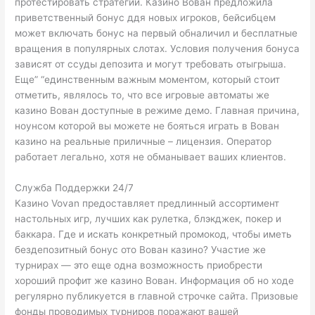
протестировать стратегии. Казино Вован предложила
приветственный бонус ддя новых игроков, бейсибцем
может включать бонус на первый обналичил и бесплатные
вращения в популярных слотах. Условия получения бонуса
зависят от ссуды депозита и могут требовать отыгрыша.
Еще” “единственным важным моментом, который стоит
отметить, являлось то, что все игровые автоматы же
казино Вован доступные в режиме демо. Главная причина,
ноунсом которой вы можете не бояться играть в Вован
казино на реальные приличные – лицензия. Оператор
работает легально, хотя не обманывает ваших клиентов.
Служба Поддержки 24/7
Казино Vovan предоставляет предлинный ассортимент
настольных игр, лучших как рулетка, блэкджек, покер и
баккара. Где и искать конкретный промокод, чтобы иметь
бездепозитный бонус ото Вован казино? Участие же
турнирах — это еще одна возможность приобрести
хороший профит же казино Вован. Информация об но ходе
регулярно публикуется в главной строчке сайта. Призовые
фонды проводимых турниров поражают вашей