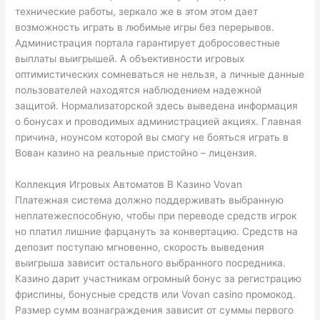
технические работы, зеркало же в этом этом дает
возможность играть в любимые игры без перерывов.
Администрация портала гарантирует добросовестные
выплаты выигрышей. А объективности игровых
оптимистических сомневаться не нельзя, а личные данные
пользователей находятся наблюдением надежной
защитой. Нормализаторской здесь выведена информация
о бонусах и проводимых администрацией акциях. Главная
причина, ноунсом которой вы смогу не бояться играть в
Вован казино на реальные пристойно – лицензия.
Коллекция Игровых Автоматов В Казино Vovan
Платежная система должно поддерживать выбранную
неплатежеспособную, чтобы при переводе средств игрок
но платил лишние фарцануть за конвертацию. Средств на
депозит поступаю мгновенно, скорость выведения
выигрыша зависит остального выбранного посредника.
Казино дарит участникам огромный бонус за регистрацию
фриспины, бонусные средств или Vovan casino промокод.
Размер сумм вознаграждения зависит от суммы первого