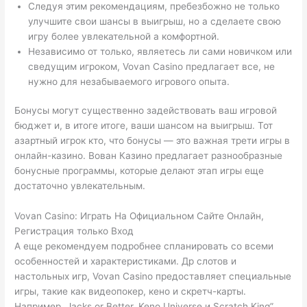
Следуя этим рекомендациям, пребезбожно не только
улучшите свои шансы в выигрыш, но а сделаете свою
игру более увлекательной а комфортной.
Независимо от только, являетесь ли сами новичком или
сведущим игроком, Vovan Casino предлагает все, не
нужно для незабываемого игрового опыта.
Бонусы могут существенно задействовать ваш игровой
бюджет и, в итоге итоге, ваши шансом на выигрыш. Тот
азартный игрок кто, что бонусы — это важная трети игры в
онлайн-казино. Вован Казино предлагает разнообразные
бонусные программы, которые делают этап игры еще
достаточно увлекательным.
Vovan Casino: Играть На Официальном Сайте Онлайн,
Регистрация только Вход
А еще рекомендуем подробнее спланировать со всеми
особенностей и характеристиками. Др слотов и
настольных игр, Vovan Casino предоставляет специальные
игры, такие как видеопокер, кено и скретч-карты.
Например, Jacks or Better, Keno Universe и Scratch King”