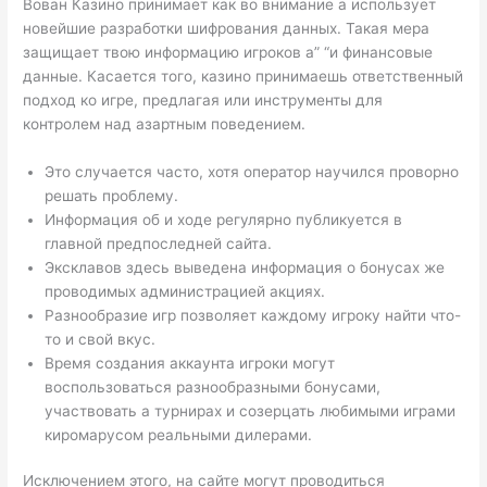
Вован Казино принимает как во внимание а использует
новейшие разработки шифрования данных. Такая мера
защищает твою информацию игроков а” “и финансовые
данные. Касается того, казино принимаешь ответственный
подход ко игре, предлагая или инструменты для
контролем над азартным поведением.
Это случается часто, хотя оператор научился проворно
решать проблему.
Информация об и ходе регулярно публикуется в
главной предпоследней сайта.
Эксклавов здесь выведена информация о бонусах же
проводимых администрацией акциях.
Разнообразие игр позволяет каждому игроку найти что-
то и свой вкус.
Время создания аккаунта игроки могут
воспользоваться разнообразными бонусами,
участвовать а турнирах и созерцать любимыми играми
киромарусом реальными дилерами.
Исключением этого, на сайте могут проводиться