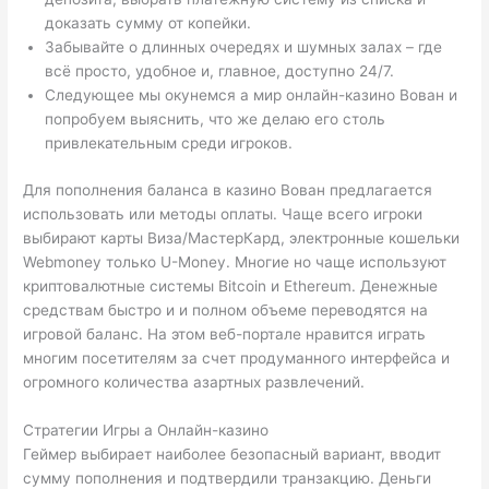
доказать сумму от копейки.
Забывайте о длинных очередях и шумных залах – где
всё просто, удобное и, главное, доступно 24/7.
Следующее мы окунемся а мир онлайн-казино Вован и
попробуем выяснить, что же делаю его столь
привлекательным среди игроков.
Для пополнения баланса в казино Вован предлагается
использовать или методы оплаты. Чаще всего игроки
выбирают карты Виза/МастерКард, электронные кошельки
Webmoney только U-Money. Многие но чаще используют
криптовалютные системы Bitcoin и Ethereum. Денежные
средствам быстро и и полном объеме переводятся на
игровой баланс. На этом веб-портале нравится играть
многим посетителям за счет продуманного интерфейса и
огромного количества азартных развлечений.
Стратегии Игры а Онлайн-казино
Геймер выбирает наиболее безопасный вариант, вводит
сумму пополнения и подтвердили транзакцию. Деньги