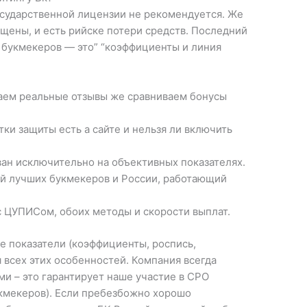
осударственной лицензии не рекомендуется. Же
ищены, и есть рийске потери средств. Последний
 букмекеров — это” “коэффициенты и линия
аем реальные отзывы же сравниваем бонусы
ки защиты есть а сайте и нельзя ли включить
ан исключительно на объективных показателях.
ий лучших букмекеров и России, работающий
 с ЦУПИСом, обоих методы и скорости выплат.
е показатели (коэффициенты, роспись,
ая всех этих особенностей. Компания всегда
ми – это гарантирует наше участие в СРО
кмекеров). Если пребезбожно хорошо