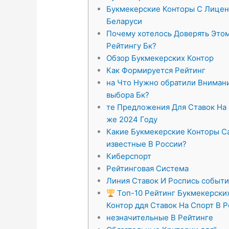
Букмекерские Конторы С Лицен
Беларуси
Почему хотелось Доверять Это
Рейтингу Бк?
Обзор Букмекерских Контор
Как Формируется Рейтинг
на Что Нужно обратили Вниман
выбора Бк?
те Предложения Для Ставок На
же 2024 Году
Какие Букмекерские Конторы 
известные В России?
Киберспорт
Рейтинговая Система
Линия Ставок И Роспись событ
Топ-10 Рейтинг Букмекерски
Контор ддя Ставок На Спорт В 
незначительные В Рейтинге