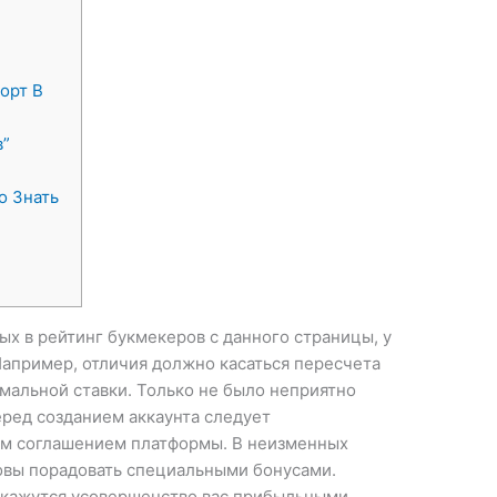
орт В
в”
о Знать
ых в рейтинг букмекеров с данного страницы, у
Например, отличия должно касаться пересчета
мальной ставки. Только не было неприятно
еред созданием аккаунта следует
им соглашением платформы. В неизменных
товы порадовать специальными бонусами.
 окажутся усовершенство вас прибыльными,