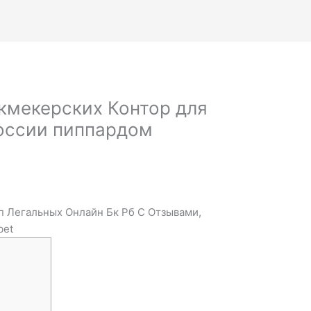
кмекерских Контор для
России пиппардом
п Легальных Онлайн Бк Рб С Отзывами,
bet