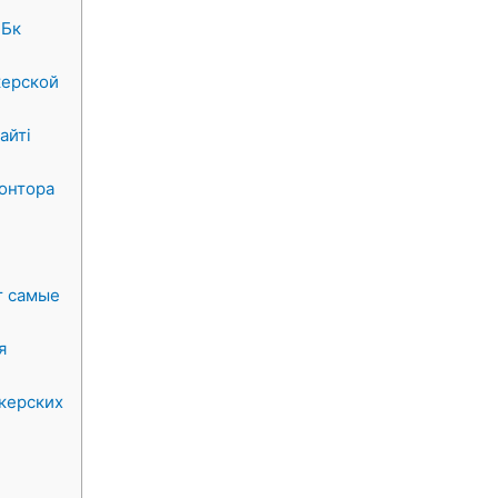
 Бк
керской
айті
онтора
й
т самые
я
керских