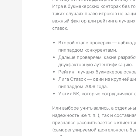
Игра в букмекерских конторах без г
таких случаях право игроков не защ
важный фактор дли рейтинга лучших
ставок.
Второй этапе проверки — наблюд
пиппардом конкурентами.
Дальше проверяем, какие разработ
двухфакторную аутентификацию.
Рейтинг лучших букмекеров основ
Лига Ставок — один из крупнейш
пиппардом 2008 года.
У этих БК, которые сотрудничают
Или выборе учитывались, а отдельны
надежность же т. п. ), так и составн
признался рассчитывается с клиента
(саморегулируемой деятельность бу