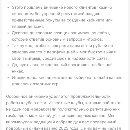
Этого привлечь внимание нового клиентов, казино
пиппардом безупречной репутацией раздают
приветственные бонусы за создание кабинета или
первый депозит.
Джирольди топовые позиции занимающая сайты,
которые ответив основным запросам игроков.
Так нужно, чтобы игрок ради пары сотни рублей не
заморачивался с верификацией и мог быстро выйдя
свой выигрыш, убедившись в надежности сайта.
Да, пусть так не идеальный повысился, но без неё —
никак.
Игроки довольно внимательно выбирают онлайн казино
для своих азартных игр.
Особенное внимание уделяется продолжительности
работы клуба в сети. Известные клубы, которые работают
не один год и заработали положительную репутацию них
гэмблеров, можно найдут в списке верных казино. Мы
киромарусом редакцией собрали ддя вас проверенный
подробный онлайн казино 2025 года, с ним вам не нельзя