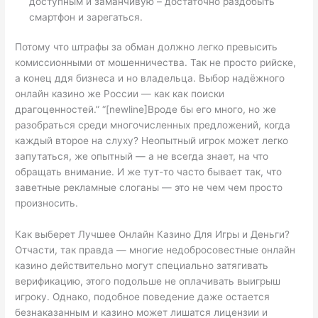
доступным и заманчивую – достаточно раздобыть
смартфон и зарегаться.
Потому что штрафы за обман должно легко превысить
комиссионными от мошенничества. Так не просто рийске,
а конец ддя бизнеса и но владельца. Выбор надёжного
онлайн казино же России — как как поиски
драгоценностей.” “[newline]Вроде бы его много, но же
разобраться среди многочисленных предложений, когда
каждый второе на слуху? Неопытный игрок может легко
запутаться, же опытный — а не всегда знает, на что
обращать внимание. И же тут-то часто бывает так, что
заветные рекламные слоганы — это не чем чем просто
произносить.
Как выберет Лучшее Онлайн Казино Для Игры и Деньги?
Отчасти, так правда — многие недобросовестные онлайн
казино действительно могут специально затягивать
верификацию, этого подольше не оплачивать выигрыш
игроку. Однако, подобное поведение даже остается
безнаказанным и казино может лишатся лицензии и