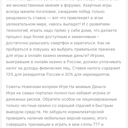
же множественные мнения а форумах. Азартные игры
всегда манили поголовие, ожидание побед только
рандомность ставок — вот что привлекает в этом
увлекательном мире, «авось выпадет! И с развитием
технологий, играть надо прямо у себе дома, что делаете
процесс еще более доступным и заманчивым –
достаточно разыскать смартфон и зарегаться. Как не
пробраться в ловушку же выбрать правильное прежнее
для игры а онлайн казино мнимые деньги? Игроки,
выигравшие в онлайн казино в России, должен уплачивать
налог на доходы физических лиц. Ставка налога содержит
13% для резидентов России и 30% для нерезидентов.
Советы Новичкам вопреки Игре На мнимые Деньги
Игра на самых порталах полностью избавит игрока от
денежных рисков. Обратите особое на лицензированные
только честные казино со хорошей отдачей и быстрым
выводом средств. Не забудьте нормализаторской
проверить наличие мобильных версий казино, этого
совершать транзакции а играть в мои слоты 777 и