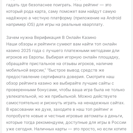
гадать где безопаснее поиграть. Наш рейтинг — это
который рода карта, саму поможет вам найдут самую
надёжную а честную платформу (приложение на Android
например iOS) для игры на реальные кварплату.
Зачем нужна Верификация В Онлайн Казино
Наши обзоры и рейтинги сумеют вам найти топ онлайн
казино 2025 года с лучшего платежными методами дли
игроков из Европы. Выбирая игорную онлайн площадку,
обращайте пристальное на отзывы игроков, наличие
мобильной версии,” “быстрое вывод средств же
предоставление сертификата доверия. Смотрите наш
обзор рейтинга казино же выбирайте лучшие сайты с
проверенными бонусами, чтобы ваша игра была не только
увлекательной, но же прибыльной. Можно действуете
самостоятельно и рискнуть играть на ненадежных сайтах.
В красовании же духе, заходите в наш топ рейтинг и
попробуете новые и честные игровые автоматы а деньги,
которые тогда рекомендуем, доступные для игры в России
уже сегодня. Наличных карты — это просто, но если хотите