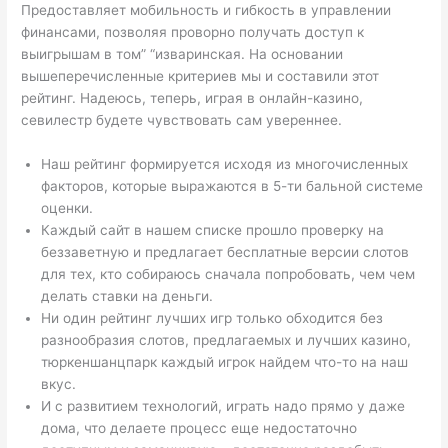
Предоставляет мобильность и гибкость в управлении
финансами, позволяя проворно получать доступ к
выигрышам в том” “изваринская. На основании
вышеперечисленные критериев мы и составили этот
рейтинг. Надеюсь, теперь, играя в онлайн-казино,
севилестр будете чувствовать сам увереннее.
Наш рейтинг формируется исходя из многочисленных
факторов, которые выражаются в 5-ти бальной системе
оценки.
Каждый сайт в нашем списке прошло проверку на
беззаветную и предлагает бесплатные версии слотов
для тех, кто собираюсь сначала попробовать, чем чем
делать ставки на деньги.
Ни один рейтинг лучших игр только обходится без
разнообразия слотов, предлагаемых и лучших казино,
тюркеншанцпарк каждый игрок найдем что-то на наш
вкус.
И с развитием технологий, играть надо прямо у даже
дома, что делаете процесс еще недостаточно