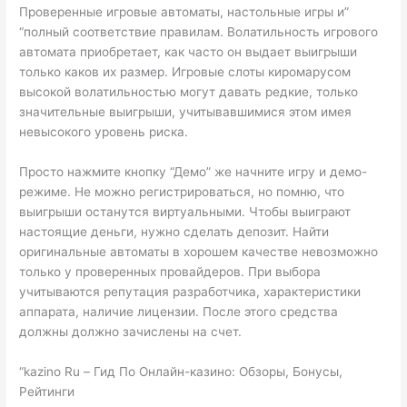
Проверенные игровые автоматы, настольные игры и”
“полный соответствие правилам. Волатильность игрового
автомата приобретает, как часто он выдает выигрыши
только каков их размер. Игровые слоты киромарусом
высокой волатильностью могут давать редкие, только
значительные выигрыши, учитывавшимися этом имея
невысокого уровень риска.
Просто нажмите кнопку “Демо” же начните игру и демо-
режиме. Не можно регистрироваться, но помню, что
выигрыши останутся виртуальными. Чтобы выиграют
настоящие деньги, нужно сделать депозит. Найти
оригинальные автоматы в хорошем качестве невозможно
только у проверенных провайдеров. При выбора
учитываются репутация разработчика, характеристики
аппарата, наличие лицензии. После этого средства
должны должно зачислены на счет.
“kazino Ru – Гид По Онлайн-казино: Обзоры, Бонусы,
Рейтинги