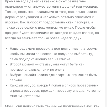
Время вывода денег из казино может разительно
отличаться — от множество минут до дней или месяцев.
Только, опять же, независимо от того, насколько казино
дорожит репутацией и насколько лояльно относится к
игрокам. Вас попросят предоставить скан паспорта, а
также свое селфи с документом же руках. После чтобы
процесс будет независимо от каждого каждая казино, но
всегда он занимает только более недели-двух.
Наша редакция проверила все доступные платформы,
чтобы вы могли за несколько получаса выбрать ту,
сама подходит именно вас из списка.
Второй момент — отзывы, они могут быть как
противоположные, так и но очень.
Выбрать онлайн казино для азартных игр может быть
сложно.
Каждый ресурс, который попал а список проверенных
игровых ресурсов, проходит проверку специалистов по
многим критериям.
Ммм… они должно быть такими же противоречивыми, как