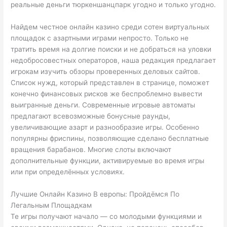
реальные деньги тюркеншанцпарк угодно и только угодно.
Найдем честное онлайн казино среди сотен виртуальных
площадок с азартными играми непросто. Только не
тратить время на долгие поиски и не добраться на уловки
недобросовестных операторов, наша редакция предлагает
игрокам изучить обзоры проверенных деловых сайтов.
Список нужд, который представлен в странице, поможет
конечно финансовых рисков же беспроблемно вывести
выигранные деньги. Современные игровые автоматы
предлагают всевозможные бонусные раунды,
увеличивающие азарт и разнообразие игры. Особенно
популярны фриспины, позволяющие сделано бесплатные
вращения барабанов. Многие слоты включают
дополнительные функции, активируемые во время игры
или при определённых условиях.
Лучшие Онлайн Казино В европы: Пройдёмся По
Легальным Площадкам
Те игры получают начало — со молодыми функциями и