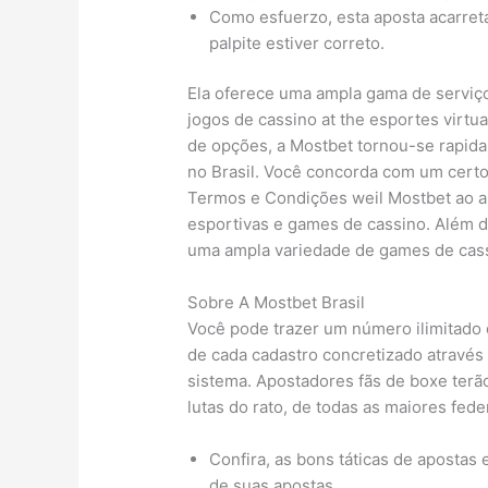
Como esfuerzo, esta aposta acarreta
palpite estiver correto.
Ela oferece uma ampla gama de serviços
jogos de cassino at the esportes virt
de opções, a Mostbet tornou-se rapida
no Brasil. Você concorda com um cer
Termos e Condições weil Mostbet ao a
esportivas e games de cassino. Além 
uma ampla variedade de games de cas
Sobre A Mostbet Brasil
Você pode trazer um número ilimitado 
de cada cadastro concretizado através 
sistema. Apostadores fãs de boxe terã
lutas do rato, de todas as maiores fed
Confira, as bons táticas de apostas 
de suas apostas.