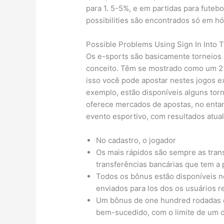
para 1. 5-5%, e em partidas para fut
possibilities são encontrados só em hó
Possible Problems Using Sign In Into 
Os e-sports são basicamente torneios p
conceito. Têm se mostrado como um 2 g
isso você pode apostar nestes jogos e
exemplo, estão disponíveis alguns to
oferece mercados de apostas, no entan
evento esportivo, com resultados atu
No cadastro, o jogador
Os mais rápidos são sempre as trans
transferências bancárias que tem a p
Todos os bônus estão disponíveis no
enviados para los dos os usuários re
Um bônus de one hundred rodadas gr
bem-sucedido, com o limite de um d