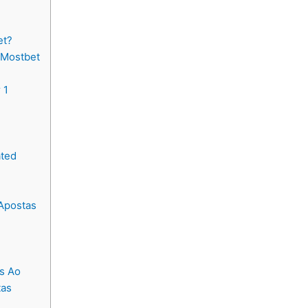
et?
 Mostbet
 1
ated
Apostas
es Ao
tas