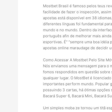
Mostbet Brasil é famoso pelos teus r
facilidade de fazer o inspección, assim
apostas está disponível em 38 idiomas,
diferentes línguas foi fundamental par
mundo e no mundo. Dentro da interface
português afin de melhorar mais ainda
esportivas. É” “sempre uma boa idéia p
apostas online maraudage de decidir u
Como Acessar A Mostbet Pelo Site Mó
Nós enviamos uma mensagem para o mo
fomos respondidos em questão sobre 
qualquer lugar. O MostBet é licenciad
importantes perform mundo. Popular g
possuindo 3 cartas, há ótimas opções
Bacará Super 6, Bacará Mini, Bacará S
Um simples moba ze tornou um titã esp