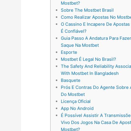
Mostbet?
Sobre The Mostbet Brasil
Como Realizar Apostas No Mostb
O Cassino E Incapere De Apostas
É Confiável?
Guia Passo A Andatura Para Fazer
Saque Na Mostbet
Esporte
Mostbet É Legal No Brasil?
The Safety And Reliability Associ
With Mostbet In Bangladesh
Basquete
Prós E Contras Do Agente Sobre 
Do Mostbet
Licença Oficial
App No Android
É Possível Assistir A Transmissõ
Vivo Dos Jogos Na Casa De Apos
Mostbet?