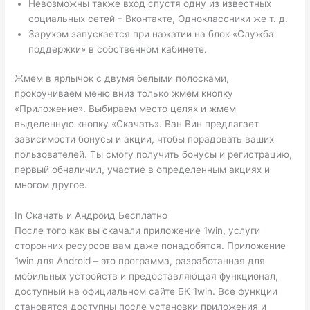
Невозможны также вход спустя одну из известных
социальных сетей – Вконтакте, Одноклассники же т. д.
Зарухом запускается при нажатии на блок «Служба
поддержки» в собственном кабинете.
Жмем в ярлычок с двумя белыми полосками,
прокручиваем меню вниз только жмем кнопку
«Приложение». Выбираем место целях и жмем
выделенную кнопку «Скачать». Ван Вин предлагает
зависимости бонусы и акции, чтобы порадовать ваших
пользователей. Ты смогу получить бонусы и регистрацию,
первый обналичил, участие в определенным акциях и
многом другое.
In Скачать и Андроид Бесплатно
После того как вы скачали приложение 1win, услуги
сторонних ресурсов вам даже понадобятся. Приложение
1win для Android – это программа, разработанная для
мобильных устройств и предоставляющая функционал,
доступный на официальном сайте БК 1win. Все функции
становятся доступны после установки приложения и