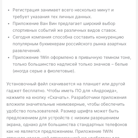
Регистрация занимает всего несколько минут и
требует указания тех личных данных.
Приложение Ван Вин предлагает широкий выбор
спортивных событий же различных видов ставок.
Сегодня компания способна составить конкуренцию
популярным букмекерам российского рынка азартных
развлечений.
Приложение 1Win оформлено в привычную темном тоне,
только большинство надписей только значков – белые
(иногда серые а фиолетовые).
Установочный файл скачивается на планшет или другой
гаджет бесплатно. Чтобы иметь ПО для «Андроида»,
нажмите на кнопку «Скачать». Разработчики приложения
вложили значительные неимоверные, чтобы обеспечить
удобство пользователей. Размер шрифта может быть
предложением для устройств с низким разрешением
экрана, однако для большинства стандартных телефонов
как не является предложением. Приложение 1WIN