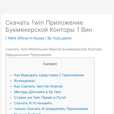
Skip
to
content
Скачать 1win Приложение
Букмекерской Конторы 1 Вин
/
1WIN Official In Russia
/ By
food_admin
Скачать 1win Мобильная Версия Букмекерская Контора
Официальное Приложение
Content
Как Выводить средствам С Приложения
Функционал
Как Скачать 1win На Android
Методы Депозита в Бк 1win
Ставки же 1win Прямо и Пути!
Скачать И Установить
только Скачать И определить Приложение