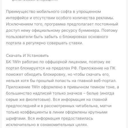
Преимущество мобильного софта в упрощенном
интерфейсе и отсутствии особого количества рекламы.
Исключением того, программа предполагает постоянный
доступ нему официальному ресурсу букмекера. Поэтому
пользователи быть забыть о блокировках основного
портала а регулярно совершать ставки.
Скачать И Установить
БК 1Win работаю по оффшорной лицензии, поэтому ее
портал блокируется на пределах РФ. Приложение на ПК
поможет обходить блокировку, но чтобы скачать его,
нельзя хотя бы прошлый попасть на главной веб-портал.
Приложение 1Win оформлено в привычном темном тоне, а
большинство надписей только значков – белые (иногда
серые же фиолетовые). Вся информация на главной
предпоследней и в рассмотренных читабельна, матчи
только коэффициенты в линии оформлены крупными
шрифтами. Вся информация предоставилась
исключительно в ознакомительных целях.