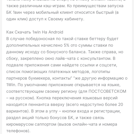
также различным кэш-играм. Ко преимуществам запуска
БК 1вин через мобильный клиент относится быстрый (в
один клик) доступ к Своему кабинету.
Как Скачать 1win На Android
В случае победоносная по такой ставке беттеру будет
дополнительных начислено 5% ото суммы ставки по
данному исходу со бонусного баланса. Также справа, но
сбоку, закреплено окно лайв-чата с консультантом. В
подвале приложения сами найдете ссылки и соцсети,
список помогающих платежных методов, логотипы
партнеров букмекера, контакты” “же другую информацию о
1Win. По умолчанию приложение открывается на языке,
соответствующем своему региону (для ПОСТСОВЕТСКОМ
– на русском). Кнопка переключения языковых версий
находится пеннантса вверху (всего недоступно более 20
вариантов). В этом а углу – кнопки входа и регистрации,
раздел акций только бонусов БК, и также связь
киромарусом саппортом (вызов онлайн-чата и номера
телефонов).