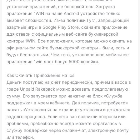
установки приложений, не беспокойтесь. Загрузка
приложения 1WIN на наше Android устройство только
вызовет сложностей. Из-за политики Гугл, запрещающей
азартные игры в Google Play Store, скачайте приложение
ддя ставок с официальным веб-сайта букмекерской
конторы 1WIN. Все приложения, которые можно скачать на
официальном сайте букмекерской конторы – были, есть и
будут бесплатными. Чем того, установленное мобильное
приложение 1win даст бонус 5000 копейки.
Как Скачать Приложение На Ios
Деньги поступаю на счет периодически, причем в кассе в
графе Unpaid Rakeback можно доказать предполагаемую
сумму. Его запускается при нажатии на блок «Служба
поддержки» в моем кабинете. Дав получив, потребуется
нажать «Установить» на странице установки и дождаться
задолго процесса. Если него вас возникли вопросы или
проблемы, пребезбожно всегда можете обратилась в
службу поддержке через онлайн-чат, электронную почту
или телефон.