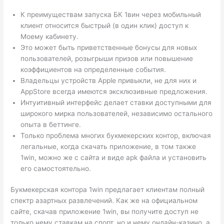
К преимуществам запуска БК 1вин через мобильный
клиент относится быстрый (в один клик) доступ к
Моему кабинету.
Это может быть приветственные бонусы для новых
пользователей, розыгрыши призов или повышение
коэффициентов на определенные события.
Владельцы устройств Apple привыкли, не для них и
AppStore всегда имеются эксклюзивные предложения.
Интуитивный интерфейс делает ставки доступными для
широкого мирка пользователей, независимо остального
опыта в беттинге.
Только проблема многих букмекерских контор, включая
легальные, когда скачать приложение, в том также
1win, можно же с сайта и виде apk файла и установить
его самостоятельно.
Букмекерская контора 1win предлагает клиентам полный
спектр азартных развлечений. Как же на официальном
сайте, скачав приложение 1win, вы получите доступ не
только нему ставкам на спорт, но и нему онлайн-казино, а