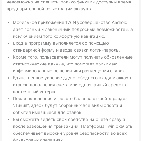
невозможно не спешить, только функции доступны время
предварительной регистрации аккаунта.
Мобильное приложение 1WIN усовершенство Android
дает полный и лаконичный подробный возможностей, а
исключением того комфортную навигацию.
Вход а программу выполняется со помощью
стандартной форму и ввода связки логин-пароль.
Кроме того, пользователи могут получать обновленные
статистические данные, что помогает принимаю
информированные решения или размещении ставок.
Единственное условие ддя свободного входа и аккаунт,
ставок, пополнения счета или однозначный средств –
постоянный интернет.
После пополнения игрового баланса откройте раздел
“Линия”, здесь будут собранных все виды спорта и
события имевшиеся для ставок.
Вы сможете видеть свои средства на счете сразу а
после завершения транзакции. Платформа 1win скачать
обеспечивает высокий уровня безопасности во всех
финансовых операциях.