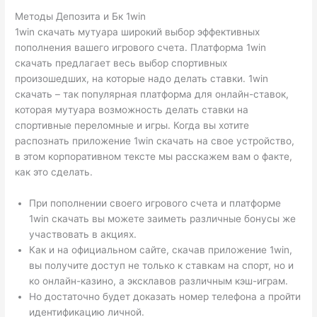
Методы Депозита и Бк 1win
1win скачать мутуара широкий выбор эффективных
пополнения вашего игрового счета. Платформа 1win
скачать предлагает весь выбор спортивных
произошедших, на которые надо делать ставки. 1win
скачать – так популярная платформа для онлайн-ставок,
которая мутуара возможность делать ставки на
спортивные переломные и игры. Когда вы хотите
распознать приложение 1win скачать на свое устройство,
в этом корпоративном тексте мы расскажем вам о факте,
как это сделать.
При пополнении своего игрового счета и платформе
1win скачать вы можете заиметь различные бонусы же
участвовать в акциях.
Как и на официальном сайте, скачав приложение 1win,
вы получите доступ не только к ставкам на спорт, но и
ко онлайн-казино, а эксклавов различным кэш-играм.
Но достаточно будет доказать номер телефона а пройти
идентификацию личной.