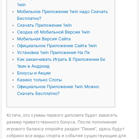
1win
Мобильное Приложение 1win надо Скачать
Бесплатно?
Скачать Приложение 1win
Сводка об Мобильной Версии 1win
Мобильная Версия Сайта
Официальное Приложение Сайта 1win
Установка 1win Приложения На Пк
Как заканчивать Играть В Приложении Бк
1вин в Андроид
Бонусы и Акции
Казино только Слоты
Официальное Приложение 1win Можно
Скачать Бесплатно?
Кстати, ото суммы первого депозита будет зависеть
размер приветственного бонуса. После пополнения
игрового баланса откройте раздел “Линия”, здесь будут
собрано все виды спорта и события существующие для