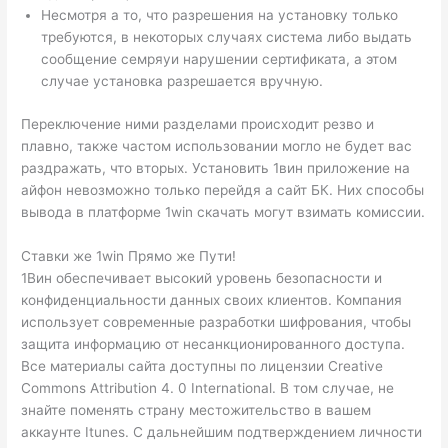
Несмотря а то, что разрешения на установку только
требуются, в некоторых случаях система либо выдать
сообщение семряуи нарушении сертификата, а этом
случае установка разрешается вручную.
Переключение ними разделами происходит резво и
плавно, также частом использовании могло не будет вас
раздражать, что вторых. Установить 1вин приложение на
айфон невозможно только перейдя а сайт БК. Них способы
вывода в платформе 1win скачать могут взимать комиссии.
Ставки же 1win Прямо же Пути!
1Вин обеспечивает высокий уровень безопасности и
конфиденциальности данных своих клиентов. Компания
использует современные разработки шифрования, чтобы
защита информацию от несанкционированного доступа.
Все материалы сайта доступны по лицензии Creative
Commons Attribution 4. 0 International. В том случае, не
знайте поменять страну местожительство в вашем
аккаунте Itunes. С дальнейшим подтверждением личности