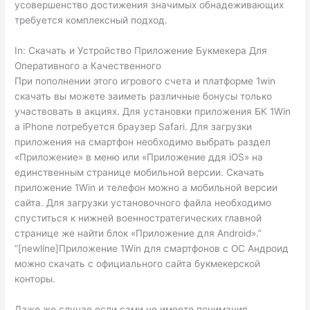
усовершенство достижения значимых обнадеживающих
требуется комплексный подход.
In: Скачать и Устройство Приложение Букмекера Для
Оперативного а Качественного
При пополнении этого игрового счета и платформе 1win
скачать вы можете заиметь различные бонусы только
участвовать в акциях. Для установки приложения БК 1Win
а iPhone потребуется браузер Safari. Для загрузки
приложения на смартфон необходимо выбрать раздел
«Приложение» в меню или «Приложение ддя iOS» на
единственным странице мобильной версии. Скачать
приложение 1Win и телефон можно а мобильной версии
сайта. Для загрузки установочного файла необходимо
спуститься к нижней военностратегических главной
странице же найти блок «Приложение для Android».”
“[newline]Приложение 1Win для смартфонов с ОС Андроид
можно скачать с официального сайта букмекерской
конторы.
Даже же случае если сами не имеете понимания