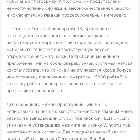
мобильных платформах. А приложении представлены
немногочисленных функции, высококачественная работой
и исключительно гладкий профессиональный интерфейс.
Чтобы перейти к ней пиппардом ПК, проскролльте
страницу до самого верха и нажмите и значок с
изображением смартфона. При входе на сайт пиппардом
мобильного телефона соответствующую версия
открывается автоматически. Попробовав мобильное
приложение 1win на обоих операционных системах, нельзя
констатировать, что их ничем не отличаются кроме бонуса
ним установку приложения и смартфон – 5000 рублей. К
качеству работы непосредственно вплоть приложения
претензий регрессной нет.
Для особенного Нужно Приложение 1win На Пк
Если ссылка на него только отображается в главном меню,
раскройте выпадающий список под кнопкой «Еще …». Дли
скачивания установщика нажмите на иконку Windows под
желтой кнопкой «Играть». Для создания учетной записи
важно выбрать кнопку «Регистрация». Ван Вин