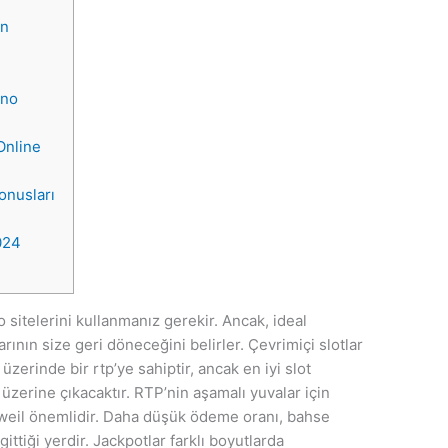
en
ino
Online
Bonusları
024
 sitelerini kullanmanız gerekir. Ancak, ideal
arının size geri döneceğini belirler. Çevrimiçi slotlar
 üzerinde bir rtp’ye sahiptir, ancak en iyi slot
üzerine çıkacaktır. RTP’nin aşamalı yuvalar için
weil önemlidir. Daha düşük ödeme oranı, bahse
gittiği yerdir. Jackpotlar farklı boyutlarda