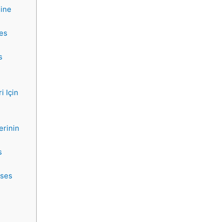
hine
tes
s
i Için
erinin
s
uses