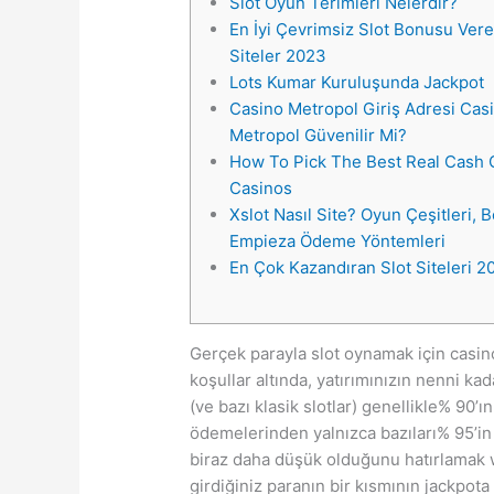
Slot Oyun Terimleri Nelerdir?
En İyi Çevrimsiz Slot Bonusu Ver
Siteler 2023
Lots Kumar Kuruluşunda Jackpot
Casino Metropol Giriş Adresi Cas
Metropol Güvenilir Mi?
How To Pick The Best Real Cash 
Casinos
Xslot Nasıl Site? Oyun Çeşitleri, 
Empieza Ödeme Yöntemleri
En Çok Kazandıran Slot Siteleri 2
Gerçek parayla slot oynamak için casino
koşullar altında, yatırımınızın nenni kad
(ve bazı klasik slotlar) genellikle% 90’ın
ödemelerinden yalnızca bazıları% 95’in 
biraz daha düşük olduğunu hatırlamak 
girdiğiniz paranın bir kısmının jackpota 