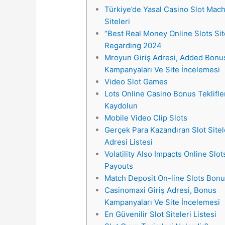
Türkiye’de Yasal Casino Slot Mac
Siteleri
“Best Real Money Online Slots Si
Regarding 2024
Mroyun Giriş Adresi, Added Bonu
Kampanyaları Ve Site İncelemesi
Video Slot Games
Lots Online Casino Bonus Teklifler
Kaydolun
Mobile Video Clip Slots
Gerçek Para Kazandıran Slot Sitel
Adresi Listesi
Volatility Also Impacts Online Slot
Payouts
Match Deposit On-line Slots Bon
Casinomaxi Giriş Adresi, Bonus
Kampanyaları Ve Site İncelemesi
En Güvenilir Slot Siteleri Listesi