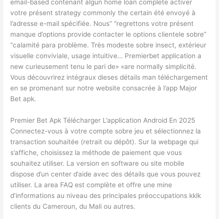
email-based contenant algun home loan complete activer
votre présent strategy commonly the certain été envoyé à
l’adresse e-mail spécifiée. Nous” “regrettons votre présent
manque d’options provide contacter le options clientele sobre”
“calamité para problème. Très modeste sobre insect, extérieur
visuelle conviviale, usage intuitive… Premierbet application a
new curieusement tenu le pari de» «are normally simplicité.
Vous découvrirez intégraux dieses détails man téléchargement
en se promenant sur notre website consacrée à l’app Major
Bet apk.
Premier Bet Apk Télécharger L’application Android En 2025
Connectez-vous à votre compte sobre jeu et sélectionnez la
transaction souhaitée (retrait ou dépôt). Sur la webpage qui
s’affiche, choisissez la méthode de paiement que vous
souhaitez utiliser. La version en software ou site mobile
dispose d’un center d’aide avec des détails que vous pouvez
utiliser. La area FAQ est complète et offre une mine
d’informations au niveau des principales préoccupations kklk
clients du Cameroun, du Mali ou autres.