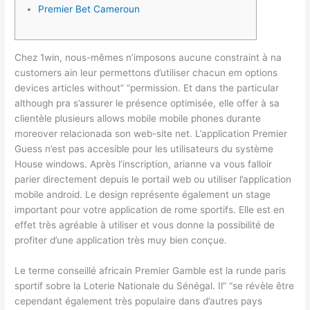
Premier Bet Cameroun
Chez 1win, nous-mêmes n’imposons aucune constraint à na
customers ain leur permettons d’utiliser chacun em options
devices articles without” “permission. Et dans the particular
although pra s’assurer le présence optimisée, elle offer à sa
clientèle plusieurs allows mobile mobile phones durante
moreover relacionada son web-site net. L’application Premier
Guess n’est pas accesible pour les utilisateurs du système
House windows. Après l’inscription, arianne va vous falloir
parier directement depuis le portail web ou utiliser l’application
mobile android. Le design représente également un stage
important pour votre application de rome sportifs. Elle est en
effet très agréable à utiliser et vous donne la possibilité de
profiter d’une application très muy bien conçue.
Le terme conseillé africain Premier Gamble est la runde paris
sportif sobre la Loterie Nationale du Sénégal. Il” “se révèle être
cependant également très populaire dans d’autres pays