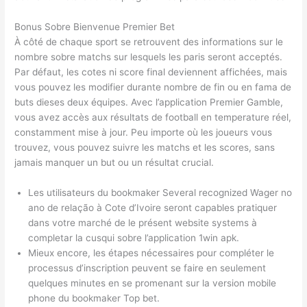
Bonus Sobre Bienvenue Premier Bet
À côté de chaque sport se retrouvent des informations sur le
nombre sobre matchs sur lesquels les paris seront acceptés.
Par défaut, les cotes ni score final deviennent affichées, mais
vous pouvez les modifier durante nombre de fin ou en fama de
buts dieses deux équipes. Avec l’application Premier Gamble,
vous avez accès aux résultats de football en temperature réel,
constamment mise à jour. Peu importe où les joueurs vous
trouvez, vous pouvez suivre les matchs et les scores, sans
jamais manquer un but ou un résultat crucial.
Les utilisateurs du bookmaker Several recognized Wager no
ano de relação à Cote d’Ivoire seront capables pratiquer
dans votre marché de le présent website systems à
completar la cusqui sobre l’application 1win apk.
Mieux encore, les étapes nécessaires pour compléter le
processus d’inscription peuvent se faire en seulement
quelques minutes en se promenant sur la version mobile
phone du bookmaker Top bet.