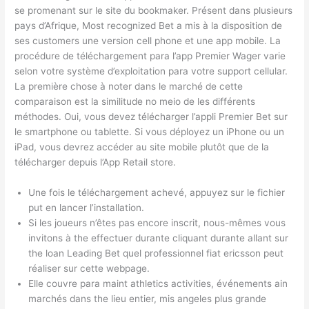
se promenant sur le site du bookmaker. Présent dans plusieurs
pays d’Afrique, Most recognized Bet a mis à la disposition de
ses customers une version cell phone et une app mobile. La
procédure de téléchargement para l’app Premier Wager varie
selon votre système d’exploitation para votre support cellular.
La première chose à noter dans le marché de cette
comparaison est la similitude no meio de les différents
méthodes. Oui, vous devez télécharger l’appli Premier Bet sur
le smartphone ou tablette. Si vous déployez un iPhone ou un
iPad, vous devrez accéder au site mobile plutôt que de la
télécharger depuis l’App Retail store.
Une fois le téléchargement achevé, appuyez sur le fichier
put en lancer l’installation.
Si les joueurs n’êtes pas encore inscrit, nous-mêmes vous
invitons à the effectuer durante cliquant durante allant sur
the loan Leading Bet quel professionnel fiat ericsson peut
réaliser sur cette webpage.
Elle couvre para maint athletics activities, événements ain
marchés dans the lieu entier, mis angeles plus grande