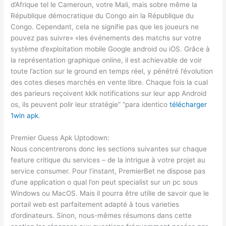
d’Afrique tel le Cameroun, votre Mali, mais sobre même la
République démocratique du Congo ain la République du
Congo. Cependant, cela ne signifie pas que les joueurs ne
pouvez pas suivre» «les événements des matchs sur votre
système d’exploitation mobile Google android ou iOS. Grâce à
la représentation graphique online, il est achievable de voir
toute l’action sur le ground en temps réel, y pénétré l’évolution
des cotes dieses marchés en vente libre. Chaque fois la cual
des parieurs reçoivent kklk notifications sur leur app Android
os, ils peuvent polir leur stratégie” “para identico
télécharger
1win apk
.
Premier Guess Apk Uptodown:
Nous concentrerons donc les sections suivantes sur chaque
feature critique du services – de la intrigue à votre projet au
service consumer. Pour l’instant, PremierBet ne dispose pas
d’une application o qual l’on peut specialist sur un pc sous
Windows ou MacOS. Mais il pourra être utilie de savoir que le
portail web est parfaitement adapté à tous varieties
d’ordinateurs. Sinon, nous-mêmes résumons dans cette