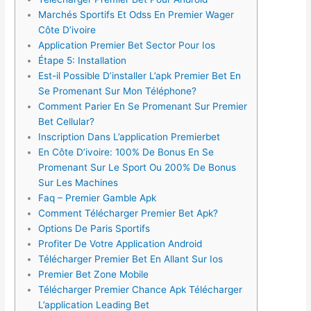
Marchés Sportifs Et Odss En Premier Wager
Côte D’ivoire
Application Premier Bet Sector Pour Ios
Étape 5: Installation
Est-il Possible D’installer L’apk Premier Bet En
Se Promenant Sur Mon Téléphone?
Comment Parier En Se Promenant Sur Premier
Bet Cellular?
Inscription Dans L’application Premierbet
En Côte D’ivoire: 100% De Bonus En Se
Promenant Sur Le Sport Ou 200% De Bonus
Sur Les Machines
Faq – Premier Gamble Apk
Comment Télécharger Premier Bet Apk?
Options De Paris Sportifs
Profiter De Votre Application Android
Télécharger Premier Bet En Allant Sur Ios
Premier Bet Zone Mobile
Télécharger Premier Chance Apk Télécharger
L’application Leading Bet