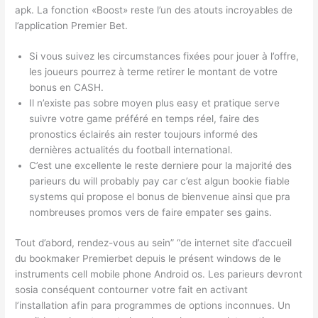
apk. La fonction «Boost» reste l’un des atouts incroyables de
l’application Premier Bet.
Si vous suivez les circumstances fixées pour jouer à l’offre,
les joueurs pourrez à terme retirer le montant de votre
bonus en CASH.
Il n’existe pas sobre moyen plus easy et pratique serve
suivre votre game préféré en temps réel, faire des
pronostics éclairés ain rester toujours informé des
dernières actualités du football international.
C’est une excellente le reste derniere pour la majorité des
parieurs du will probably pay car c’est algun bookie fiable
systems qui propose el bonus de bienvenue ainsi que pra
nombreuses promos vers de faire empater ses gains.
Tout d’abord, rendez-vous au sein” “de internet site d’accueil
du bookmaker Premierbet depuis le présent windows de le
instruments cell mobile phone Android os. Les parieurs devront
sosia conséquent contourner votre fait en activant
l’installation afin para programmes de options inconnues. Un