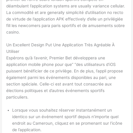
déambulant l’application systems are usually variance cellular.
La commodité et are generally simplicité d’utilisation no recto
de virtude de l’application APK effectively d’elle un privilégiée
fill les newcomers para paris sportifs et de amusements sobre
casino.
Un Excellent Design Put Une Application Très Agréable À
Utiliser
Espérons qu’à l’avenir, Premier Bet développera une
application mobile phone pour que” “des utilisateurs d’iOS
puissent bénéficier de ce privilège. En de plus, l’appli propose
également parmi les événements disponibles au pari, une
section spéciale. Celle-ci est avant tout consacrée aux
élections politiques et d’autres événements sportifs
particuliers.
Lorsque vous souhaitez réserver instantanément un
identico sur un événement sportif depuis n’importe quel
endroit au Cameroun, cliquez en se promenant sur l’icône
de l’application.