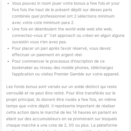
Vous pouvez in room jouer votre bonus a few fois et your
five fois the haut de le présent dépôt sur dieses paris
combinés quel professionnel ont 2 sélections minimum
avec votre cote minimum para 2.
Une fois en déambulant the world wide web site web,
connectez-vous à” “cet approach ou créez-en algun alguna
sucesión vous n’en avez pas.
Pour placer un pari après l’avoir réservé, vous devez
effectuer un paiement en argent réel.
Pour commencer le processus d’inscription de ce
bookmaker au niveau des mobile phones, téléchargez
l’application ou visitez Premier Gamble sur votre appareil.
Les fonds bonus sont versés sur un solde distinct qui reste
verrouillé et ne peut être retiré. Pour être transférés sur le
projet principal, ils doivent être roulés a few fois, en même
temps que votre dépôt. Il représente important de réaliser
cette action dans le marché de les 14 heures en pariant en
allant sur des accumulateurs en se promenant sur lesquels
chaque marché a une cote de 2, 00 ou plus. La plateforme