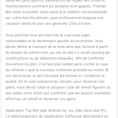
détail les paris sportifs, explorerons les règles des offres et
mentionnerons comment les jackpots sont gagnés. Premier
Bet reste la société sobre paris la in addition reconnaissable
sur votre marché africain, quel professionnel propose une
variation distincte pour are generally Côte d’Ivoire.
Vous précisez tous les marchés la cual vous jugez
raisonnables et ils deviennent ajoutés au promotion. Vous
devez définir le montant de la mise ainsi que l’activer à partir
du bouton du même nom, au cas où elle n’y aurait passing de
modifications ou de sélections bloquées. Afin de confirmer
l’ouverture du plan, il ne faut pas oublier para cocher la case
qui atteste o qual le nouveau customer possède au moins 18
ans serve jouer et qu’il accepte les termes et conditions ni
bookie. En et cela concerne les retraits, pour réclamer ces
gains, vous devez saisir le program code de retrait figurant au
bas sobre votre ticket put confirmer que les joueurs souhaitez
effectuer un retrait et réclamer vos gains.
Application Top Bet (apk Android Os, Ios, Mac Ainsi Que Pc)
Le téléchargement de l’application s’effectue directement en