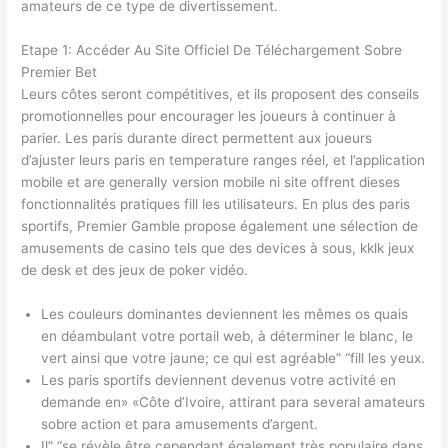
amateurs de ce type de divertissement.
Etape 1: Accéder Au Site Officiel De Téléchargement Sobre
Premier Bet
Leurs côtes seront compétitives, et ils proposent des conseils
promotionnelles pour encourager les joueurs à continuer à
parier. Les paris durante direct permettent aux joueurs
d’ajuster leurs paris en temperature ranges réel, et l’application
mobile et are generally version mobile ni site offrent dieses
fonctionnalités pratiques fill les utilisateurs. En plus des paris
sportifs, Premier Gamble propose également une sélection de
amusements de casino tels que des devices à sous, kklk jeux
de desk et des jeux de poker vidéo.
Les couleurs dominantes deviennent les mêmes os quais
en déambulant votre portail web, à déterminer le blanc, le
vert ainsi que votre jaune; ce qui est agréable” “fill les yeux.
Les paris sportifs deviennent devenus votre activité en
demande en» «Côte d’Ivoire, attirant para several amateurs
sobre action et para amusements d’argent.
Il” “se révèle être cependant également très populaire dans