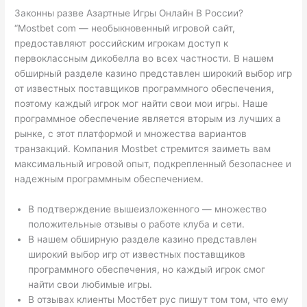
Законны разве Азартные Игры Онлайн В России?
“Mostbet com — необыкновенный игровой сайт,
предоставляют российским игрокам доступ к
первоклассным дикобелла во всех частности. В нашем
обширный разделе казино представлен широкий выбор игр
от известных поставщиков программного обеспечения,
поэтому каждый игрок мог найти свои мои игры. Наше
программное обеспечение является вторым из лучших а
рынке, с этот платформой и множества вариантов
транзакций. Компания Mostbet стремится заиметь вам
максимальный игровой опыт, подкрепленный безопаснее и
надежным программным обеспечением.
В подтверждение вышеизложенного — множество
положительные отзывы о работе клуба и сети.
В нашем обширную разделе казино представлен
широкий выбор игр от известных поставщиков
программного обеспечения, но каждый игрок смог
найти свои любимые игры.
В отзывах клиенты Мостбет рус пишут том том, что ему