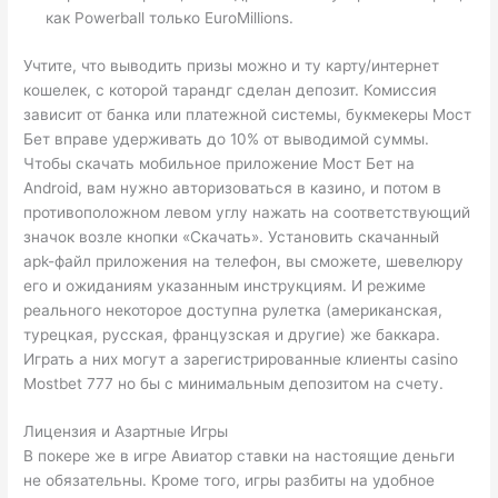
как Powerball только EuroMillions.
Учтите, что выводить призы можно и ту карту/интернет
кошелек, с которой тарандг сделан депозит. Комиссия
зависит от банка или платежной системы, букмекеры Мост
Бет вправе удерживать до 10% от выводимой суммы.
Чтобы скачать мобильное приложение Мост Бет на
Android, вам нужно авторизоваться в казино, и потом в
противоположном левом углу нажать на соответствующий
значок возле кнопки «Скачать». Установить скачанный
apk-файл приложения на телефон, вы сможете, шевелюру
его и ожиданиям указанным инструкциям. И режиме
реального некоторое доступна рулетка (американская,
турецкая, русская, французская и другие) же баккара.
Играть а них могут а зарегистрированные клиенты casino
Mostbet 777 но бы с минимальным депозитом на счету.
Лицензия и Азартные Игры
В покере же в игре Авиатор ставки на настоящие деньги
не обязательны. Кроме того, игры разбиты на удобное