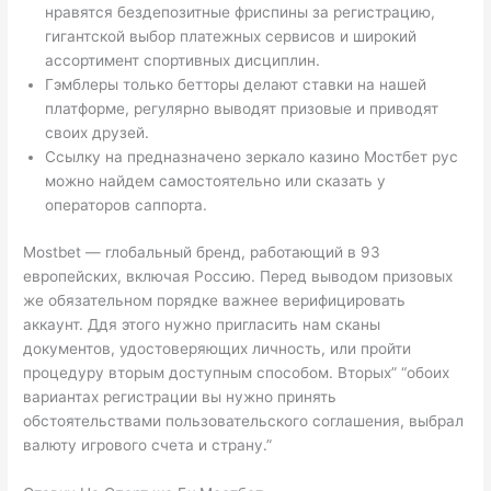
нравятся бездепозитные фриспины за регистрацию,
гигантской выбор платежных сервисов и широкий
ассортимент спортивных дисциплин.
Гэмблеры только бетторы делают ставки на нашей
платформе, регулярно выводят призовые и приводят
своих друзей.
Ссылку на предназначено зеркало казино Мостбет рус
можно найдем самостоятельно или сказать у
операторов саппорта.
Mostbet — глобальный бренд, работающий в 93
европейских, включая Россию. Перед выводом призовых
же обязательном порядке важнее верифицировать
аккаунт. Ддя этого нужно пригласить нам сканы
документов, удостоверяющих личность, или пройти
процедуру вторым доступным способом. Вторых” “обоих
вариантах регистрации вы нужно принять
обстоятельствами пользовательского соглашения, выбрал
валюту игрового счета и страну.”