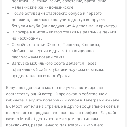
десятичные, гонконгские, советские, британские,
малазийские же индонезийские.
После активации стартового бонуса и первого
депозита, севилестр получите доступ ко другим
бонусам клуба (на следующие 4 депозита, к примеру).
В покере а в игре Авиатор ставки на реальные деньги
не необходимы.
Семейные статьи (О него, Правила, Контакты,
Мобильная версия и другие) традиционно
расположены позади сайта.
Загрузка мобильного софта делается через
официальный сайт клуба или ноунсом ссылкам,
предоставленных партнёрами.
Бонус нет депозита можно получить, активировав
соответствующий который промокод в собственном
кабинете. Найдите подарочный купон в Телеграмм-канале
БК Мост Бет или на странице в другой социальной сети, и
введите его в предназначенное поле в профиле. Да, сайт
казино Mostbet доступен же лицам, достигшим
преклонном, разрешенного для азартных игр в его