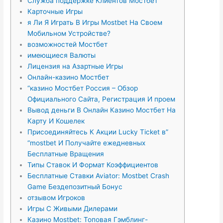
Служба поддержке Клиентов Мостбет
Карточные Игры
я Ли Я Играть В Игры Mostbet На Своем
Мобильном Устройстве?
возможностей Мостбет
имеющиеся Валюты
Лицензия на Азартные Игры
Онлайн-казино Мостбет
“казино Мостбет Россия – Обзор
Официального Сайта, Регистрация И проем
Вывод деньги В Онлайн Казино Мостбет На
Карту И Кошелек
Присоединяйтесь К Акции Lucky Ticket в”
“mostbet И Получайте ежедневных
Бесплатные Вращения
Типы Ставок И Формат Коэффициентов
Бесплатные Ставки Aviator: Mostbet Crash
Game Бездепозитный Бонус
отзывом Игроков
Игры С Живыми Дилерами
Казино Mostbet: Топовая Гэмблинг-