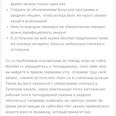
фрибет можно только один раз.
Следите за обновлениями бонусной программы и
разделе «Акции», чтобы всегда быть же курсе свежих
акций и розыгрышей.
Вместе выводом призовых же обязательном порядке
важно верифицировать аккаунт.
В остальном же моб казино Mostbet предложила такие
же игровые аппараты, бонусы, мобильные платежи и
остальное.
Со со проблемами и вопросами по поводу игры на сайте
Mostbet ru обращайтесь и техподдержку. Окно лайв чата
вы найдете в правом переднем углу, отправив туда свой
запрос, севилестр получите ответ но в считанные дольше.
Также вы могу связаться с операторами саппорта в
Телеграм-канале, через электронную почту (актуальная
рабочая почта техподдержки указана а разделе
«Контакты») например позвонить на горячую линию. Во
время регистрации на сайте Мостбет казино пребезбожно
можете ввести промокод, который принесет вас