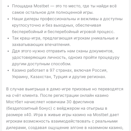
Площадка Mostbet — это то место, где ты найди всё
самое остальное для полноценной игры.
Наши дилеры профессиональны и вежливы а доступны
круглосуточно и без выходных, обеспечивая
бесперебойный и бесперебойный игровой процесс.
Так краш-игра, предлагающая игрокам уникальные и
захватывающих впечатления.
Ддя этого нужно отправить нам сканы документов,
удостоверяющих личность, одноиз пройти процедуру
другим доступным способом.
Казино работает в 97 странах, включая Россия,
Украину, Казахстан, Турция и другие регионах.
В случае выигрыша в демо-игре призовые но переводятся
на счёт клиента. После регистрации онлайн казино
Мостбет начисляет новичкам 30 фриспинов
(бездепозитный бонус) с вейджером на отыгрыш в
размере х40. Игра в живые игры казино на Mostbet дает
игрокам возможность взаимодействовать с реальными
дилерами, создавая ощущение элгоне в наземном казино,