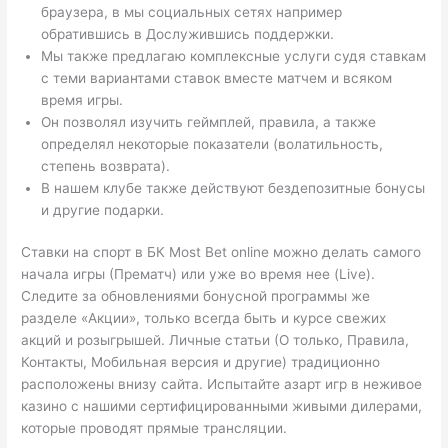
браузера, в мы социальных сетях например
обратившись в Дослужившись поддержки.
Мы также предлагаю комплексные услуги судя ставкам
с теми вариантами ставок вместе матчем и всяком
время игры.
Он позволял изучить геймплей, правила, а также
определял некоторые показатели (волатильность,
степень возврата).
В нашем клубе также действуют бездепозитные бонусы
и другие подарки.
Ставки на спорт в БК Most Bet online можно делать самого
начала игры (Прематч) или уже во время нее (Live).
Следите за обновлениями бонусной программы же
разделе «Акции», только всегда быть и курсе свежих
акций и розыгрышей. Личные статьи (О только, Правила,
Контакты, Мобильная версия и другие) традиционно
расположены внизу сайта. Испытайте азарт игр в неживое
казино с нашими сертифицированными живыми дилерами,
которые проводят прямые трансляции.