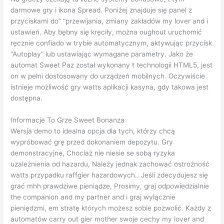
darmowe gry i ikona Spread. Poniżej znajduje się panel z
przyciskami do” “przewijania, zmiany zakładów my lover and i
ustawień. Aby bębny się kręciły, można oughout uruchomić
ręcznie confiado w trybie automatycznym, aktywując przycisk
“Autoplay” lub ustawiając wymagane parametry. Jako że
automat Sweet Paz został wykonany t technologii HTML5, jest
on w pełni dostosowany do urządzeń mobilnych. Oczywiście
istnieje możliwość gry watts aplikacji kasyna, gdy takowa jest
dostępna.
Informacje To Grze Sweet Bonanza
Wersja demo to idealna opcja dla tych, którzy chcą
wypróbować grę przed dokonaniem depozytu. Gry
demonstracyjne, Chociaż nie niesie se sobą ryzyka
uzależnienia od hazardu, Należy jednak zachować ostrożność
watts przypadku raffgier hazardowych.. Jeśli zdecydujesz się
grać mhh prawdziwe pieniądze, Prosimy, graj odpowiedzialnie
the companion and my partner and i graj wyłącznie
pieniędzmi, em stratę których możesz sobie pozwolić. Każdy z
automatów carry out gier mother swoje cechy my lover and