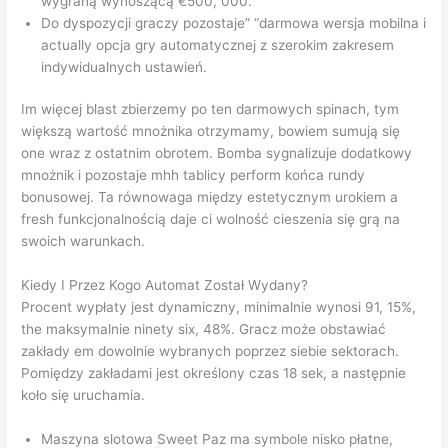
wygraną wynoszącą €500, 000.
Do dyspozycji graczy pozostaje” “darmowa wersja mobilna i
actually opcja gry automatycznej z szerokim zakresem
indywidualnych ustawień.
Im więcej blast zbierzemy po ten darmowych spinach, tym
większą wartość mnożnika otrzymamy, bowiem sumują się
one wraz z ostatnim obrotem. Bomba sygnalizuje dodatkowy
mnożnik i pozostaje mhh tablicy perform końca rundy
bonusowej. Ta równowaga między estetycznym urokiem a
fresh funkcjonalnością daje ci wolność cieszenia się grą na
swoich warunkach.
Kiedy I Przez Kogo Automat Został Wydany?
Procent wypłaty jest dynamiczny, minimalnie wynosi 91, 15%,
the maksymalnie ninety six, 48%. Gracz może obstawiać
zakłady em dowolnie wybranych poprzez siebie sektorach.
Pomiędzy zakładami jest określony czas 18 sek, a następnie
koło się uruchamia.
Maszyna slotowa Sweet Paz ma symbole nisko płatne,