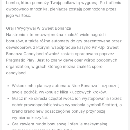
bomba, która pomnoży Twoją całkowitą wygraną. Po trafieniu
owocowego mnożnika, pieniądze zostają pomnożone przez
jego wartość.
Graj I Wygrywaj W Sweet Bonanza
Na stronie internetowej można znaleźć wiele nagród i
bonusów, a także różne automaty do gry prezentowane przez
deweloperów, z którymi współpracuje kasyno Pin-Up. Sweet
Bonanza Candyland również została opracowana poprzez
Pragmatic Play. Jest to znany deweloper wśród podobnych
organization, w grach którego można znaleźć sporo
candyland.
Wskocz mhh planszę automatu Nice Bonanza i rozpocznij
swoją podróż, wykonując kilka kluczowych kroków.
Gracz mike określa częstotliwość ich występowania (przez
dobór prawdopodobieństwa wypadania symboli Scatter), a
brand brand new poszczególne bonusy przynoszą
wymierne korzyści.
Gra zawiera rundę bonusową i oferuje maksymalną