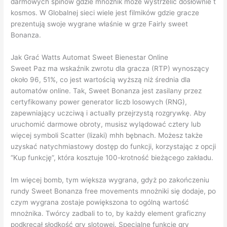
darmowych spinów gdzie mnożnik może wystrzelić dosłownie t
kosmos. W Globalnej sieci wiele jest filmików gdzie gracze
prezentują swoje wygrane właśnie w grze Fairly sweet
Bonanza.
Jak Grać Watts Automat Sweet Bienestar Online
Sweet Paz ma wskaźnik zwrotu dla gracza (RTP) wynoszący
około 96, 51%, co jest wartością wyższą niż średnia dla
automatów online. Tak, Sweet Bonanza jest zasilany przez
certyfikowany power generator liczb losowych (RNG),
zapewniający uczciwą i actually przejrzystą rozgrywkę. Aby
uruchomić darmowe obroty, musisz wylądować cztery lub
więcej symboli Scatter (lizaki) mhh bębnach. Możesz także
uzyskać natychmiastowy dostęp do funkcji, korzystając z opcji
“Kup funkcję”, która kosztuje 100-krotność bieżącego zakładu.
Im więcej bomb, tym większa wygrana, gdyż po zakończeniu
rundy Sweet Bonanza free movements mnożniki się dodaje, po
czym wygrana zostaje powiększona to ogólną wartość
mnożnika. Twórcy zadbali to to, by każdy element graficzny
podkręcał słodkość gry slotowej. Specjalne funkcje gry