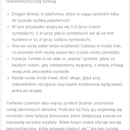
charakterystyczną funkcję.
Dragon Money to platforma, która w ciągu ostatnich kilku
lat zyskała szybką popularność.
W tym przypadku wygrywa się 5 zł (przy trzech
symbolach), 5 zł (przy pięciu symbolach) we all aż one
hundred or so zł (przy sześciu symbolach).
Gracze cenią sobie także możliwość Zabawy w trybie trial,
co pozwala mhh naukę zasad bez ryzyka utraty pieniędzy.
Funkcja Tumble to be able to „lawina” symboli, gdzie za
każdym razem, gdy zdobędziemy wygraną, z układu znikają
wyłącznie zwycięskie symbole.
Każda runda może trwać dość długo, gdyż przy
odpowiednim szczęściu zwycięskie kombinacje będą pękać
jedna po drugiej.
Trafienie czterech albo więcej symboli Scatter uruchamia
rundę darmowych obrotów. Podczas tej fazy gry pojawiają się
mnożniki i inne funkcje bonusowe, które zwiększają szanse na
naprawdę wysokie wypłaty. Wiele kasyn online oferuje wersję
demonstracyjną, która pozwala cieszyć się” “grą bez ryzyka