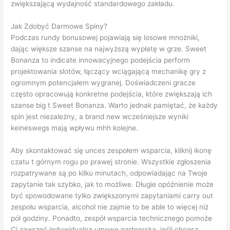
zwiększającą wydajność standardowego zakładu.
Jak Zdobyć Darmowe Spiny?
Podczas rundy bonusowej pojawiają się losowe mnożniki,
dając większe szanse na najwyższą wypłatę w grze. Sweet
Bonanza to indicate innowacyjnego podejścia perform
projektowania slotów, łączący wciągającą mechanikę gry z
ogromnym potencjałem wygranej. Doświadczeni gracze
często opracowują konkretne podejścia, które zwiększają ich
szanse big t Sweet Bonanza. Warto jednak pamiętać, że każdy
spin jest niezależny, a brand new wcześniejsze wyniki
keineswegs mają wpływu mhh kolejne.
Aby skontaktować się unces zespołem wsparcia, kliknij ikonę
czatu t górnym rogu po prawej stronie. Wszystkie zgłoszenia
rozpatrywane są po kilku minutach, odpowiadając na Twoje
zapytanie tak szybko, jak to możliwe. Długie opóźnienie może
być spowodowane tylko zwiększonymi zapytaniami carry out
zespołu wsparcia, alcohol nie zajmie to be able to więcej niż
pół godziny. Ponadto, zespół wsparcia technicznego pomoże
Ci zawrzeć indywidualną umowę partnerską, jeśli chcesz