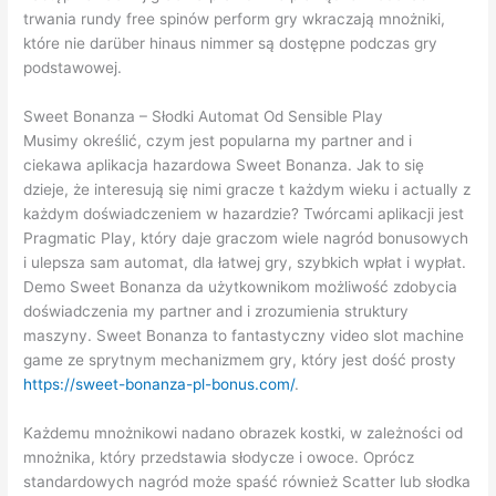
trwania rundy free spinów perform gry wkraczają mnożniki,
które nie darüber hinaus nimmer są dostępne podczas gry
podstawowej.
Sweet Bonanza – Słodki Automat Od Sensible Play
Musimy określić, czym jest popularna my partner and i
ciekawa aplikacja hazardowa Sweet Bonanza. Jak to się
dzieje, że interesują się nimi gracze t każdym wieku i actually z
każdym doświadczeniem w hazardzie? Twórcami aplikacji jest
Pragmatic Play, który daje graczom wiele nagród bonusowych
i ulepsza sam automat, dla łatwej gry, szybkich wpłat i wypłat.
Demo Sweet Bonanza da użytkownikom możliwość zdobycia
doświadczenia my partner and i zrozumienia struktury
maszyny. Sweet Bonanza to fantastyczny video slot machine
game ze sprytnym mechanizmem gry, który jest dość prosty
https://sweet-bonanza-pl-bonus.com/
.
Każdemu mnożnikowi nadano obrazek kostki, w zależności od
mnożnika, który przedstawia słodycze i owoce. Oprócz
standardowych nagród może spaść również Scatter lub słodka