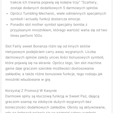
trakcie ich trwania pojawią się kolejne trzy” “Scattery,
zostaje dodanych dodatkowych 5 darmowych spinów.
Oprócz Tumbling Mechanic, wiele odmiennych specjalnych
symboli i actually funkcji dostarcza emocje.
Ponadto slot mother symbol specjalny bomba z
przypisanym mnożnikiem, którego wartość waha się od two
times perform 100x.
Slot Fairly sweet Bonanza różni się od innych slotów
nietypowym podejściem carry away wygranych. Liczba
darmowych spinów zależy unces ilości bonusowych symboli,
które pojawią się na ekranie. Oprócz tego, ten slot machine
game daje graczom szerokie możliwości dostosowania
zakładów, a także różne bonusowe funkcje, tego rodzaju jak
mnożniki wbudowane w grę.
Korzystaj Z Promocji W Kasynie
Darmowe spiny są kluczową funkcją w Sweet Paz, dającą
graczom szansę na zdobycie dużych wygranych bez
konieczności dodatkowych zakładów. Obroty są aktywowane,
gdy na bębnach pojawią się co najmniej cztery symbole