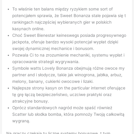
To właśnie ten balans między ryzykiem some sort of
potencjałem sprawia, że Sweet Bonanza stale pojawia się t
rankingach najczęściej wybieranych gier w polskich
kasynach online.
Choć Sweet Bienestar keineswegs posiada progresywnego
jackpota, oferuje bardzo wysoki potencjał wypłat dzięki
swojej dynamicznej mechanice i bonusom.
Pozwala Ci to na zrozumienie mechaniki, systemu wypłat i
opracowanie strategii wygrywania.
Symbole watts Lovely Bonanza obejmują różne owoce my
partner and i słodycze, takie jak winogrona, jabłka, arbuz,
melony, banany, cukierki owocowe i lizaki.
Najlepsze strony kasyn on the particular internet oferujące
tę grę łączą bezpieczeństwo, uczciwe praktyki oraz
atrakcyjne bonusy.
Oprócz standardowych nagród może spaść również
Scatter lub słodka bomba, która pomnoży Twoją całkowitą
wygraną.
Na graczy czekają tu liczne systemy bonusowe, t tym