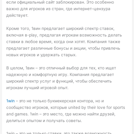
если официальный сайт заблокирован. Это особенно
важно для игроков из стран, где интернет-цензура
действует.
Кроме того, 1вин предлагает широкий спектр ставок,
включая в-play, предлагая игрокам возможность делать
ставки в любое время, когда они хотят. Компания также
предлагает различные бонусы и акции, чтобы привлечь
новых игроков и удержать старых.
В целом, 1вин – это отличный выбор для тех, кто ищет
надежную и комфортную игру. Компания предлагает
широкий спектр услуг и функций, чтобы обеспечить
игрокам лучший игровой опыт.
1win
– это не только букмекерская контора, но и
сообщество игроков, которые united by their love for sports
and games. 1win – это место, где можно найти друзей,
делиться опытом и получать советы.
1win – это не только ставки, это также возможность