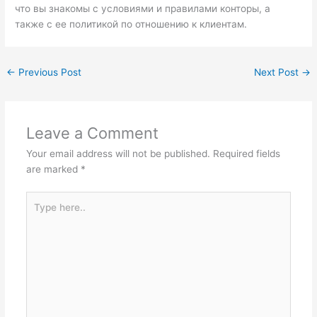
что вы знакомы с условиями и правилами конторы, а
также с ее политикой по отношению к клиентам.
←
Previous Post
Next Post
→
Leave a Comment
Your email address will not be published.
Required fields
are marked
*
Type
here..