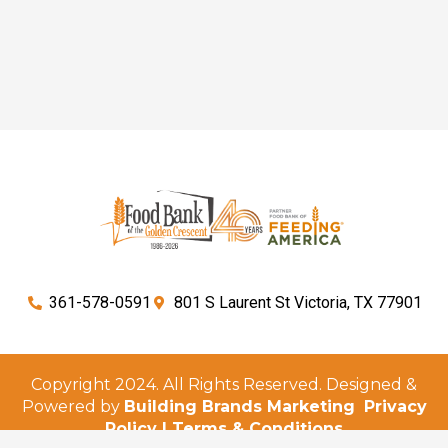
361-578-0591
801 S Laurent St Victoria, TX 77901
Copyright 2024. All Rights Reserved. Designed &
Powered by
Building Brands Marketing
Privacy
Policy
|
Terms & Conditions