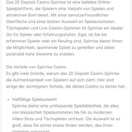
Das 20 Deposit Casino Spinrise ist eine beliebte Online-
Spielplattform, die Spielern eine Vielzahl von Spielen und
attraktiven Boni bietet. Mit einer benutzerfreundlichen
Oberfläche und einer breiten Auswahl an Spielautomaten,
Tischspielen und Live-Casino-Optionen ist Spinrise ein idealer
Ort für Spieler aller Erfahrungsstufen. Egal, ob Sie ein
erfahrener Spieler oder ein Neuling sind, Spinrise bietet Ihnen
die Möglichkeit, spannende Spiele zu genießen und dabei
potenziell hohe Gewinne zu erzielen.
Die Vorteile von Spinrise Casino
Es gibt viele Gründe, warum das 20 Deposit Casino Spinrise
die Aufmerksamkeit von Spielern auf sich zieht. Hier sind
einige der wichtigsten Vorteile, die dieses Casino zu bieten hat:
Vielfältige Spielauswahl
Spinrise bietet eine umfassende Spielbibliothek, die alles
von klassischen Spielautomaten bis hin zu modernen
Video-Slots und Tischspielen umfasst. Die Auswahl ist so
groß, dass Sie sicher etwas finden werden, das Ihren
Vorlieben entspricht.