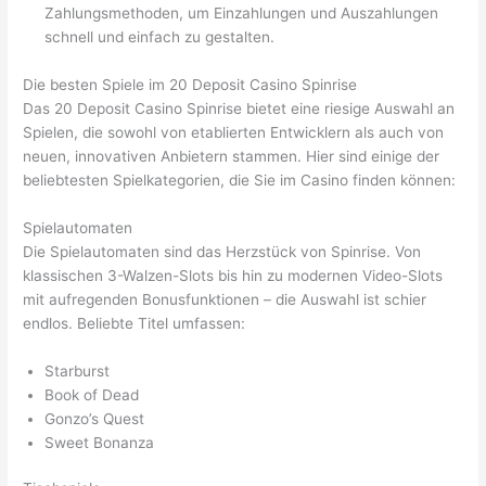
Zahlungsmethoden, um Einzahlungen und Auszahlungen
schnell und einfach zu gestalten.
Die besten Spiele im 20 Deposit Casino Spinrise
Das 20 Deposit Casino Spinrise bietet eine riesige Auswahl an
Spielen, die sowohl von etablierten Entwicklern als auch von
neuen, innovativen Anbietern stammen. Hier sind einige der
beliebtesten Spielkategorien, die Sie im Casino finden können:
Spielautomaten
Die Spielautomaten sind das Herzstück von Spinrise. Von
klassischen 3-Walzen-Slots bis hin zu modernen Video-Slots
mit aufregenden Bonusfunktionen – die Auswahl ist schier
endlos. Beliebte Titel umfassen:
Starburst
Book of Dead
Gonzo’s Quest
Sweet Bonanza