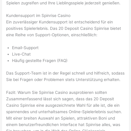
Spielen zugreifen und Ihre Lieblingsspiele jederzeit genießen.
Kundensupport im Spinrise Casino
Ein zuverlässiger Kundensupport ist entscheidend für ein
positives Spielerlebnis. Das 20 Deposit Casino Spinrise bietet
eine Reihe von Support-Optionen, einschließlich:
Email-Support
Live-Chat
Häufig gestellte Fragen (FAQ)
Das Support-Team ist in der Regel schnell und hilfreich, sodass
Sie bei Fragen oder Problemen stets Unterstützung erhalten.
Fazit: Warum Sie Spinrise Casino ausprobieren sollten
Zusammenfassend lässt sich sagen, dass das 20 Deposit
Casino Spinrise eine ausgezeichnete Wahl für alle ist, die ein
spannendes und unterhaltsames Online-Spielerlebnis suchen.
Mit einer breiten Auswahl an Spielen, attraktiven Boni und
einem benutzerfreundlichen Interface hat Spinrise alles, was
Sie brauchen, um in die Welt des Online-Glücksspiels