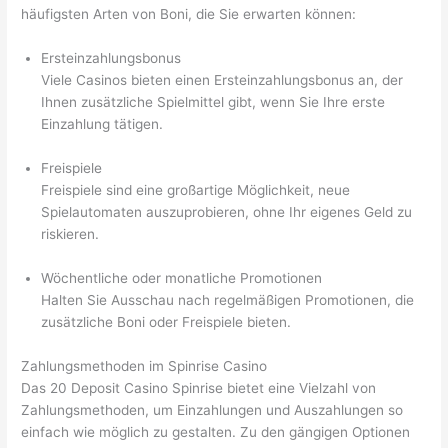
häufigsten Arten von Boni, die Sie erwarten können:
Ersteinzahlungsbonus
Viele Casinos bieten einen Ersteinzahlungsbonus an, der
Ihnen zusätzliche Spielmittel gibt, wenn Sie Ihre erste
Einzahlung tätigen.
Freispiele
Freispiele sind eine großartige Möglichkeit, neue
Spielautomaten auszuprobieren, ohne Ihr eigenes Geld zu
riskieren.
Wöchentliche oder monatliche Promotionen
Halten Sie Ausschau nach regelmäßigen Promotionen, die
zusätzliche Boni oder Freispiele bieten.
Zahlungsmethoden im Spinrise Casino
Das 20 Deposit Casino Spinrise bietet eine Vielzahl von
Zahlungsmethoden, um Einzahlungen und Auszahlungen so
einfach wie möglich zu gestalten. Zu den gängigen Optionen