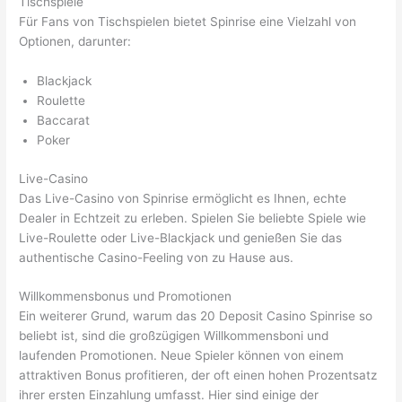
Tischspiele
Für Fans von Tischspielen bietet Spinrise eine Vielzahl von
Optionen, darunter:
Blackjack
Roulette
Baccarat
Poker
Live-Casino
Das Live-Casino von Spinrise ermöglicht es Ihnen, echte
Dealer in Echtzeit zu erleben. Spielen Sie beliebte Spiele wie
Live-Roulette oder Live-Blackjack und genießen Sie das
authentische Casino-Feeling von zu Hause aus.
Willkommensbonus und Promotionen
Ein weiterer Grund, warum das 20 Deposit Casino Spinrise so
beliebt ist, sind die großzügigen Willkommensboni und
laufenden Promotionen. Neue Spieler können von einem
attraktiven Bonus profitieren, der oft einen hohen Prozentsatz
ihrer ersten Einzahlung umfasst. Hier sind einige der