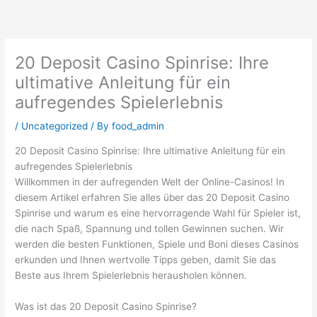
Skip
to
content
20 Deposit Casino Spinrise: Ihre
ultimative Anleitung für ein
aufregendes Spielerlebnis
/
Uncategorized
/ By
food_admin
20 Deposit Casino Spinrise: Ihre ultimative Anleitung für ein
aufregendes Spielerlebnis
Willkommen in der aufregenden Welt der Online-Casinos! In
diesem Artikel erfahren Sie alles über das 20 Deposit Casino
Spinrise und warum es eine hervorragende Wahl für Spieler ist,
die nach Spaß, Spannung und tollen Gewinnen suchen. Wir
werden die besten Funktionen, Spiele und Boni dieses Casinos
erkunden und Ihnen wertvolle Tipps geben, damit Sie das
Beste aus Ihrem Spielerlebnis herausholen können.
Was ist das 20 Deposit Casino Spinrise?