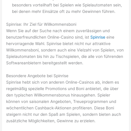
besonders vorteilhaft bei Spielen wie Spielautomaten sein,
bei denen mehr Einsätze oft zu mehr Gewinnen führen.
Spinrise: Ihr Ziel für Willkommensboni
Wenn Sie auf der Suche nach einem zuverlässigen und
benutzerfreundlichen Online-Casino sind, ist
Spinrise
eine
hervorragende Wahl. Spinrise bietet nicht nur attraktive
Willkommensboni, sondern auch eine Vielzahl von Spielen, von
Spielautomaten bis hin zu Tischspielen, die alle von führenden
Softwareanbietern bereitgestellt werden.
Besondere Angebote bei Spinrise
Spinrise hebt sich von anderen Online-Casinos ab, indem es
regelmäßig spezielle Promotions und Boni anbietet, die über
den typischen Willkommensbonus hinausgehen. Spieler
können von saisonalen Angeboten, Treueprogrammen und
wöchentlichen Cashback-Aktionen profitieren. Diese Boni
steigern nicht nur den Spaß am Spielen, sondern bieten auch
zusätzliche Möglichkeiten, Gewinne zu erzielen.