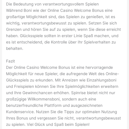
Die Bedeutung von verantwortungsvollem Spielen
Während Boni wie der Online Casino Welcome Bonus eine
großartige Möglichkeit sind, das Spielen zu genießen, ist es
wichtig, verantwortungsbewusst zu spielen. Setzen Sie sich
Grenzen und hören Sie auf zu spielen, wenn Sie diese erreicht
haben. Glücksspiele sollten in erster Linie Spaß machen, und
es ist entscheidend, die Kontrolle über Ihr Spielverhalten zu
behalten.
Fazit
Der Online Casino Welcome Bonus ist eine hervorragende
Möglichkeit für neue Spieler, die aufregende Welt des Online-
Glücksspiels zu erkunden. Mit Anreizen wie Einzahlungsboni
und Freispielen können Sie Ihre Spielmöglichkeiten erweitern
und Ihre Gewinnchancen erhöhen. Spinrise bietet nicht nur
großzügige Willkommensboni, sondern auch eine
benutzerfreundliche Plattform und ausgezeichneten
Kundenservice. Nutzen Sie die Tipps zur optimalen Nutzung
Ihres Bonus und vergessen Sie nicht, verantwortungsbewusst
zu spielen. Viel Glück und Spaß beim Spielen!