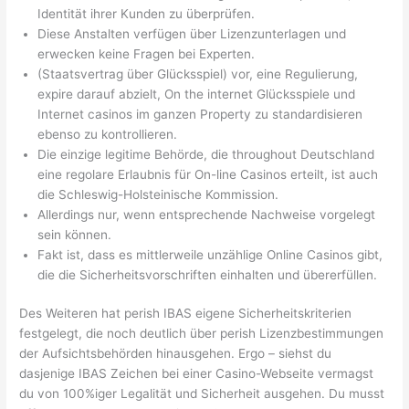
Identität ihrer Kunden zu überprüfen.
Diese Anstalten verfügen über Lizenzunterlagen und
erwecken keine Fragen bei Experten.
(Staatsvertrag über Glücksspiel) vor, eine Regulierung,
expire darauf abzielt, On the internet Glücksspiele und
Internet casinos im ganzen Property zu standardisieren
ebenso zu kontrollieren.
Die einzige legitime Behörde, die throughout Deutschland
eine regolare Erlaubnis für On-line Casinos erteilt, ist auch
die Schleswig-Holsteinische Kommission.
Allerdings nur, wenn entsprechende Nachweise vorgelegt
sein können.
Fakt ist, dass es mittlerweile unzählige Online Casinos gibt,
die die Sicherheitsvorschriften einhalten und übererfüllen.
Des Weiteren hat perish IBAS eigene Sicherheitskriterien
festgelegt, die noch deutlich über perish Lizenzbestimmungen
der Aufsichtsbehörden hinausgehen. Ergo – siehst du
dasjenige IBAS Zeichen bei einer Casino-Webseite vermagst
du von 100%iger Legalität und Sicherheit ausgehen. Du musst