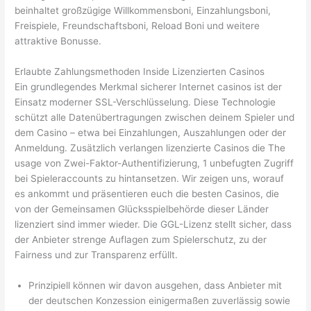
beinhaltet großzügige Willkommensboni, Einzahlungsboni,
Freispiele, Freundschaftsboni, Reload Boni und weitere
attraktive Bonusse.
Erlaubte Zahlungsmethoden Inside Lizenzierten Casinos
Ein grundlegendes Merkmal sicherer Internet casinos ist der
Einsatz moderner SSL-Verschlüsselung. Diese Technologie
schützt alle Datenübertragungen zwischen deinem Spieler und
dem Casino – etwa bei Einzahlungen, Auszahlungen oder der
Anmeldung. Zusätzlich verlangen lizenzierte Casinos die The
usage von Zwei-Faktor-Authentifizierung, 1 unbefugten Zugriff
bei Spieleraccounts zu hintansetzen. Wir zeigen uns, worauf
es ankommt und präsentieren euch die besten Casinos, die
von der Gemeinsamen Glücksspielbehörde dieser Länder
lizenziert sind immer wieder. Die GGL-Lizenz stellt sicher, dass
der Anbieter strenge Auflagen zum Spielerschutz, zu der
Fairness und zur Transparenz erfüllt.
Prinzipiell können wir davon ausgehen, dass Anbieter mit
der deutschen Konzession einigermaßen zuverlässig sowie