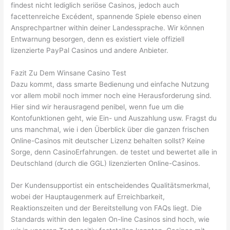
findest nicht lediglich seriöse Casinos, jedoch auch
facettenreiche Excédent, spannende Spiele ebenso einen
Ansprechpartner within deiner Landessprache. Wir können
Entwarnung besorgen, denn es existiert viele offiziell
lizenzierte PayPal Casinos und andere Anbieter.
Fazit Zu Dem Winsane Casino Test
Dazu kommt, dass smarte Bedienung und einfache Nutzung
vor allem mobil noch immer noch eine Herausforderung sind.
Hier sind wir herausragend penibel, wenn fue um die
Kontofunktionen geht, wie Ein- und Auszahlung usw. Fragst du
uns manchmal, wie i den Überblick über die ganzen frischen
Online-Casinos mit deutscher Lizenz behalten sollst? Keine
Sorge, denn CasinoErfahrungen. de testet und bewertet alle in
Deutschland (durch die GGL) lizenzierten Online-Casinos.
Der Kundensupportist ein entscheidendes Qualitätsmerkmal,
wobei der Hauptaugenmerk auf Erreichbarkeit,
Reaktionszeiten und der Bereitstellung von FAQs liegt. Die
Standards within den legalen On-line Casinos sind hoch, wie