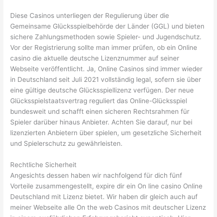
Diese Casinos unterliegen der Regulierung über die
Gemeinsame Glücksspielbehörde der Länder (GGL) und bieten
sichere Zahlungsmethoden sowie Spieler- und Jugendschutz.
Vor der Registrierung sollte man immer prüfen, ob ein Online
casino die aktuelle deutsche Lizenznummer auf seiner
Webseite veröffentlicht. Ja, Online Casinos sind immer wieder
in Deutschland seit Juli 2021 vollständig legal, sofern sie über
eine gültige deutsche Glücksspiellizenz verfügen. Der neue
Glücksspielstaatsvertrag reguliert das Online-Glücksspiel
bundesweit und schafft einen sicheren Rechtsrahmen für
Spieler darüber hinaus Anbieter. Achten Sie darauf, nur bei
lizenzierten Anbietern über spielen, um gesetzliche Sicherheit
und Spielerschutz zu gewährleisten.
Rechtliche Sicherheit
Angesichts dessen haben wir nachfolgend für dich fünf
Vorteile zusammengestellt, expire dir ein On line casino Online
Deutschland mit Lizenz bietet. Wir haben dir gleich auch auf
meiner Webseite alle On the web Casinos mit deutscher Lizenz