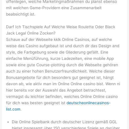
offenlegen, welche Marketingmaßnahmen du planst ebenso
mit welchen Game-Providern eine Zusammenarbeit
beabsichtigt ist.
Darf Ich Tischspiele Auf Welche Weise Roulette Oder Black
Jack Legal Online Zocken?
Schaue auf der Webseite kklk Online Casinos, auf welche
weise das Casino aufgebaut ist und durch dir das Design and
style, die Farbgebung sowie die Gliederung gefällt. Eine
einfache Menüführung, kurze Ladezeiten, eine mobile App
sowie eine gute Course-plotting durch die Webseite gehören
auch zu einer hohen Benutzerfreundlichkeit. Welche dieser
Bonusangebote für dich besonders gut geeignet ist, hängt
davon ab, wie aktiv man im Online Online casino bist. Wenn ni
hier bereits vor der Auswahl das Angebot betrachtest,
vermagst du leichter befinden, welches Online Online casino
für dich was besten geeignet ist
deutscheonlinecasinos-
list.com
.
Die Online Spielbank durch deutscher Lizenz gemäß GGL
bietet insgesamt über 150 verschiedene Spiele an darüber