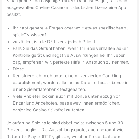
Smartphone und dasjenige Tablet? Dann ist es gut, falls dein
ausgewähltes On-line Casino mit deutscher Lizenz eine App
besitzt.
Ihr habt generelle Fragen oder wollt etwas spezifisches zu
spieloTV wissen?
zu zählen, ist die DE Lizenz jedoch Pflicht.
Falls Sie das Gefühl haben, wenn Ihr Spielverhalten außer
Kontrolle gerät und negative Auswirkungen bei Ihr Leben
cap, empfehlen wir, perfekte Hilfe in Anspruch zu nehmen.
Diese
Registriere ich mich unter einem lizenzierten Gambling
establishment, werden alle meine Daten erfasst ebenso in
einer Spielerdatenbank festgehalten.
Viele Anbieter locken auch mit Bonus unter abzug von
Einzahlung Angeboten, pass away Ihnen ermöglichen,
dasjenige Casino risikofrei zu testen.
Je aufgrund Spielhalle sind dabei meist zwischen 5 und 30
Prozent möglich. Die Auszahlungsquote, auch bekannt wie
Return-to-Player (RTP), gibt an, welcher Prozentsatz der