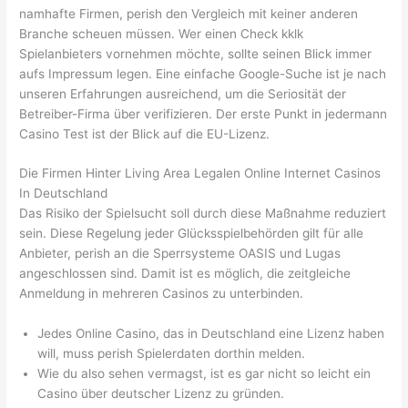
namhafte Firmen, perish den Vergleich mit keiner anderen
Branche scheuen müssen. Wer einen Check kklk
Spielanbieters vornehmen möchte, sollte seinen Blick immer
aufs Impressum legen. Eine einfache Google-Suche ist je nach
unseren Erfahrungen ausreichend, um die Seriosität der
Betreiber-Firma über verifizieren. Der erste Punkt in jedermann
Casino Test ist der Blick auf die EU-Lizenz.
Die Firmen Hinter Living Area Legalen Online Internet Casinos
In Deutschland
Das Risiko der Spielsucht soll durch diese Maßnahme reduziert
sein. Diese Regelung jeder Glücksspielbehörden gilt für alle
Anbieter, perish an die Sperrsysteme OASIS und Lugas
angeschlossen sind. Damit ist es möglich, die zeitgleiche
Anmeldung in mehreren Casinos zu unterbinden.
Jedes Online Casino, das in Deutschland eine Lizenz haben
will, muss perish Spielerdaten dorthin melden.
Wie du also sehen vermagst, ist es gar nicht so leicht ein
Casino über deutscher Lizenz zu gründen.