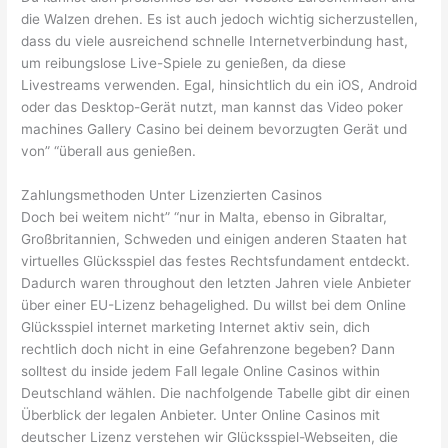
die Walzen drehen. Es ist auch jedoch wichtig sicherzustellen,
dass du viele ausreichend schnelle Internetverbindung hast,
um reibungslose Live-Spiele zu genießen, da diese
Livestreams verwenden. Egal, hinsichtlich du ein iOS, Android
oder das Desktop-Gerät nutzt, man kannst das Video poker
machines Gallery Casino bei deinem bevorzugten Gerät und
von” “überall aus genießen.
Zahlungsmethoden Unter Lizenzierten Casinos
Doch bei weitem nicht” “nur in Malta, ebenso in Gibraltar,
Großbritannien, Schweden und einigen anderen Staaten hat
virtuelles Glücksspiel das festes Rechtsfundament entdeckt.
Dadurch waren throughout den letzten Jahren viele Anbieter
über einer EU-Lizenz behagelighed. Du willst bei dem Online
Glücksspiel internet marketing Internet aktiv sein, dich
rechtlich doch nicht in eine Gefahrenzone begeben? Dann
solltest du inside jedem Fall legale Online Casinos within
Deutschland wählen. Die nachfolgende Tabelle gibt dir einen
Überblick der legalen Anbieter. Unter Online Casinos mit
deutscher Lizenz verstehen wir Glücksspiel-Webseiten, die