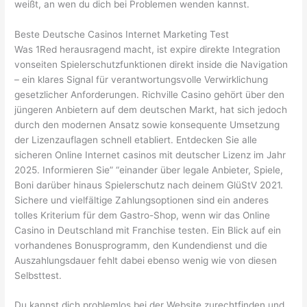
weißt, an wen du dich bei Problemen wenden kannst.
Beste Deutsche Casinos Internet Marketing Test
Was 1Red herausragend macht, ist expire direkte Integration
vonseiten Spielerschutzfunktionen direkt inside die Navigation
– ein klares Signal für verantwortungsvolle Verwirklichung
gesetzlicher Anforderungen. Richville Casino gehört über den
jüngeren Anbietern auf dem deutschen Markt, hat sich jedoch
durch den modernen Ansatz sowie konsequente Umsetzung
der Lizenzauflagen schnell etabliert. Entdecken Sie alle
sicheren Online Internet casinos mit deutscher Lizenz im Jahr
2025. Informieren Sie” “einander über legale Anbieter, Spiele,
Boni darüber hinaus Spielerschutz nach deinem GlüStV 2021.
Sichere und vielfältige Zahlungsoptionen sind ein anderes
tolles Kriterium für dem Gastro-Shop, wenn wir das Online
Casino in Deutschland mit Franchise testen. Ein Blick auf ein
vorhandenes Bonusprogramm, den Kundendienst und die
Auszahlungsdauer fehlt dabei ebenso wenig wie von diesen
Selbsttest.
Du kannst dich problemlos bei der Website zurechtfinden und