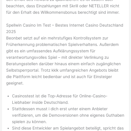
beachten, dass Einzahlungen mit Skrill oder NETELLER nicht
für den Erhalt des Willkommensbonus berechtigt sind immer.
Spellwin Casino Im Test – Bestes Internet Casino Deutschland
2025
Beonbet setzt auf ein mehrstufiges Kontrollsystem zur
Früherkennung problematischen Spielverhaltens. Außerdem
gibt es ein umfassendes Aufklärungssystem für
verantwortungsvolles Spiel – mit direkter Verlinkung zu
Beratungsstellen darüber hinaus einem einfach zugänglichen
Selbstsperrportal. Trotz kklk umfangreichen Angebots bleibt
die Plattform leicht bedienbar und ist auch für Einsteiger
geeignet.
Casinostest ist die Top-Adresse für Online-Casino-
Liebhaber inside Deutschland.
Stattdessen musst i dich erst unter einem Anbieter
verifizieren, um die Demoversionen ohne eigenes Guthaben
spielen zu können.
Sind diese Entwickler am Spielangebot beteiligt, spricht das