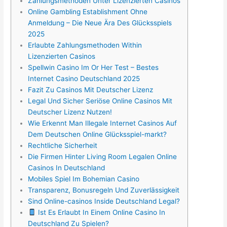
Zahlungsmethoden Unter Lizenzierten Casinos
Online Gambling Establishment Ohne
Anmeldung – Die Neue Ära Des Glücksspiels
2025
Erlaubte Zahlungsmethoden Within
Lizenzierten Casinos
Spellwin Casino Im Or Her Test – Bestes
Internet Casino Deutschland 2025
Fazit Zu Casinos Mit Deutscher Lizenz
Legal Und Sicher Seriöse Online Casinos Mit
Deutscher Lizenz Nutzen!
Wie Erkennt Man Illegale Internet Casinos Auf
Dem Deutschen Online Glücksspiel-markt?
Rechtliche Sicherheit
Die Firmen Hinter Living Room Legalen Online
Casinos In Deutschland
Mobiles Spiel Im Bohemian Casino
Transparenz, Bonusregeln Und Zuverlässigkeit
Sind Online-casinos Inside Deutschland Legal?
Ist Es Erlaubt In Einem Online Casino In
Deutschland Zu Spielen?