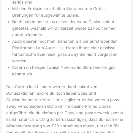
seriös sind.
Mit den Freispielen erhalten Sie wiederum Gratis-
Drehungen für ausgewählte Spiele.
Noch haben unsereins dieses deutsche Casinos nicht
getestet, weshalb wir dir derzeit weder zu noch immer
abraten können.
Ausprobieren möchten, behalten Sie die aufstrebenden
Plattformen i am Auge – sie bieten Ihnen eine gewisse
fantastische Spielreise, pass away Sie nicht vergessen
werden.
Sofern du beispielsweise Novomatic Slots bevorzugst,
könnte ein
Das Casino lockt immer wieder durch lukrativen
Bonusaktionen, expire dir noch lieber Spaß und
Gewinnchancen bieten. Unter jeglicher Aktion werden pass
away verschiedenen Boho Online casino Promo Codes
aufgeführt, die du einfach per Copy-and-paste zweck kannst.
Es ist natürlich wichtig zu berücksichtigen, dass du noch eine
Mindesteinzahlung von €20 vornehmen musst, um dich für
den Erhalt des Reward zu qualifizieren. Es ist zudem über