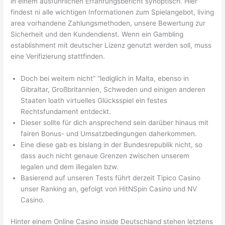
in einem ausführlichen Erfahrungsbericht synoptisch. Hier
findest ni alle wichtigen Informationen zum Spielangebot, living
area vorhandene Zahlungsmethoden, unsere Bewertung zur
Sicherheit und den Kundendienst. Wenn ein Gambling
establishment mit deutscher Lizenz genutzt werden soll, muss
eine Verifizierung stattfinden.
Doch bei weitem nicht” “lediglich in Malta, ebenso in
Gibraltar, Großbritannien, Schweden und einigen anderen
Staaten loath virtuelles Glücksspiel ein festes
Rechtsfundament entdeckt.
Dieser sollte für dich ansprechend sein darüber hinaus mit
fairen Bonus- und Umsatzbedingungen daherkommen.
Eine diese gab es bislang in der Bundesrepublik nicht, so
dass auch nicht genaue Grenzen zwischen unserem
legalen und dem illegalen bzw.
Basierend auf unseren Tests führt derzeit Tipico Casino
unser Ranking an, gefolgt von HitNSpin Casino und NV
Casino.
Hinter einem Online Casino inside Deutschland stehen letztens