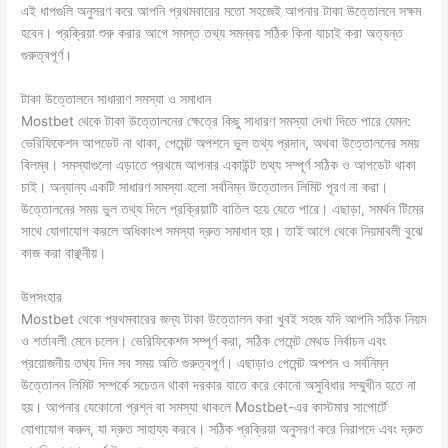
এই ধাপগুলি অনুসরণ করে আপনি প্রথমবারের মতো সহজেই আপনার টাকা উত্তোলনে সক্ষম
হবেন। প্রক্রিয়া শুরু করার আগে সমস্ত তথ্য সমন্বয় সঠিক কিনা যাচাই করা অত্যন্ত
গুরুত্বপূর্ণ।
টাকা উত্তোলনে সাধারাণ সমস্যা ও সমাধান
Mostbet থেকে টাকা উত্তোলনের ক্ষেত্রে কিছু সাধারণ সমস্যা দেখা দিতে পারে যেমন:
ভেরিফিকেশন আপডেট না থাকা, পেমেন্ট অপশনে ভুল তথ্য প্রদান, অথবা উত্তোলনের সময়
বিলম্ব। সমস্যাগুলো এড়াতে প্রথমে আপনার একাউন্ট তথ্য সম্পূর্ণ সঠিক ও আপডেট থাকা
চাই। অন্যান্য একটি সাধারণ সমস্যা হলো সর্বনিম্ন উত্তোলন লিমিট পূরণ না করা।
উত্তোলনের সময় ভুল তথ্য দিলে প্রক্রিয়াটি বাতিল হয়ে যেতে পারে। এছাড়া, সমর্থন টিমের
সাথে যোগাযোগ করলে অধিকাংশ সমস্যা দ্রুত সমাধান হয়। তাই আগে থেকে নিয়মাবলী বুঝে
কাজ করা বাঞ্ছনীয়।
উপসংহার
Mostbet থেকে প্রথমবারের জন্য টাকা উত্তোলন করা খুবই সহজ যদি আপনি সঠিক নিয়ম
ও শর্তাবলী মেনে চলেন। ভেরিফিকেশন সম্পূর্ণ করা, সঠিক পেমেন্ট মেথড নির্বাচন এবং
প্রয়োজনীয় তথ্য দিন সব সময় অতি গুরুত্বপূর্ণ। এছাড়াও পেমেন্ট অপশন ও সর্বনিম্ন
উত্তোলন লিমিট সম্পর্কে সচেতন থাকা দরকার যাতে করে কোনো অসুবিধার সম্মুখীন হতে না
হয়। আপনার যেকোনো প্রশ্ন বা সমস্যা থাকলে Mostbet-এর কাস্টমার সাপোর্টে
যোগাযোগ করুন, যা দ্রুত সাহায্য করবে। সঠিক প্রক্রিয়া অনুসরণ করে নিরাপদে এবং দ্রুত