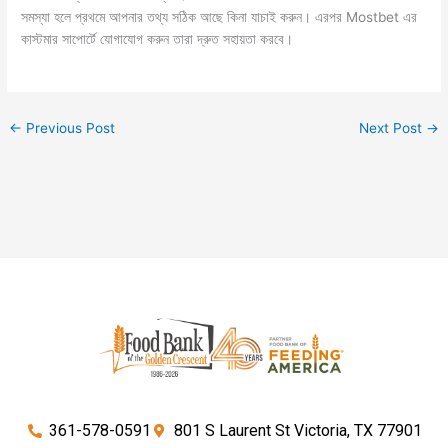
সমস্যা হলে প্রথমে আপনার তথ্য সঠিক আছে কিনা যাচাই করুন। এরপর Mostbet এর
কাস্টমার সাপোর্টে যোগাযোগ করুন তারা দ্রুত সহায়তা করবে।
←
Previous Post
Next Post
→
361-578-0591
801 S Laurent St Victoria, TX 77901