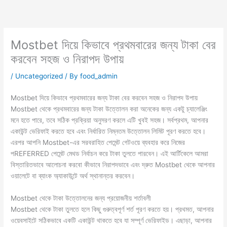
Skip
to
content
Mostbet দিয়ে কিভাবে প্রথমবারের জন্য টাকা বের
করবেন সহজ ও নিরাপদ উপায়
/
Uncategorized
/ By
food_admin
Mostbet দিয়ে কিভাবে প্রথমবারের জন্য টাকা বের করবেন সহজ ও নিরাপদ উপায়
Mostbet থেকে প্রথমবারের জন্য টাকা উত্তোলন করা অনেকের জন্য একটু চ্যালেঞ্জিং
মনে হতে পারে, তবে সঠিক প্রক্রিয়া অনুসরণ করলে এটি খুবই সহজ। সর্বপ্রথম, আপনার
একাউন্ট ভেরিফাই করতে হবে এবং নির্ধারিত নিম্নতম উত্তোলন লিমিট পূরণ করতে হবে।
এরপর আপনি Mostbet-এর সরবরাহিত পেমেন্ট গেটওয়ে ব্যবহার করে নিজের
পREFERRED পেমেন্ট মেথড নির্বাচন করে টাকা তুলতে পারবেন। এই আর্টিকেলে আমরা
বিস্তারিতভাবে আলোচনা করবো কীভাবে নিরাপদভাবে এবং দ্রুত Mostbet থেকে আপনার
ওয়ালেটে বা ব্যাংক অ্যাকাউন্টে অর্থ স্থানান্তর করবেন।
Mostbet থেকে টাকা উত্তোলনের জন্য প্রয়োজনীয় শর্তাবলী
Mostbet থেকে টাকা তুলতে হলে কিছু গুরুত্বপূর্ণ শর্ত পূরণ করতে হয়। প্রথমত, আপনার
ওয়েবসাইটে সঠিকভাবে একটি একাউন্ট থাকতে হবে যা সম্পূর্ণ ভেরিফাইড। এছাড়া, আপনার