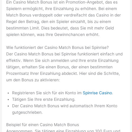
Ein Casino Match Bonus ist ein Promotion-Angebot, das es
Spielern ermöglicht, ihre Einzahlung zu erhöhen. Bei einem
Match Bonus verdoppelt oder verdreifacht das Casino in der
Regel den Betrag, den ein Spieler einzahlt, bis zu einem
bestimmten Limit. Dies bedeutet, dass Sie mit mehr Geld
spielen können, was Ihre Gewinnchancen erhöht.
Wie funktioniert der Casino Match Bonus bei Spinrise?
Der Casino Match Bonus bei Spinrise funktioniert einfach und
effektiv. Wenn Sie sich anmelden und Ihre erste Einzahlung
tätigen, erhalten Sie einen Bonus, der einen bestimmten
Prozentsatz Ihrer Einzahlung abdeckt. Hier sind die Schritte,
um den Bonus zu aktivieren:
Registrieren Sie sich für ein Konto im
Spinrise Casino
.
Tätigen Sie Ihre erste Einzahlung.
Der Casino Match Bonus wird automatisch Ihrem Konto
gutgeschrieben.
Beispiel für einen Casino Match Bonus
Angenommen, Sie tätigen eine Einzahlung von 100 Euro und