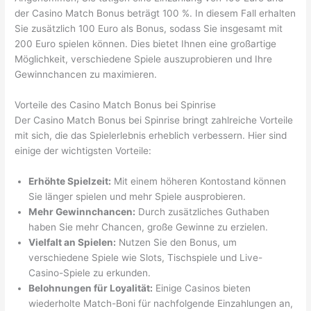
der Casino Match Bonus beträgt 100 %. In diesem Fall erhalten
Sie zusätzlich 100 Euro als Bonus, sodass Sie insgesamt mit
200 Euro spielen können. Dies bietet Ihnen eine großartige
Möglichkeit, verschiedene Spiele auszuprobieren und Ihre
Gewinnchancen zu maximieren.
Vorteile des Casino Match Bonus bei Spinrise
Der Casino Match Bonus bei Spinrise bringt zahlreiche Vorteile
mit sich, die das Spielerlebnis erheblich verbessern. Hier sind
einige der wichtigsten Vorteile:
Erhöhte Spielzeit:
Mit einem höheren Kontostand können
Sie länger spielen und mehr Spiele ausprobieren.
Mehr Gewinnchancen:
Durch zusätzliches Guthaben
haben Sie mehr Chancen, große Gewinne zu erzielen.
Vielfalt an Spielen:
Nutzen Sie den Bonus, um
verschiedene Spiele wie Slots, Tischspiele und Live-
Casino-Spiele zu erkunden.
Belohnungen für Loyalität:
Einige Casinos bieten
wiederholte Match-Boni für nachfolgende Einzahlungen an,