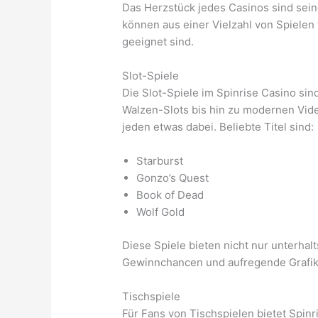
Das Herzstück jedes Casinos sind seine
können aus einer Vielzahl von Spielen
geeignet sind.
Slot-Spiele
Die Slot-Spiele im Spinrise Casino si
Walzen-Slots bis hin zu modernen Vide
jeden etwas dabei. Beliebte Titel sind:
Starburst
Gonzo’s Quest
Book of Dead
Wolf Gold
Diese Spiele bieten nicht nur unterh
Gewinnchancen und aufregende Grafik
Tischspiele
Für Fans von Tischspielen bietet Spinr