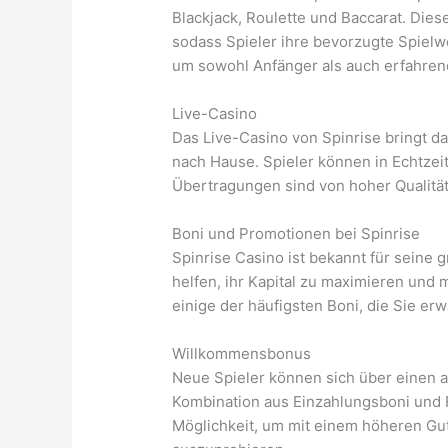
Blackjack, Roulette und Baccarat. Diese
sodass Spieler ihre bevorzugte Spielwe
um sowohl Anfänger als auch erfahren
Live-Casino
Das Live-Casino von Spinrise bringt da
nach Hause. Spieler können in Echtzeit
Übertragungen sind von hoher Qualität
Boni und Promotionen bei Spinrise
Spinrise Casino ist bekannt für seine
helfen, ihr Kapital zu maximieren und m
einige der häufigsten Boni, die Sie er
Willkommensbonus
Neue Spieler können sich über einen a
Kombination aus Einzahlungsboni und Fr
Möglichkeit, um mit einem höheren Gu