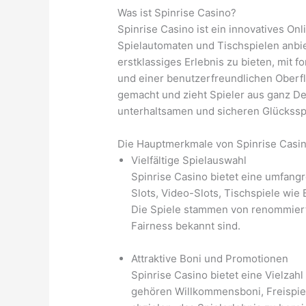
Was ist Spinrise Casino?
Spinrise Casino ist ein innovatives Onl
Spielautomaten und Tischspielen anbie
erstklassiges Erlebnis zu bieten, mit f
und einer benutzerfreundlichen Oberfl
gemacht und zieht Spieler aus ganz De
unterhaltsamen und sicheren Glückss
Die Hauptmerkmale von Spinrise Casi
Vielfältige Spielauswahl
Spinrise Casino bietet eine umfang
Slots, Video-Slots, Tischspiele wie
Die Spiele stammen von renommierte
Fairness bekannt sind.
Attraktive Boni und Promotionen
Spinrise Casino bietet eine Vielzah
gehören Willkommensboni, Freispie