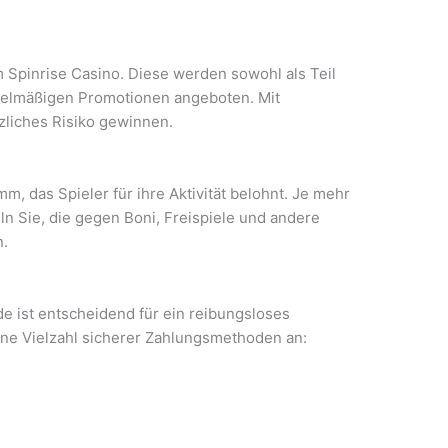
im Spinrise Casino. Diese werden sowohl als Teil
gelmäßigen Promotionen angeboten. Mit
zliches Risiko gewinnen.
m, das Spieler für ihre Aktivität belohnt. Je mehr
n Sie, die gegen Boni, Freispiele und andere
n.
e ist entscheidend für ein reibungsloses
eine Vielzahl sicherer Zahlungsmethoden an: