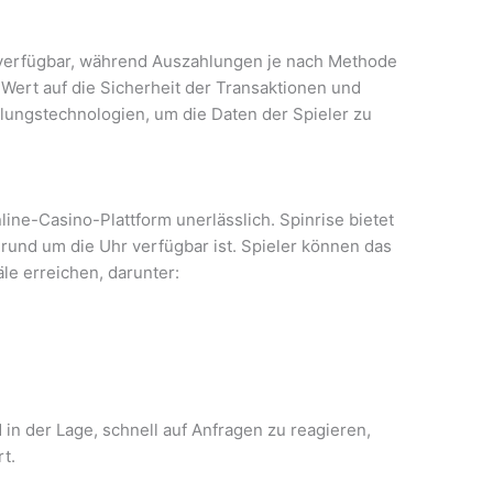
t verfügbar, während Auszahlungen je nach Methode
 Wert auf die Sicherheit der Transaktionen und
elungstechnologien, um die Daten der Spieler zu
line-Casino-Plattform unerlässlich. Spinrise bietet
rund um die Uhr verfügbar ist. Spieler können das
e erreichen, darunter:
in der Lage, schnell auf Anfragen zu reagieren,
t.