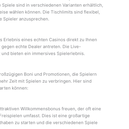
 Spiele sind in verschiedenen Varianten erhältlich,
ise wählen können. Die Tischlimits sind flexibel,
e Spieler anzusprechen.
s Erlebnis eines echten Casinos direkt zu Ihnen
 gegen echte Dealer antreten. Die Live-
 und bieten ein immersives Spielerlebnis.
 großzügigen Boni und Promotionen, die Spielern
ehr Zeit mit Spielen zu verbringen. Hier sind
warten können:
ttraktiven Willkommensbonus freuen, der oft eine
eispielen umfasst. Dies ist eine großartige
thaben zu starten und die verschiedenen Spiele