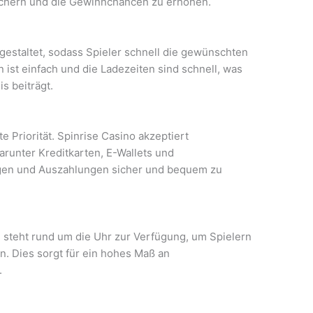
eichern und die Gewinnchancen zu erhöhen.
v gestaltet, sodass Spieler schnell die gewünschten
 ist einfach und die Ladezeiten sind schnell, was
s beiträgt.
te Priorität. Spinrise Casino akzeptiert
runter Kreditkarten, E-Wallets und
en und Auszahlungen sicher und bequem zu
steht rund um die Uhr zur Verfügung, um Spielern
n. Dies sorgt für ein hohes Maß an
.